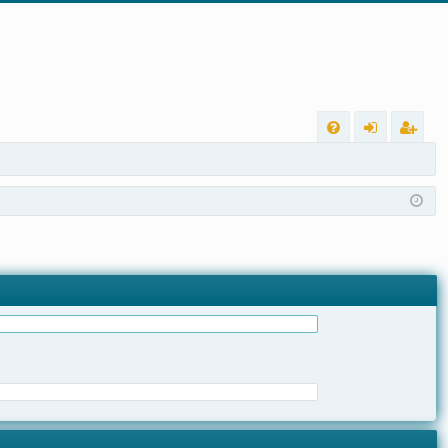
L
FA
nt
eg
Q
ra
ist
r
ra
r