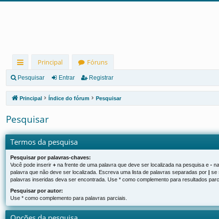
Principal
Fóruns
in
Pesquisar
Entrar
Registrar
ks
Principal
Índice do fórum
Pesquisar
rá
Pesquisar
pi
d
Termos da pesquisa
os
Pesquisar por palavras-chaves:
Você pode inserir
+
na frente de uma palavra que deve ser localizada na pesquisa e
-
na
palavra que não deve ser localizada. Escreva uma lista de palavras separadas por
|
se 
palavras inseridas deva ser encontrada. Use * como complemento para resultados parci
Pesquisar por autor:
Use * como complemento para palavras parciais.
Opções da pesquisa