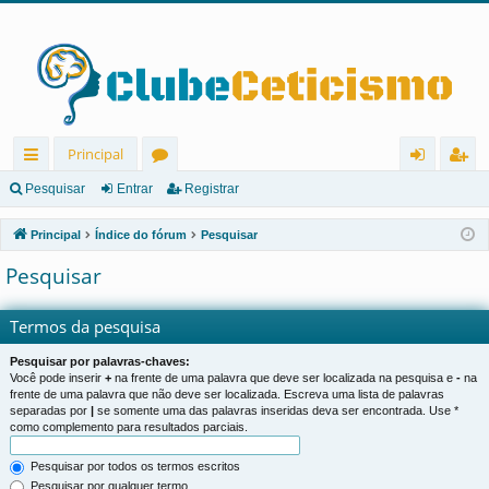
Principal
in
ór
nt
eg
Pesquisar
Entrar
Registrar
ks
u
ra
ist
Principal
Índice do fórum
Pesquisar
rá
ns
r
ra
Pesquisar
pi
r
d
Termos da pesquisa
os
Pesquisar por palavras-chaves:
Você pode inserir
+
na frente de uma palavra que deve ser localizada na pesquisa e
-
na
frente de uma palavra que não deve ser localizada. Escreva uma lista de palavras
separadas por
|
se somente uma das palavras inseridas deva ser encontrada. Use *
como complemento para resultados parciais.
Pesquisar por todos os termos escritos
Pesquisar por qualquer termo