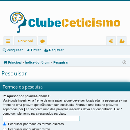
Principal
in
ór
nt
eg
Pesquisar
Entrar
Registrar
ks
u
ra
ist
Principal
Índice do fórum
Pesquisar
rá
ns
r
ra
Pesquisar
pi
r
d
Termos da pesquisa
os
Pesquisar por palavras-chaves:
Você pode inserir
+
na frente de uma palavra que deve ser localizada na pesquisa e
-
na
frente de uma palavra que não deve ser localizada. Escreva uma lista de palavras
separadas por
|
se somente uma das palavras inseridas deva ser encontrada. Use *
como complemento para resultados parciais.
Pesquisar por todos os termos escritos
Pesquisar por qualquer termo