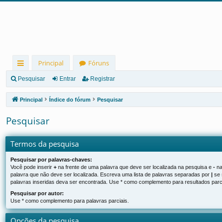
Principal
Fóruns
in
Pesquisar
Entrar
Registrar
ks
Principal
Índice do fórum
Pesquisar
rá
Pesquisar
pi
d
Termos da pesquisa
os
Pesquisar por palavras-chaves:
Você pode inserir
+
na frente de uma palavra que deve ser localizada na pesquisa e
-
na
palavra que não deve ser localizada. Escreva uma lista de palavras separadas por
|
se 
palavras inseridas deva ser encontrada. Use * como complemento para resultados parci
Pesquisar por autor:
Use * como complemento para palavras parciais.
Opções da pesquisa