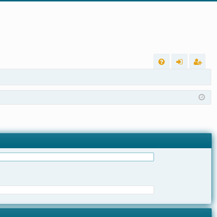
L
FA
nt
eg
Q
ra
ist
r
ra
r