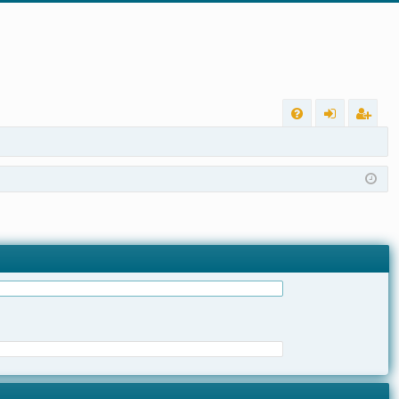
L
FA
nt
eg
Q
ra
ist
r
ra
r