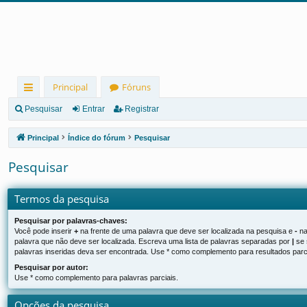
Principal
Fóruns
in
Pesquisar
Entrar
Registrar
ks
Principal
Índice do fórum
Pesquisar
rá
Pesquisar
pi
d
Termos da pesquisa
os
Pesquisar por palavras-chaves:
Você pode inserir
+
na frente de uma palavra que deve ser localizada na pesquisa e
-
na
palavra que não deve ser localizada. Escreva uma lista de palavras separadas por
|
se 
palavras inseridas deva ser encontrada. Use * como complemento para resultados parci
Pesquisar por autor:
Use * como complemento para palavras parciais.
Opções da pesquisa