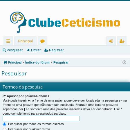
Principal
in
ór
nt
eg
Pesquisar
Entrar
Registrar
ks
u
ra
ist
Principal
Índice do fórum
Pesquisar
rá
ns
r
ra
Pesquisar
pi
r
d
Termos da pesquisa
os
Pesquisar por palavras-chaves:
Você pode inserir
+
na frente de uma palavra que deve ser localizada na pesquisa e
-
na
frente de uma palavra que não deve ser localizada. Escreva uma lista de palavras
separadas por
|
se somente uma das palavras inseridas deva ser encontrada. Use *
como complemento para resultados parciais.
Pesquisar por todos os termos escritos
Pesquisar por qualquer termo