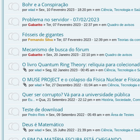
Bohr e a Conspiração
por
wlad
»
Sex, 10 Fevereiro 2023 - 18:20 pm
» em
Ciência, Tecnologia e Sa
Problema no servidor - 07/02/2023
por
Gabarito
»
Ter, 07 Fevereiro 2023 - 22:37 pm
» em
Quadro de avisos
Fósseis de gigantes
por
Fernando Silva
»
Ter, 07 Fevereiro 2023 - 12:39 pm
» em
Teorias da co
Mecanismo de busca do fórum
por
Gabarito
»
Sex, 20 Janeiro 2023 - 22:10 pm
» em
Quadro de avisos
O livro Quantum Ring Theory: relíquia para coleciona
por
wlad
»
Seg, 02 Janeiro 2023 - 00:45 am
» em
Ciência, Tecnologia e 
O MUSE PROJECT e o colapso da Física Nuclear e Físic
por
wlad
»
Ter, 27 Dezembro 2022 - 01:04 am
» em
Ciência, Tecnologia 
Quer ser corrupto? Vá para a universidade pública
por
Eu...
»
Qua, 21 Setembro 2022 - 22:12 pm
» em
História, Sociedade, Com
Teste de download
por
Pedro Reis
»
Sex, 09 Setembro 2022 - 05:49 am
» em
Área de Testes
Deus é Matemático
por
wlad
»
Sex, 15 Julho 2022 - 21:39 pm
» em
Ciência, Tecnologia e Sa
O FIM DA MATÉRIA ESCURA ESTÁ CHEGANDO