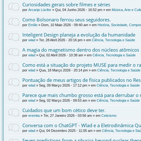
Curiosidades gerais sobre filmes e séries
por
Arcanjo Lúcifer
»
Qui, 04 Junho 2026 - 16:52 pm
» em
Música, Arte e Cult
Como Bolsonaro ferrou seus seguidores.
por
Emílio
»
Dom, 10 Maio 2026 - 09:40 am
» em
História, Sociedade, Compor
Inteligent Design planeja a evolução da humanidade
por
wlad
»
Ter, 28 Abril 2026 - 20:16 pm
» em
Ciência, Tecnologia e Saúde
A magia do magnetismo dentro dos núcleos atômicos
por
wlad
»
Qui, 02 Abril 2026 - 10:38 am
» em
Ciência, Tecnologia e Saúde
Como está a situação do projeto MUSE para medir o ra
por
wlad
»
Qua, 18 Março 2026 - 20:14 pm
» em
Ciência, Tecnologia e Saúde
Pontuação de meus artigos de física publicados no Re
por
wlad
»
Seg, 09 Março 2026 - 17:12 pm
» em
Ciência, Tecnologia e Saúde
Parece que mais chumbo grosso está para derrubar o 
por
wlad
»
Seg, 02 Março 2026 - 09:53 am
» em
Ciência, Tecnologia e Saúde
Cuidados que um bom cético deve ter.
por
eremita
»
Ter, 27 Janeiro 2026 - 03:56 am
» em
Ceticismo
Conversa com o ChatGPT - Wlad e a Eletrodinâmica Qu
por
wlad
»
Qui, 04 Dezembro 2025 - 11:05 am
» em
Ciência, Tecnologia e Sa
Seven predictions from a physics beyond nuclear the