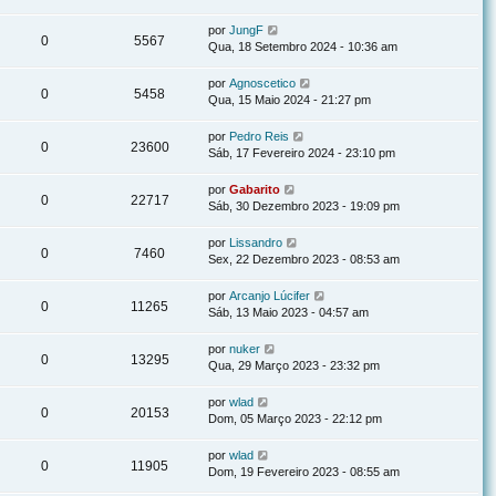
por
JungF
0
5567
Qua, 18 Setembro 2024 - 10:36 am
por
Agnoscetico
0
5458
Qua, 15 Maio 2024 - 21:27 pm
por
Pedro Reis
0
23600
Sáb, 17 Fevereiro 2024 - 23:10 pm
por
Gabarito
0
22717
Sáb, 30 Dezembro 2023 - 19:09 pm
por
Lissandro
0
7460
Sex, 22 Dezembro 2023 - 08:53 am
por
Arcanjo Lúcifer
0
11265
Sáb, 13 Maio 2023 - 04:57 am
por
nuker
0
13295
Qua, 29 Março 2023 - 23:32 pm
por
wlad
0
20153
Dom, 05 Março 2023 - 22:12 pm
por
wlad
0
11905
Dom, 19 Fevereiro 2023 - 08:55 am