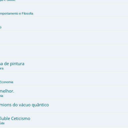
omportamento e Filosofia
o
a de pintura
ura
e Economia
 melhor.
mia
érmions do vácuo quântico
Cluble Ceticismo
aúde