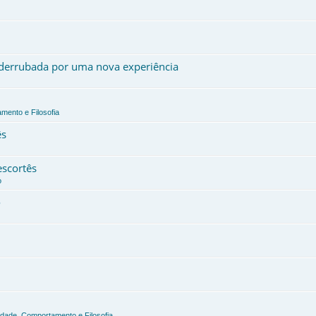
, derrubada por uma nova experiência
mento e Filosofia
ês
escortês
o
o
edade, Comportamento e Filosofia