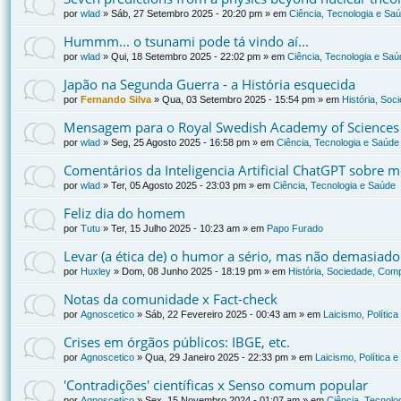
por
wlad
»
Sáb, 27 Setembro 2025 - 20:20 pm
» em
Ciência, Tecnologia e Sa
Hummm... o tsunami pode tá vindo aí...
por
wlad
»
Qui, 18 Setembro 2025 - 22:02 pm
» em
Ciência, Tecnologia e Saú
Japão na Segunda Guerra - a História esquecida
por
Fernando Silva
»
Qua, 03 Setembro 2025 - 15:54 pm
» em
História, Soc
Mensagem para o Royal Swedish Academy of Sciences
por
wlad
»
Seg, 25 Agosto 2025 - 16:58 pm
» em
Ciência, Tecnologia e Saúde
Comentários da Inteligencia Artificial ChatGPT sobre
por
wlad
»
Ter, 05 Agosto 2025 - 23:03 pm
» em
Ciência, Tecnologia e Saúde
Feliz dia do homem
por
Tutu
»
Ter, 15 Julho 2025 - 10:23 am
» em
Papo Furado
Levar (a ética de) o humor a sério, mas não demasiado
por
Huxley
»
Dom, 08 Junho 2025 - 18:19 pm
» em
História, Sociedade, Comp
Notas da comunidade x Fact-check
por
Agnoscetico
»
Sáb, 22 Fevereiro 2025 - 00:43 am
» em
Laicismo, Polític
Crises em órgãos públicos: IBGE, etc.
por
Agnoscetico
»
Qua, 29 Janeiro 2025 - 22:33 pm
» em
Laicismo, Política 
'Contradições' científicas x Senso comum popular
por
Agnoscetico
»
Sex, 15 Novembro 2024 - 01:07 am
» em
Ciência, Tecnolo