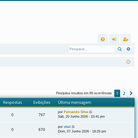
L
Pesqui
Pes
FA
nt
eg
Q
ra
ist
r
ra
r
2
1
P
Pesquisa resultou em 89 ocorrências
Respostas
Exibições
Última mensagem
por
Fernando Silva
0
767
Sáb, 20 Junho 2026 - 15:41 pm
por
wlad
0
670
Dom, 07 Junho 2026 - 18:25 pm