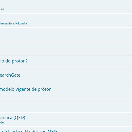
ura
tamento e Filosofia
io do proton?
searchGate
modelo vigente de próton
ântica (QED)
úde
ory, Standard Model and QED