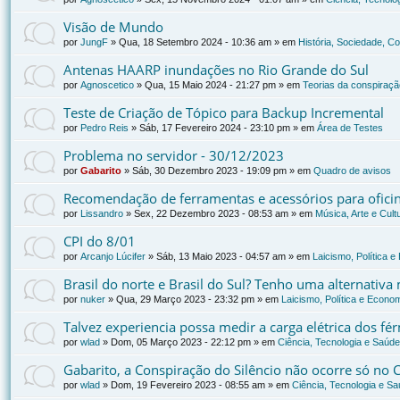
Visão de Mundo
por
JungF
»
Qua, 18 Setembro 2024 - 10:36 am
» em
História, Sociedade, C
Antenas HAARP inundações no Rio Grande do Sul
por
Agnoscetico
»
Qua, 15 Maio 2024 - 21:27 pm
» em
Teorias da conspiraçã
Teste de Criação de Tópico para Backup Incremental
por
Pedro Reis
»
Sáb, 17 Fevereiro 2024 - 23:10 pm
» em
Área de Testes
Problema no servidor - 30/12/2023
por
Gabarito
»
Sáb, 30 Dezembro 2023 - 19:09 pm
» em
Quadro de avisos
Recomendação de ferramentas e acessórios para oficin
por
Lissandro
»
Sex, 22 Dezembro 2023 - 08:53 am
» em
Música, Arte e Cult
CPI do 8/01
por
Arcanjo Lúcifer
»
Sáb, 13 Maio 2023 - 04:57 am
» em
Laicismo, Política 
Brasil do norte e Brasil do Sul? Tenho uma alternativa
por
nuker
»
Qua, 29 Março 2023 - 23:32 pm
» em
Laicismo, Política e Econo
Talvez experiencia possa medir a carga elétrica dos f
por
wlad
»
Dom, 05 Março 2023 - 22:12 pm
» em
Ciência, Tecnologia e Saúde
Gabarito, a Conspiração do Silêncio não ocorre só no 
por
wlad
»
Dom, 19 Fevereiro 2023 - 08:55 am
» em
Ciência, Tecnologia e S