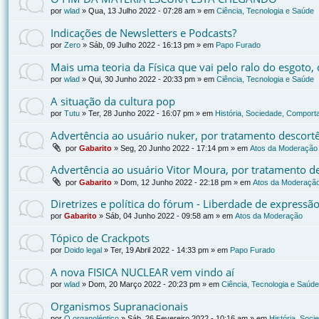
por
wlad
»
Qua, 13 Julho 2022 - 07:28 am
» em
Ciência, Tecnologia e Saúde
Indicações de Newsletters e Podcasts?
por
Zero
»
Sáb, 09 Julho 2022 - 16:13 pm
» em
Papo Furado
Mais uma teoria da Física que vai pelo ralo do esgoto
por
wlad
»
Qui, 30 Junho 2022 - 20:33 pm
» em
Ciência, Tecnologia e Saúde
A situação da cultura pop
por
Tutu
»
Ter, 28 Junho 2022 - 16:07 pm
» em
História, Sociedade, Comporta
Advertência ao usuário nuker, por tratamento descort
por
Gabarito
»
Seg, 20 Junho 2022 - 17:14 pm
» em
Atos da Moderação
Advertência ao usuário Vitor Moura, por tratamento d
por
Gabarito
»
Dom, 12 Junho 2022 - 22:18 pm
» em
Atos da Moderaçã
Diretrizes e política do fórum - Liberdade de expressã
por
Gabarito
»
Sáb, 04 Junho 2022 - 09:58 am
» em
Atos da Moderação
Tópico de Crackpots
por
Doido legal
»
Ter, 19 Abril 2022 - 14:33 pm
» em
Papo Furado
A nova FISICA NUCLEAR vem vindo aí
por
wlad
»
Dom, 20 Março 2022 - 20:23 pm
» em
Ciência, Tecnologia e Saúde
Organismos Supranacionais
por
O organoléptico
»
Sáb, 26 Fevereiro 2022 - 10:16 am
» em
História, Soci