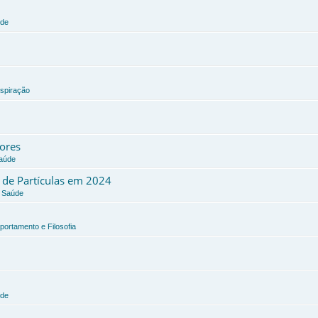
úde
nspiração
dores
Saúde
a de Partículas em 2024
e Saúde
portamento e Filosofia
úde