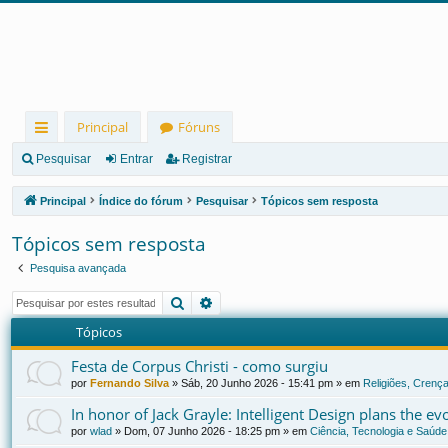
Principal
Fóruns
in
Pesquisar
Entrar
Registrar
ks
Principal
Índice do fórum
Pesquisar
Tópicos sem resposta
rá
Tópicos sem resposta
pi
Pesquisa avançada
d
Pesquisar
Pesquisa avançada
os
Tópicos
Festa de Corpus Christi - como surgiu
por
Fernando Silva
»
Sáb, 20 Junho 2026 - 15:41 pm
» em
Religiões, Crença
In honor of Jack Grayle: Intelligent Design plans the e
por
wlad
»
Dom, 07 Junho 2026 - 18:25 pm
» em
Ciência, Tecnologia e Saúde