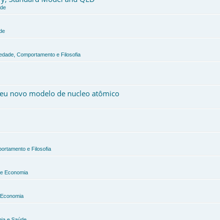
úde
de
iedade, Comportamento e Filosofia
 meu novo modelo de nucleo atômico
ortamento e Filosofia
a e Economia
e Economia
gia e Saúde