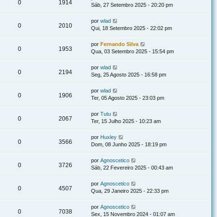
0
1914
Sáb, 27 Setembro 2025 - 20:20 pm
por
wlad
0
2010
Qui, 18 Setembro 2025 - 22:02 pm
por
Fernando Silva
0
1953
Qua, 03 Setembro 2025 - 15:54 pm
por
wlad
0
2194
Seg, 25 Agosto 2025 - 16:58 pm
por
wlad
0
1906
Ter, 05 Agosto 2025 - 23:03 pm
por
Tutu
0
2067
Ter, 15 Julho 2025 - 10:23 am
por
Huxley
0
3566
Dom, 08 Junho 2025 - 18:19 pm
por
Agnoscetico
0
3726
Sáb, 22 Fevereiro 2025 - 00:43 am
por
Agnoscetico
0
4507
Qua, 29 Janeiro 2025 - 22:33 pm
por
Agnoscetico
0
7038
Sex, 15 Novembro 2024 - 01:07 am