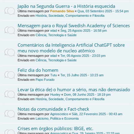
Japão na Segunda Guerra - a História esquecida
Última mensagem por
Fernando Silva
«
Qua, 03 Setembro 2025 - 15:54 pm
Enviado em
História, Sociedade, Comportamento e Filosofia
Mensagem para o Royal Swedish Academy of Sciences
Última mensagem por
wlad
«
Seg, 25 Agosto 2025 - 16:58 pm
Enviado em
Ciência, Tecnologia e Saúde
Comentários da Inteligencia Artificial ChatGPT sobre
meu novo modelo de nucleo atômico
Última mensagem por
wlad
«
Ter, 05 Agosto 2025 - 23:03 pm
Enviado em
Ciência, Tecnologia e Saúde
Feliz dia do homem
Última mensagem por
Tutu
«
Ter, 15 Julho 2025 - 10:23 am
Enviado em
Papo Furado
Levar (a ética de) o humor a sério, mas não demasiado
Última mensagem por
Huxley
«
Dom, 08 Junho 2025 - 18:19 pm
Enviado em
História, Sociedade, Comportamento e Filosofia
Notas da comunidade x Fact-check
Última mensagem por
Agnoscetico
«
Sáb, 22 Fevereiro 2025 - 00:43 am
Enviado em
Laicismo, Política e Economia
Crises em órgãos públicos: IBGE, etc.
Última mensagem por
Agnoscetico
«
Qua, 29 Janeiro 2025 - 22:33 pm