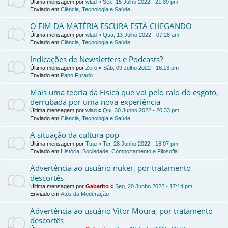
Última mensagem por
wlad
«
Sex, 15 Julho 2022 - 21:39 pm
Enviado em
Ciência, Tecnologia e Saúde
O FIM DA MATÉRIA ESCURA ESTÁ CHEGANDO
Última mensagem por
wlad
«
Qua, 13 Julho 2022 - 07:28 am
Enviado em
Ciência, Tecnologia e Saúde
Indicações de Newsletters e Podcasts?
Última mensagem por
Zero
«
Sáb, 09 Julho 2022 - 16:13 pm
Enviado em
Papo Furado
Mais uma teoria da Física que vai pelo ralo do esgoto,
derrubada por uma nova experiência
Última mensagem por
wlad
«
Qui, 30 Junho 2022 - 20:33 pm
Enviado em
Ciência, Tecnologia e Saúde
A situação da cultura pop
Última mensagem por
Tutu
«
Ter, 28 Junho 2022 - 16:07 pm
Enviado em
História, Sociedade, Comportamento e Filosofia
Advertência ao usuário nuker, por tratamento
descortês
Última mensagem por
Gabarito
«
Seg, 20 Junho 2022 - 17:14 pm
Enviado em
Atos da Moderação
Advertência ao usuário Vitor Moura, por tratamento
descortês