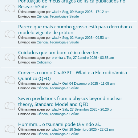
Pontuação de meus artigos de física publicados no
ResearchGate
Última mensagem por
wlad
«
Seg, 09 Março 2026 - 17:12 pm
Enviado em
Ciência, Tecnologia e Saúde
Parece que mais chumbo grosso está para derrubar o
modelo vigente de próton
Última mensagem por
wlad
«
Seg, 02 Março 2026 - 09:53 am
Enviado em
Ciência, Tecnologia e Saúde
Cuidados que um bom cético deve ter.
Última mensagem por
eremita
«
Ter, 27 Janeiro 2026 - 03:56 am
Enviado em
Ceticismo
Conversa com o ChatGPT - Wlad e a Eletrodinâmica
Quântica (QED)
Última mensagem por
wlad
«
Qui, 04 Dezembro 2025 - 11:05 am
Enviado em
Ciência, Tecnologia e Saúde
Seven predictions from a physics beyond nuclear
theory, Standard Model and QED
Última mensagem por
wlad
«
Sáb, 27 Setembro 2025 - 20:20 pm
Enviado em
Ciência, Tecnologia e Saúde
Hummm... o tsunami pode tá vindo aí...
Última mensagem por
wlad
«
Qui, 18 Setembro 2025 - 22:02 pm
Enviado em
Ciência, Tecnologia e Saúde