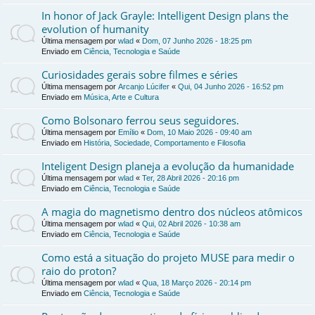
In honor of Jack Grayle: Intelligent Design plans the
evolution of humanity
Última mensagem por
wlad
«
Dom, 07 Junho 2026 - 18:25 pm
Enviado em
Ciência, Tecnologia e Saúde
Curiosidades gerais sobre filmes e séries
Última mensagem por
Arcanjo Lúcifer
«
Qui, 04 Junho 2026 - 16:52 pm
Enviado em
Música, Arte e Cultura
Como Bolsonaro ferrou seus seguidores.
Última mensagem por
Emílio
«
Dom, 10 Maio 2026 - 09:40 am
Enviado em
História, Sociedade, Comportamento e Filosofia
Inteligent Design planeja a evolução da humanidade
Última mensagem por
wlad
«
Ter, 28 Abril 2026 - 20:16 pm
Enviado em
Ciência, Tecnologia e Saúde
A magia do magnetismo dentro dos núcleos atômicos
Última mensagem por
wlad
«
Qui, 02 Abril 2026 - 10:38 am
Enviado em
Ciência, Tecnologia e Saúde
Como está a situação do projeto MUSE para medir o
raio do proton?
Última mensagem por
wlad
«
Qua, 18 Março 2026 - 20:14 pm
Enviado em
Ciência, Tecnologia e Saúde