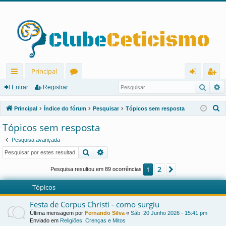
Principal
Pesqu
P
in
ór
nt
eg
Entrar
Registrar
ks
u
ra
ist
P
Principal
Índice do fórum
Pesquisar
Tópicos sem resposta
rá
ns
r
ra
e
Tópicos sem resposta
s
pi
r
Pesquisa avançada
q
d
Pesquisar
Pesquisa avançada
u
os
i
2
1
Próximo
Pesquisa resultou em 89 ocorrências
s
Tópicos
a
r
Festa de Corpus Christi - como surgiu
Última mensagem por
Fernando Silva
«
Sáb, 20 Junho 2026 - 15:41 pm
Enviado em
Religiões, Crenças e Mitos