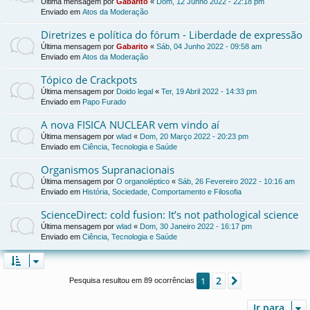
Última mensagem por
Gabarito
«
Dom, 12 Junho 2022 - 22:18 pm
Enviado em
Atos da Moderação
Diretrizes e política do fórum - Liberdade de expressão
Última mensagem por
Gabarito
«
Sáb, 04 Junho 2022 - 09:58 am
Enviado em
Atos da Moderação
Tópico de Crackpots
Última mensagem por
Doido legal
«
Ter, 19 Abril 2022 - 14:33 pm
Enviado em
Papo Furado
A nova FISICA NUCLEAR vem vindo aí
Última mensagem por
wlad
«
Dom, 20 Março 2022 - 20:23 pm
Enviado em
Ciência, Tecnologia e Saúde
Organismos Supranacionais
Última mensagem por
O organoléptico
«
Sáb, 26 Fevereiro 2022 - 10:16 am
Enviado em
História, Sociedade, Comportamento e Filosofia
ScienceDirect: cold fusion: It’s not pathological science
Última mensagem por
wlad
«
Dom, 30 Janeiro 2022 - 16:17 pm
Enviado em
Ciência, Tecnologia e Saúde
2
1
Próximo
Pesquisa resultou em 89 ocorrências
Ir para