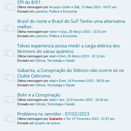
CPI do 8/01
Última mensagem por
Arcanjo Lúcifer
«
Sáb, 13 Maio 2023 - 04:57 am
Enviado em
Laicismo, Política e Economia
Brasil do norte e Brasil do Sul? Tenho uma alternativa
melhor.
Última mensagem por
nuker
«
Qua, 29 Março 2023 - 23:32 pm
Enviado em
Laicismo, Política e Economia
Talvez experiencia possa medir a carga elétrica dos
férmions do vácuo quântico
Última mensagem por
wlad
«
Dom, 05 Março 2023 - 22:12 pm
Enviado em
Ciência, Tecnologia e Saúde
Gabarito, a Conspiração do Silêncio não ocorre só no
Cluble Ceticismo
Última mensagem por
wlad
«
Dom, 19 Fevereiro 2023 - 08:55 am
Enviado em
Ciência, Tecnologia e Saúde
Bohr e a Conspiração
Última mensagem por
wlad
«
Sex, 10 Fevereiro 2023 - 18:20 pm
Enviado em
Ciência, Tecnologia e Saúde
Problema no servidor - 07/02/2023
Última mensagem por
Gabarito
«
Ter, 07 Fevereiro 2023 - 22:37 pm
Enviado em
Quadro de avisos