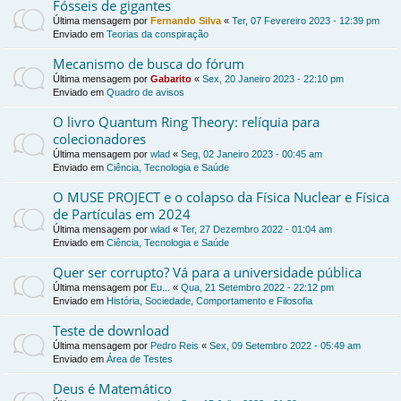
Fósseis de gigantes
Última mensagem por
Fernando Silva
«
Ter, 07 Fevereiro 2023 - 12:39 pm
Enviado em
Teorias da conspiração
Mecanismo de busca do fórum
Última mensagem por
Gabarito
«
Sex, 20 Janeiro 2023 - 22:10 pm
Enviado em
Quadro de avisos
O livro Quantum Ring Theory: relíquia para
colecionadores
Última mensagem por
wlad
«
Seg, 02 Janeiro 2023 - 00:45 am
Enviado em
Ciência, Tecnologia e Saúde
O MUSE PROJECT e o colapso da Física Nuclear e Física
de Partículas em 2024
Última mensagem por
wlad
«
Ter, 27 Dezembro 2022 - 01:04 am
Enviado em
Ciência, Tecnologia e Saúde
Quer ser corrupto? Vá para a universidade pública
Última mensagem por
Eu...
«
Qua, 21 Setembro 2022 - 22:12 pm
Enviado em
História, Sociedade, Comportamento e Filosofia
Teste de download
Última mensagem por
Pedro Reis
«
Sex, 09 Setembro 2022 - 05:49 am
Enviado em
Área de Testes
Deus é Matemático