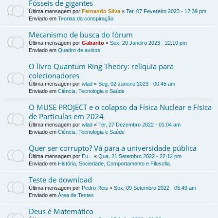
Fósseis de gigantes
Última mensagem por
Fernando Silva
«
Ter, 07 Fevereiro 2023 - 12:39 pm
Enviado em
Teorias da conspiração
Mecanismo de busca do fórum
Última mensagem por
Gabarito
«
Sex, 20 Janeiro 2023 - 22:10 pm
Enviado em
Quadro de avisos
O livro Quantum Ring Theory: relíquia para
colecionadores
Última mensagem por
wlad
«
Seg, 02 Janeiro 2023 - 00:45 am
Enviado em
Ciência, Tecnologia e Saúde
O MUSE PROJECT e o colapso da Física Nuclear e Física
de Partículas em 2024
Última mensagem por
wlad
«
Ter, 27 Dezembro 2022 - 01:04 am
Enviado em
Ciência, Tecnologia e Saúde
Quer ser corrupto? Vá para a universidade pública
Última mensagem por
Eu...
«
Qua, 21 Setembro 2022 - 22:12 pm
Enviado em
História, Sociedade, Comportamento e Filosofia
Teste de download
Última mensagem por
Pedro Reis
«
Sex, 09 Setembro 2022 - 05:49 am
Enviado em
Área de Testes
Deus é Matemático