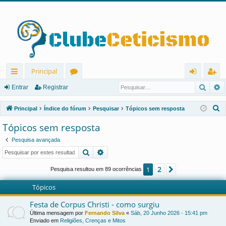
Principal
Pesqu
P
in
ór
nt
eg
Entrar
Registrar
ks
u
ra
ist
P
Principal
Índice do fórum
Pesquisar
Tópicos sem resposta
rá
ns
r
ra
e
Tópicos sem resposta
s
pi
r
Pesquisa avançada
q
d
Pesquisar
Pesquisa avançada
u
os
i
2
1
Próximo
Pesquisa resultou em 89 ocorrências
s
Tópicos
a
r
Festa de Corpus Christi - como surgiu
Última mensagem por
Fernando Silva
«
Sáb, 20 Junho 2026 - 15:41 pm
Enviado em
Religiões, Crenças e Mitos