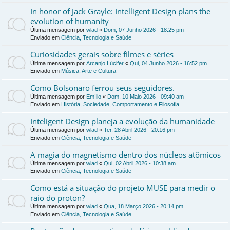
In honor of Jack Grayle: Intelligent Design plans the
evolution of humanity
Última mensagem por
wlad
«
Dom, 07 Junho 2026 - 18:25 pm
Enviado em
Ciência, Tecnologia e Saúde
Curiosidades gerais sobre filmes e séries
Última mensagem por
Arcanjo Lúcifer
«
Qui, 04 Junho 2026 - 16:52 pm
Enviado em
Música, Arte e Cultura
Como Bolsonaro ferrou seus seguidores.
Última mensagem por
Emílio
«
Dom, 10 Maio 2026 - 09:40 am
Enviado em
História, Sociedade, Comportamento e Filosofia
Inteligent Design planeja a evolução da humanidade
Última mensagem por
wlad
«
Ter, 28 Abril 2026 - 20:16 pm
Enviado em
Ciência, Tecnologia e Saúde
A magia do magnetismo dentro dos núcleos atômicos
Última mensagem por
wlad
«
Qui, 02 Abril 2026 - 10:38 am
Enviado em
Ciência, Tecnologia e Saúde
Como está a situação do projeto MUSE para medir o
raio do proton?
Última mensagem por
wlad
«
Qua, 18 Março 2026 - 20:14 pm
Enviado em
Ciência, Tecnologia e Saúde