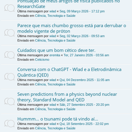
Pontuação de meus artigos de física publicados no
ResearchGate
Última mensagem por
wlad
«
Seg, 09 Março 2026 - 17:12 pm
Enviado em
Ciência, Tecnologia e Saúde
Parece que mais chumbo grosso está para derrubar o
modelo vigente de próton
Última mensagem por
wlad
«
Seg, 02 Março 2026 - 09:53 am
Enviado em
Ciência, Tecnologia e Saúde
Cuidados que um bom cético deve ter.
Última mensagem por
eremita
«
Ter, 27 Janeiro 2026 - 03:56 am
Enviado em
Ceticismo
Conversa com o ChatGPT - Wlad e a Eletrodinâmica
Quântica (QED)
Última mensagem por
wlad
«
Qui, 04 Dezembro 2025 - 11:05 am
Enviado em
Ciência, Tecnologia e Saúde
Seven predictions from a physics beyond nuclear
theory, Standard Model and QED
Última mensagem por
wlad
«
Sáb, 27 Setembro 2025 - 20:20 pm
Enviado em
Ciência, Tecnologia e Saúde
Hummm... o tsunami pode tá vindo aí...
Última mensagem por
wlad
«
Qui, 18 Setembro 2025 - 22:02 pm
Enviado em
Ciência, Tecnologia e Saúde