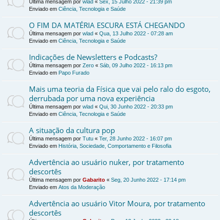
Última mensagem por
wlad
«
Sex, 15 Julho 2022 - 21:39 pm
Enviado em
Ciência, Tecnologia e Saúde
O FIM DA MATÉRIA ESCURA ESTÁ CHEGANDO
Última mensagem por
wlad
«
Qua, 13 Julho 2022 - 07:28 am
Enviado em
Ciência, Tecnologia e Saúde
Indicações de Newsletters e Podcasts?
Última mensagem por
Zero
«
Sáb, 09 Julho 2022 - 16:13 pm
Enviado em
Papo Furado
Mais uma teoria da Física que vai pelo ralo do esgoto,
derrubada por uma nova experiência
Última mensagem por
wlad
«
Qui, 30 Junho 2022 - 20:33 pm
Enviado em
Ciência, Tecnologia e Saúde
A situação da cultura pop
Última mensagem por
Tutu
«
Ter, 28 Junho 2022 - 16:07 pm
Enviado em
História, Sociedade, Comportamento e Filosofia
Advertência ao usuário nuker, por tratamento
descortês
Última mensagem por
Gabarito
«
Seg, 20 Junho 2022 - 17:14 pm
Enviado em
Atos da Moderação
Advertência ao usuário Vitor Moura, por tratamento
descortês