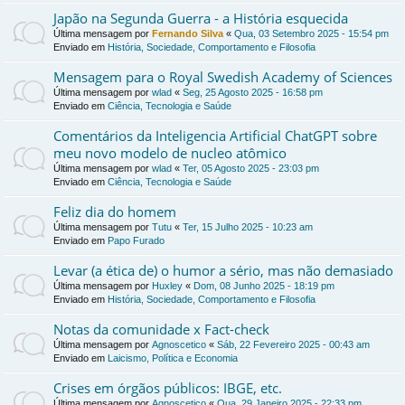
Japão na Segunda Guerra - a História esquecida
Última mensagem por
Fernando Silva
«
Qua, 03 Setembro 2025 - 15:54 pm
Enviado em
História, Sociedade, Comportamento e Filosofia
Mensagem para o Royal Swedish Academy of Sciences
Última mensagem por
wlad
«
Seg, 25 Agosto 2025 - 16:58 pm
Enviado em
Ciência, Tecnologia e Saúde
Comentários da Inteligencia Artificial ChatGPT sobre
meu novo modelo de nucleo atômico
Última mensagem por
wlad
«
Ter, 05 Agosto 2025 - 23:03 pm
Enviado em
Ciência, Tecnologia e Saúde
Feliz dia do homem
Última mensagem por
Tutu
«
Ter, 15 Julho 2025 - 10:23 am
Enviado em
Papo Furado
Levar (a ética de) o humor a sério, mas não demasiado
Última mensagem por
Huxley
«
Dom, 08 Junho 2025 - 18:19 pm
Enviado em
História, Sociedade, Comportamento e Filosofia
Notas da comunidade x Fact-check
Última mensagem por
Agnoscetico
«
Sáb, 22 Fevereiro 2025 - 00:43 am
Enviado em
Laicismo, Política e Economia
Crises em órgãos públicos: IBGE, etc.
Última mensagem por
Agnoscetico
«
Qua, 29 Janeiro 2025 - 22:33 pm