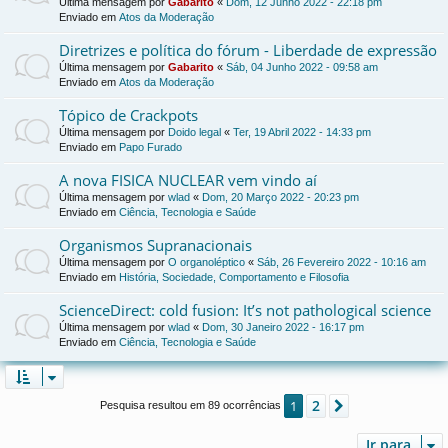
Última mensagem por
Gabarito
«
Dom, 12 Junho 2022 - 22:18 pm
Enviado em
Atos da Moderação
Diretrizes e política do fórum - Liberdade de expressão
Última mensagem por
Gabarito
«
Sáb, 04 Junho 2022 - 09:58 am
Enviado em
Atos da Moderação
Tópico de Crackpots
Última mensagem por
Doido legal
«
Ter, 19 Abril 2022 - 14:33 pm
Enviado em
Papo Furado
A nova FISICA NUCLEAR vem vindo aí
Última mensagem por
wlad
«
Dom, 20 Março 2022 - 20:23 pm
Enviado em
Ciência, Tecnologia e Saúde
Organismos Supranacionais
Última mensagem por
O organoléptico
«
Sáb, 26 Fevereiro 2022 - 10:16 am
Enviado em
História, Sociedade, Comportamento e Filosofia
ScienceDirect: cold fusion: It’s not pathological science
Última mensagem por
wlad
«
Dom, 30 Janeiro 2022 - 16:17 pm
Enviado em
Ciência, Tecnologia e Saúde
2
1
Próximo
Pesquisa resultou em 89 ocorrências
Ir para