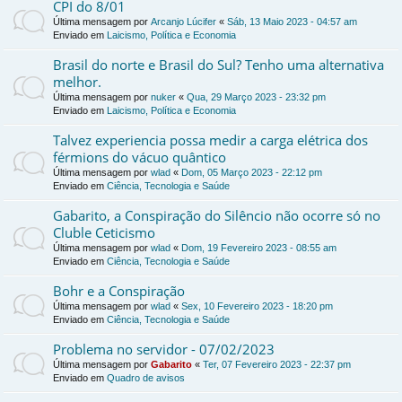
CPI do 8/01
Última mensagem por
Arcanjo Lúcifer
«
Sáb, 13 Maio 2023 - 04:57 am
Enviado em
Laicismo, Política e Economia
Brasil do norte e Brasil do Sul? Tenho uma alternativa
melhor.
Última mensagem por
nuker
«
Qua, 29 Março 2023 - 23:32 pm
Enviado em
Laicismo, Política e Economia
Talvez experiencia possa medir a carga elétrica dos
férmions do vácuo quântico
Última mensagem por
wlad
«
Dom, 05 Março 2023 - 22:12 pm
Enviado em
Ciência, Tecnologia e Saúde
Gabarito, a Conspiração do Silêncio não ocorre só no
Cluble Ceticismo
Última mensagem por
wlad
«
Dom, 19 Fevereiro 2023 - 08:55 am
Enviado em
Ciência, Tecnologia e Saúde
Bohr e a Conspiração
Última mensagem por
wlad
«
Sex, 10 Fevereiro 2023 - 18:20 pm
Enviado em
Ciência, Tecnologia e Saúde
Problema no servidor - 07/02/2023
Última mensagem por
Gabarito
«
Ter, 07 Fevereiro 2023 - 22:37 pm
Enviado em
Quadro de avisos