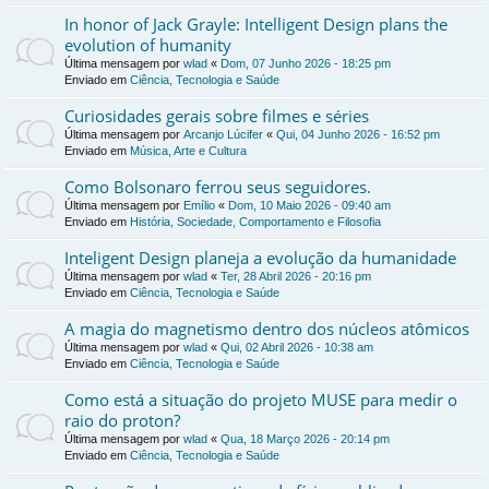
In honor of Jack Grayle: Intelligent Design plans the
evolution of humanity
Última mensagem por
wlad
«
Dom, 07 Junho 2026 - 18:25 pm
Enviado em
Ciência, Tecnologia e Saúde
Curiosidades gerais sobre filmes e séries
Última mensagem por
Arcanjo Lúcifer
«
Qui, 04 Junho 2026 - 16:52 pm
Enviado em
Música, Arte e Cultura
Como Bolsonaro ferrou seus seguidores.
Última mensagem por
Emílio
«
Dom, 10 Maio 2026 - 09:40 am
Enviado em
História, Sociedade, Comportamento e Filosofia
Inteligent Design planeja a evolução da humanidade
Última mensagem por
wlad
«
Ter, 28 Abril 2026 - 20:16 pm
Enviado em
Ciência, Tecnologia e Saúde
A magia do magnetismo dentro dos núcleos atômicos
Última mensagem por
wlad
«
Qui, 02 Abril 2026 - 10:38 am
Enviado em
Ciência, Tecnologia e Saúde
Como está a situação do projeto MUSE para medir o
raio do proton?
Última mensagem por
wlad
«
Qua, 18 Março 2026 - 20:14 pm
Enviado em
Ciência, Tecnologia e Saúde