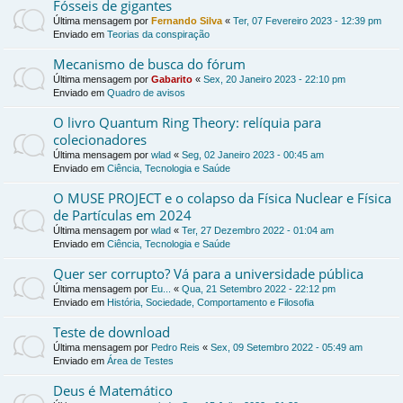
Fósseis de gigantes
Última mensagem por
Fernando Silva
«
Ter, 07 Fevereiro 2023 - 12:39 pm
Enviado em
Teorias da conspiração
Mecanismo de busca do fórum
Última mensagem por
Gabarito
«
Sex, 20 Janeiro 2023 - 22:10 pm
Enviado em
Quadro de avisos
O livro Quantum Ring Theory: relíquia para
colecionadores
Última mensagem por
wlad
«
Seg, 02 Janeiro 2023 - 00:45 am
Enviado em
Ciência, Tecnologia e Saúde
O MUSE PROJECT e o colapso da Física Nuclear e Física
de Partículas em 2024
Última mensagem por
wlad
«
Ter, 27 Dezembro 2022 - 01:04 am
Enviado em
Ciência, Tecnologia e Saúde
Quer ser corrupto? Vá para a universidade pública
Última mensagem por
Eu...
«
Qua, 21 Setembro 2022 - 22:12 pm
Enviado em
História, Sociedade, Comportamento e Filosofia
Teste de download
Última mensagem por
Pedro Reis
«
Sex, 09 Setembro 2022 - 05:49 am
Enviado em
Área de Testes
Deus é Matemático