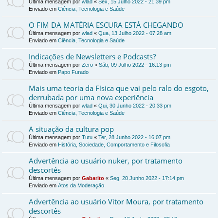
Última mensagem por
wlad
«
Sex, 15 Julho 2022 - 21:39 pm
Enviado em
Ciência, Tecnologia e Saúde
O FIM DA MATÉRIA ESCURA ESTÁ CHEGANDO
Última mensagem por
wlad
«
Qua, 13 Julho 2022 - 07:28 am
Enviado em
Ciência, Tecnologia e Saúde
Indicações de Newsletters e Podcasts?
Última mensagem por
Zero
«
Sáb, 09 Julho 2022 - 16:13 pm
Enviado em
Papo Furado
Mais uma teoria da Física que vai pelo ralo do esgoto,
derrubada por uma nova experiência
Última mensagem por
wlad
«
Qui, 30 Junho 2022 - 20:33 pm
Enviado em
Ciência, Tecnologia e Saúde
A situação da cultura pop
Última mensagem por
Tutu
«
Ter, 28 Junho 2022 - 16:07 pm
Enviado em
História, Sociedade, Comportamento e Filosofia
Advertência ao usuário nuker, por tratamento
descortês
Última mensagem por
Gabarito
«
Seg, 20 Junho 2022 - 17:14 pm
Enviado em
Atos da Moderação
Advertência ao usuário Vitor Moura, por tratamento
descortês