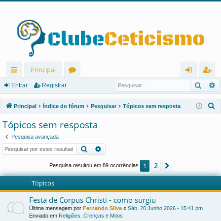
Principal
Pesqu
P
in
ór
nt
eg
Entrar
Registrar
ks
u
ra
ist
P
Principal
Índice do fórum
Pesquisar
Tópicos sem resposta
rá
ns
r
ra
e
Tópicos sem resposta
s
pi
r
Pesquisa avançada
q
d
Pesquisar
Pesquisa avançada
u
os
i
2
1
Próximo
Pesquisa resultou em 89 ocorrências
s
Tópicos
a
r
Festa de Corpus Christi - como surgiu
Última mensagem por
Fernando Silva
«
Sáb, 20 Junho 2026 - 15:41 pm
Enviado em
Religiões, Crenças e Mitos