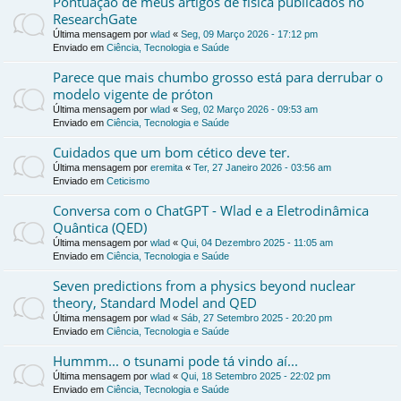
Pontuação de meus artigos de física publicados no
ResearchGate
Última mensagem por
wlad
«
Seg, 09 Março 2026 - 17:12 pm
Enviado em
Ciência, Tecnologia e Saúde
Parece que mais chumbo grosso está para derrubar o
modelo vigente de próton
Última mensagem por
wlad
«
Seg, 02 Março 2026 - 09:53 am
Enviado em
Ciência, Tecnologia e Saúde
Cuidados que um bom cético deve ter.
Última mensagem por
eremita
«
Ter, 27 Janeiro 2026 - 03:56 am
Enviado em
Ceticismo
Conversa com o ChatGPT - Wlad e a Eletrodinâmica
Quântica (QED)
Última mensagem por
wlad
«
Qui, 04 Dezembro 2025 - 11:05 am
Enviado em
Ciência, Tecnologia e Saúde
Seven predictions from a physics beyond nuclear
theory, Standard Model and QED
Última mensagem por
wlad
«
Sáb, 27 Setembro 2025 - 20:20 pm
Enviado em
Ciência, Tecnologia e Saúde
Hummm... o tsunami pode tá vindo aí...
Última mensagem por
wlad
«
Qui, 18 Setembro 2025 - 22:02 pm
Enviado em
Ciência, Tecnologia e Saúde