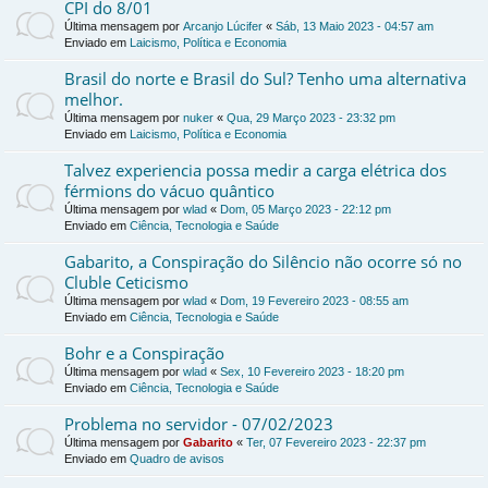
CPI do 8/01
Última mensagem por
Arcanjo Lúcifer
«
Sáb, 13 Maio 2023 - 04:57 am
Enviado em
Laicismo, Política e Economia
Brasil do norte e Brasil do Sul? Tenho uma alternativa
melhor.
Última mensagem por
nuker
«
Qua, 29 Março 2023 - 23:32 pm
Enviado em
Laicismo, Política e Economia
Talvez experiencia possa medir a carga elétrica dos
férmions do vácuo quântico
Última mensagem por
wlad
«
Dom, 05 Março 2023 - 22:12 pm
Enviado em
Ciência, Tecnologia e Saúde
Gabarito, a Conspiração do Silêncio não ocorre só no
Cluble Ceticismo
Última mensagem por
wlad
«
Dom, 19 Fevereiro 2023 - 08:55 am
Enviado em
Ciência, Tecnologia e Saúde
Bohr e a Conspiração
Última mensagem por
wlad
«
Sex, 10 Fevereiro 2023 - 18:20 pm
Enviado em
Ciência, Tecnologia e Saúde
Problema no servidor - 07/02/2023
Última mensagem por
Gabarito
«
Ter, 07 Fevereiro 2023 - 22:37 pm
Enviado em
Quadro de avisos