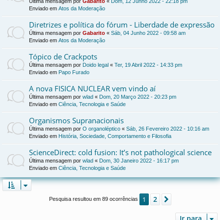
Última mensagem por
Gabarito
«
Dom, 12 Junho 2022 - 22:18 pm
Enviado em
Atos da Moderação
Diretrizes e política do fórum - Liberdade de expressão
Última mensagem por
Gabarito
«
Sáb, 04 Junho 2022 - 09:58 am
Enviado em
Atos da Moderação
Tópico de Crackpots
Última mensagem por
Doido legal
«
Ter, 19 Abril 2022 - 14:33 pm
Enviado em
Papo Furado
A nova FISICA NUCLEAR vem vindo aí
Última mensagem por
wlad
«
Dom, 20 Março 2022 - 20:23 pm
Enviado em
Ciência, Tecnologia e Saúde
Organismos Supranacionais
Última mensagem por
O organoléptico
«
Sáb, 26 Fevereiro 2022 - 10:16 am
Enviado em
História, Sociedade, Comportamento e Filosofia
ScienceDirect: cold fusion: It’s not pathological science
Última mensagem por
wlad
«
Dom, 30 Janeiro 2022 - 16:17 pm
Enviado em
Ciência, Tecnologia e Saúde
2
1
Próximo
Pesquisa resultou em 89 ocorrências
Ir para