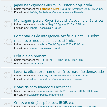
Japão na Segunda Guerra - a História esquecida
Última mensagem por
Fernando Silva
«
Qua, 03 Setembro 2025 - 15:54 pm
Enviado em
História, Sociedade, Comportamento e Filosofia
Mensagem para o Royal Swedish Academy of Sciences
Última mensagem por
wlad
«
Seg, 25 Agosto 2025 - 16:58 pm
Enviado em
Ciência, Tecnologia e Saúde
Comentários da Inteligencia Artificial ChatGPT sobre
meu novo modelo de nucleo atômico
Última mensagem por
wlad
«
Ter, 05 Agosto 2025 - 23:03 pm
Enviado em
Ciência, Tecnologia e Saúde
Feliz dia do homem
Última mensagem por
Tutu
«
Ter, 15 Julho 2025 - 10:23 am
Enviado em
Papo Furado
Levar (a ética de) o humor a sério, mas não demasiado
Última mensagem por
Huxley
«
Dom, 08 Junho 2025 - 18:19 pm
Enviado em
História, Sociedade, Comportamento e Filosofia
Notas da comunidade x Fact-check
Última mensagem por
Agnoscetico
«
Sáb, 22 Fevereiro 2025 - 00:43 am
Enviado em
Laicismo, Política e Economia
Crises em órgãos públicos: IBGE, etc.
Última mensagem por
Agnoscetico
«
Qua, 29 Janeiro 2025 - 22:33 pm