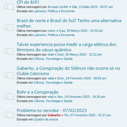
CPI do 8/01
Última mensagem por
Arcanjo Lúcifer
«
Sáb, 13 Maio 2023 - 04:57 am
Enviado em
Laicismo, Política e Economia
Brasil do norte e Brasil do Sul? Tenho uma alternativa
melhor.
Última mensagem por
nuker
«
Qua, 29 Março 2023 - 23:32 pm
Enviado em
Laicismo, Política e Economia
Talvez experiencia possa medir a carga elétrica dos
férmions do vácuo quântico
Última mensagem por
wlad
«
Dom, 05 Março 2023 - 22:12 pm
Enviado em
Ciência, Tecnologia e Saúde
Gabarito, a Conspiração do Silêncio não ocorre só no
Cluble Ceticismo
Última mensagem por
wlad
«
Dom, 19 Fevereiro 2023 - 08:55 am
Enviado em
Ciência, Tecnologia e Saúde
Bohr e a Conspiração
Última mensagem por
wlad
«
Sex, 10 Fevereiro 2023 - 18:20 pm
Enviado em
Ciência, Tecnologia e Saúde
Problema no servidor - 07/02/2023
Última mensagem por
Gabarito
«
Ter, 07 Fevereiro 2023 - 22:37 pm
Enviado em
Quadro de avisos