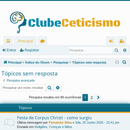
Principal
Pesqu
P
in
ór
nt
eg
Entrar
Registrar
ks
u
ra
ist
P
Principal
Índice do fórum
Pesquisar
Tópicos sem resposta
rá
ns
r
ra
e
Tópicos sem resposta
s
pi
r
Pesquisa avançada
q
d
Pesquisar
Pesquisa avançada
u
os
i
2
1
Próximo
Pesquisa resultou em 89 ocorrências
s
Tópicos
a
r
Festa de Corpus Christi - como surgiu
Última mensagem por
Fernando Silva
«
Sáb, 20 Junho 2026 - 15:41 pm
Enviado em
Religiões, Crenças e Mitos