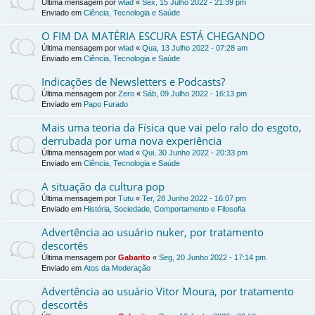
Última mensagem por
wlad
«
Sex, 15 Julho 2022 - 21:39 pm
Enviado em
Ciência, Tecnologia e Saúde
O FIM DA MATÉRIA ESCURA ESTÁ CHEGANDO
Última mensagem por
wlad
«
Qua, 13 Julho 2022 - 07:28 am
Enviado em
Ciência, Tecnologia e Saúde
Indicações de Newsletters e Podcasts?
Última mensagem por
Zero
«
Sáb, 09 Julho 2022 - 16:13 pm
Enviado em
Papo Furado
Mais uma teoria da Física que vai pelo ralo do esgoto,
derrubada por uma nova experiência
Última mensagem por
wlad
«
Qui, 30 Junho 2022 - 20:33 pm
Enviado em
Ciência, Tecnologia e Saúde
A situação da cultura pop
Última mensagem por
Tutu
«
Ter, 28 Junho 2022 - 16:07 pm
Enviado em
História, Sociedade, Comportamento e Filosofia
Advertência ao usuário nuker, por tratamento
descortês
Última mensagem por
Gabarito
«
Seg, 20 Junho 2022 - 17:14 pm
Enviado em
Atos da Moderação
Advertência ao usuário Vitor Moura, por tratamento
descortês