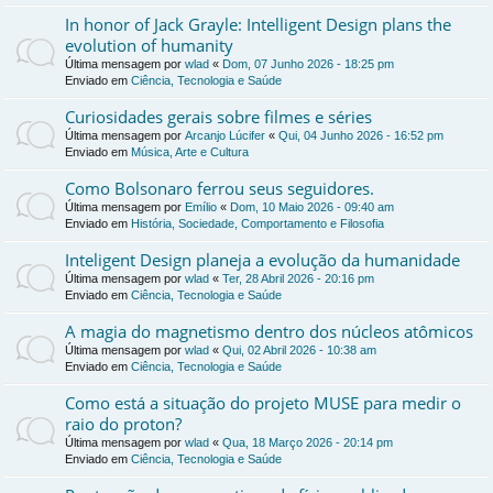
In honor of Jack Grayle: Intelligent Design plans the
evolution of humanity
Última mensagem por
wlad
«
Dom, 07 Junho 2026 - 18:25 pm
Enviado em
Ciência, Tecnologia e Saúde
Curiosidades gerais sobre filmes e séries
Última mensagem por
Arcanjo Lúcifer
«
Qui, 04 Junho 2026 - 16:52 pm
Enviado em
Música, Arte e Cultura
Como Bolsonaro ferrou seus seguidores.
Última mensagem por
Emílio
«
Dom, 10 Maio 2026 - 09:40 am
Enviado em
História, Sociedade, Comportamento e Filosofia
Inteligent Design planeja a evolução da humanidade
Última mensagem por
wlad
«
Ter, 28 Abril 2026 - 20:16 pm
Enviado em
Ciência, Tecnologia e Saúde
A magia do magnetismo dentro dos núcleos atômicos
Última mensagem por
wlad
«
Qui, 02 Abril 2026 - 10:38 am
Enviado em
Ciência, Tecnologia e Saúde
Como está a situação do projeto MUSE para medir o
raio do proton?
Última mensagem por
wlad
«
Qua, 18 Março 2026 - 20:14 pm
Enviado em
Ciência, Tecnologia e Saúde