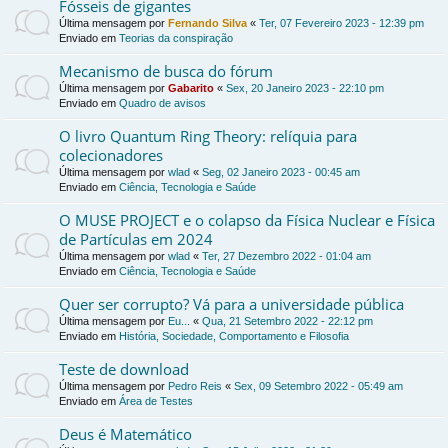
Fósseis de gigantes
Última mensagem por
Fernando Silva
«
Ter, 07 Fevereiro 2023 - 12:39 pm
Enviado em
Teorias da conspiração
Mecanismo de busca do fórum
Última mensagem por
Gabarito
«
Sex, 20 Janeiro 2023 - 22:10 pm
Enviado em
Quadro de avisos
O livro Quantum Ring Theory: relíquia para
colecionadores
Última mensagem por
wlad
«
Seg, 02 Janeiro 2023 - 00:45 am
Enviado em
Ciência, Tecnologia e Saúde
O MUSE PROJECT e o colapso da Física Nuclear e Física
de Partículas em 2024
Última mensagem por
wlad
«
Ter, 27 Dezembro 2022 - 01:04 am
Enviado em
Ciência, Tecnologia e Saúde
Quer ser corrupto? Vá para a universidade pública
Última mensagem por
Eu...
«
Qua, 21 Setembro 2022 - 22:12 pm
Enviado em
História, Sociedade, Comportamento e Filosofia
Teste de download
Última mensagem por
Pedro Reis
«
Sex, 09 Setembro 2022 - 05:49 am
Enviado em
Área de Testes
Deus é Matemático