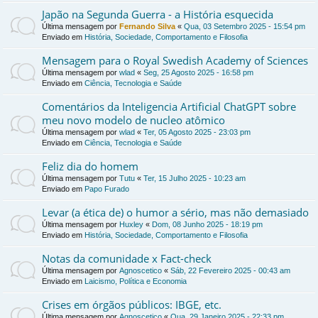
Japão na Segunda Guerra - a História esquecida
Última mensagem por
Fernando Silva
«
Qua, 03 Setembro 2025 - 15:54 pm
Enviado em
História, Sociedade, Comportamento e Filosofia
Mensagem para o Royal Swedish Academy of Sciences
Última mensagem por
wlad
«
Seg, 25 Agosto 2025 - 16:58 pm
Enviado em
Ciência, Tecnologia e Saúde
Comentários da Inteligencia Artificial ChatGPT sobre
meu novo modelo de nucleo atômico
Última mensagem por
wlad
«
Ter, 05 Agosto 2025 - 23:03 pm
Enviado em
Ciência, Tecnologia e Saúde
Feliz dia do homem
Última mensagem por
Tutu
«
Ter, 15 Julho 2025 - 10:23 am
Enviado em
Papo Furado
Levar (a ética de) o humor a sério, mas não demasiado
Última mensagem por
Huxley
«
Dom, 08 Junho 2025 - 18:19 pm
Enviado em
História, Sociedade, Comportamento e Filosofia
Notas da comunidade x Fact-check
Última mensagem por
Agnoscetico
«
Sáb, 22 Fevereiro 2025 - 00:43 am
Enviado em
Laicismo, Política e Economia
Crises em órgãos públicos: IBGE, etc.
Última mensagem por
Agnoscetico
«
Qua, 29 Janeiro 2025 - 22:33 pm