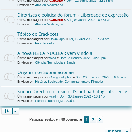
Última mensagem por
Gabarito
«
Dom, 12 Junho 2022 - 22:18 pm
Enviado em
Atos da Moderação
Diretrizes e política do fórum - Liberdade de expressão
Última mensagem por
Gabarito
«
Sáb, 04 Junho 2022 - 09:58 am
Enviado em
Atos da Moderação
Tópico de Crackpots
Última mensagem por
Doido legal
«
Ter, 19 Abril 2022 - 14:33 pm
Enviado em
Papo Furado
A nova FISICA NUCLEAR vem vindo aí
Última mensagem por
wlad
«
Dom, 20 Março 2022 - 20:23 pm
Enviado em
Ciência, Tecnologia e Saúde
Organismos Supranacionais
Última mensagem por
O organoléptico
«
Sáb, 26 Fevereiro 2022 - 10:16 am
Enviado em
História, Sociedade, Comportamento e Filosofia
ScienceDirect: cold fusion: It’s not pathological science
Última mensagem por
wlad
«
Dom, 30 Janeiro 2022 - 16:17 pm
Enviado em
Ciência, Tecnologia e Saúde
2
1
Próximo
Pesquisa resultou em 89 ocorrências
Ir para