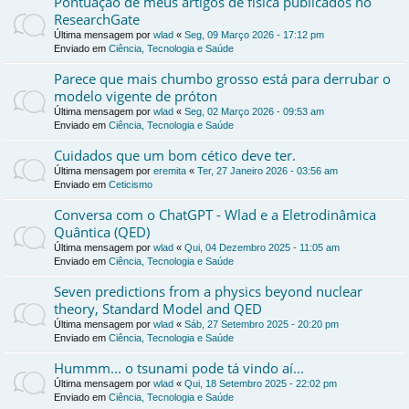
Pontuação de meus artigos de física publicados no
ResearchGate
Última mensagem por
wlad
«
Seg, 09 Março 2026 - 17:12 pm
Enviado em
Ciência, Tecnologia e Saúde
Parece que mais chumbo grosso está para derrubar o
modelo vigente de próton
Última mensagem por
wlad
«
Seg, 02 Março 2026 - 09:53 am
Enviado em
Ciência, Tecnologia e Saúde
Cuidados que um bom cético deve ter.
Última mensagem por
eremita
«
Ter, 27 Janeiro 2026 - 03:56 am
Enviado em
Ceticismo
Conversa com o ChatGPT - Wlad e a Eletrodinâmica
Quântica (QED)
Última mensagem por
wlad
«
Qui, 04 Dezembro 2025 - 11:05 am
Enviado em
Ciência, Tecnologia e Saúde
Seven predictions from a physics beyond nuclear
theory, Standard Model and QED
Última mensagem por
wlad
«
Sáb, 27 Setembro 2025 - 20:20 pm
Enviado em
Ciência, Tecnologia e Saúde
Hummm... o tsunami pode tá vindo aí...
Última mensagem por
wlad
«
Qui, 18 Setembro 2025 - 22:02 pm
Enviado em
Ciência, Tecnologia e Saúde