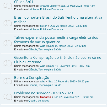
CPI do 8/01
Última mensagem por
Arcanjo Lúcifer
«
Sáb, 13 Maio 2023 - 04:57 am
Enviado em
Laicismo, Política e Economia
Brasil do norte e Brasil do Sul? Tenho uma alternativa
melhor.
Última mensagem por
nuker
«
Qua, 29 Março 2023 - 23:32 pm
Enviado em
Laicismo, Política e Economia
Talvez experiencia possa medir a carga elétrica dos
férmions do vácuo quântico
Última mensagem por
wlad
«
Dom, 05 Março 2023 - 22:12 pm
Enviado em
Ciência, Tecnologia e Saúde
Gabarito, a Conspiração do Silêncio não ocorre só no
Cluble Ceticismo
Última mensagem por
wlad
«
Dom, 19 Fevereiro 2023 - 08:55 am
Enviado em
Ciência, Tecnologia e Saúde
Bohr e a Conspiração
Última mensagem por
wlad
«
Sex, 10 Fevereiro 2023 - 18:20 pm
Enviado em
Ciência, Tecnologia e Saúde
Problema no servidor - 07/02/2023
Última mensagem por
Gabarito
«
Ter, 07 Fevereiro 2023 - 22:37 pm
Enviado em
Quadro de avisos