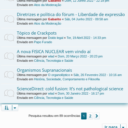
Última mensagem por
Gabarito
«
Dom, 12 Junho 2022 - 22:18 pm
Enviado em
Atos da Moderação
Diretrizes e política do fórum - Liberdade de expressão
Última mensagem por
Gabarito
«
Sáb, 04 Junho 2022 - 09:58 am
Enviado em
Atos da Moderação
Tópico de Crackpots
Última mensagem por
Doido legal
«
Ter, 19 Abril 2022 - 14:33 pm
Enviado em
Papo Furado
A nova FISICA NUCLEAR vem vindo aí
Última mensagem por
wlad
«
Dom, 20 Março 2022 - 20:23 pm
Enviado em
Ciência, Tecnologia e Saúde
Organismos Supranacionais
Última mensagem por
O organoléptico
«
Sáb, 26 Fevereiro 2022 - 10:16 am
Enviado em
História, Sociedade, Comportamento e Filosofia
ScienceDirect: cold fusion: It’s not pathological science
Última mensagem por
wlad
«
Dom, 30 Janeiro 2022 - 16:17 pm
Enviado em
Ciência, Tecnologia e Saúde
2
1
Próximo
Pesquisa resultou em 89 ocorrências
Ir para