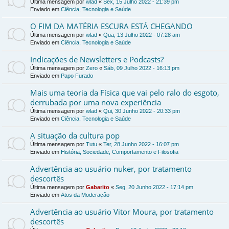
Última mensagem por
wlad
«
Sex, 15 Julho 2022 - 21:39 pm
Enviado em
Ciência, Tecnologia e Saúde
O FIM DA MATÉRIA ESCURA ESTÁ CHEGANDO
Última mensagem por
wlad
«
Qua, 13 Julho 2022 - 07:28 am
Enviado em
Ciência, Tecnologia e Saúde
Indicações de Newsletters e Podcasts?
Última mensagem por
Zero
«
Sáb, 09 Julho 2022 - 16:13 pm
Enviado em
Papo Furado
Mais uma teoria da Física que vai pelo ralo do esgoto,
derrubada por uma nova experiência
Última mensagem por
wlad
«
Qui, 30 Junho 2022 - 20:33 pm
Enviado em
Ciência, Tecnologia e Saúde
A situação da cultura pop
Última mensagem por
Tutu
«
Ter, 28 Junho 2022 - 16:07 pm
Enviado em
História, Sociedade, Comportamento e Filosofia
Advertência ao usuário nuker, por tratamento
descortês
Última mensagem por
Gabarito
«
Seg, 20 Junho 2022 - 17:14 pm
Enviado em
Atos da Moderação
Advertência ao usuário Vitor Moura, por tratamento
descortês