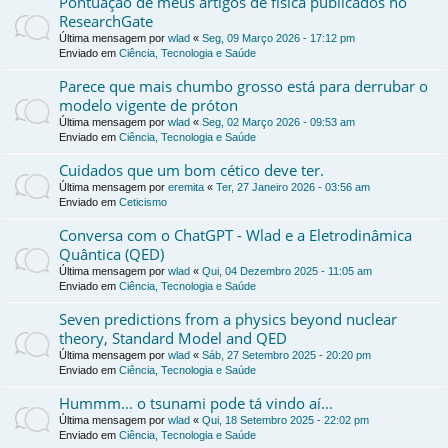
Pontuação de meus artigos de física publicados no
ResearchGate
Última mensagem por
wlad
«
Seg, 09 Março 2026 - 17:12 pm
Enviado em
Ciência, Tecnologia e Saúde
Parece que mais chumbo grosso está para derrubar o
modelo vigente de próton
Última mensagem por
wlad
«
Seg, 02 Março 2026 - 09:53 am
Enviado em
Ciência, Tecnologia e Saúde
Cuidados que um bom cético deve ter.
Última mensagem por
eremita
«
Ter, 27 Janeiro 2026 - 03:56 am
Enviado em
Ceticismo
Conversa com o ChatGPT - Wlad e a Eletrodinâmica
Quântica (QED)
Última mensagem por
wlad
«
Qui, 04 Dezembro 2025 - 11:05 am
Enviado em
Ciência, Tecnologia e Saúde
Seven predictions from a physics beyond nuclear
theory, Standard Model and QED
Última mensagem por
wlad
«
Sáb, 27 Setembro 2025 - 20:20 pm
Enviado em
Ciência, Tecnologia e Saúde
Hummm... o tsunami pode tá vindo aí...
Última mensagem por
wlad
«
Qui, 18 Setembro 2025 - 22:02 pm
Enviado em
Ciência, Tecnologia e Saúde