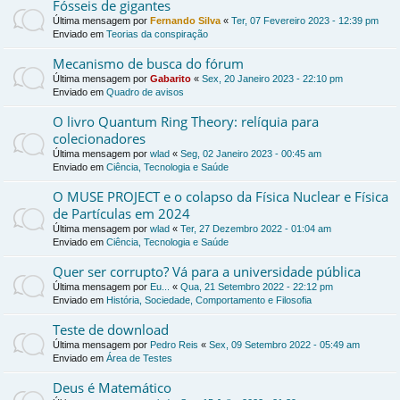
Fósseis de gigantes
Última mensagem por
Fernando Silva
«
Ter, 07 Fevereiro 2023 - 12:39 pm
Enviado em
Teorias da conspiração
Mecanismo de busca do fórum
Última mensagem por
Gabarito
«
Sex, 20 Janeiro 2023 - 22:10 pm
Enviado em
Quadro de avisos
O livro Quantum Ring Theory: relíquia para
colecionadores
Última mensagem por
wlad
«
Seg, 02 Janeiro 2023 - 00:45 am
Enviado em
Ciência, Tecnologia e Saúde
O MUSE PROJECT e o colapso da Física Nuclear e Física
de Partículas em 2024
Última mensagem por
wlad
«
Ter, 27 Dezembro 2022 - 01:04 am
Enviado em
Ciência, Tecnologia e Saúde
Quer ser corrupto? Vá para a universidade pública
Última mensagem por
Eu...
«
Qua, 21 Setembro 2022 - 22:12 pm
Enviado em
História, Sociedade, Comportamento e Filosofia
Teste de download
Última mensagem por
Pedro Reis
«
Sex, 09 Setembro 2022 - 05:49 am
Enviado em
Área de Testes
Deus é Matemático