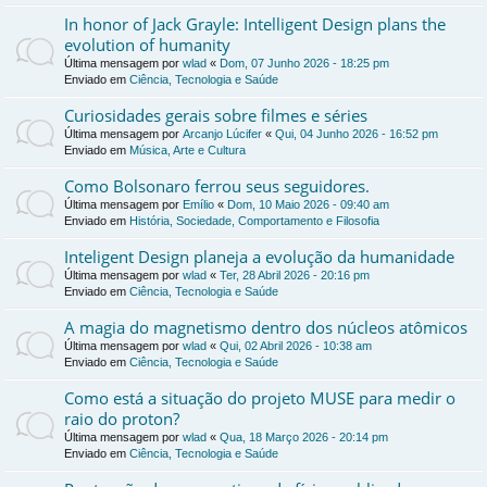
In honor of Jack Grayle: Intelligent Design plans the
evolution of humanity
Última mensagem por
wlad
«
Dom, 07 Junho 2026 - 18:25 pm
Enviado em
Ciência, Tecnologia e Saúde
Curiosidades gerais sobre filmes e séries
Última mensagem por
Arcanjo Lúcifer
«
Qui, 04 Junho 2026 - 16:52 pm
Enviado em
Música, Arte e Cultura
Como Bolsonaro ferrou seus seguidores.
Última mensagem por
Emílio
«
Dom, 10 Maio 2026 - 09:40 am
Enviado em
História, Sociedade, Comportamento e Filosofia
Inteligent Design planeja a evolução da humanidade
Última mensagem por
wlad
«
Ter, 28 Abril 2026 - 20:16 pm
Enviado em
Ciência, Tecnologia e Saúde
A magia do magnetismo dentro dos núcleos atômicos
Última mensagem por
wlad
«
Qui, 02 Abril 2026 - 10:38 am
Enviado em
Ciência, Tecnologia e Saúde
Como está a situação do projeto MUSE para medir o
raio do proton?
Última mensagem por
wlad
«
Qua, 18 Março 2026 - 20:14 pm
Enviado em
Ciência, Tecnologia e Saúde