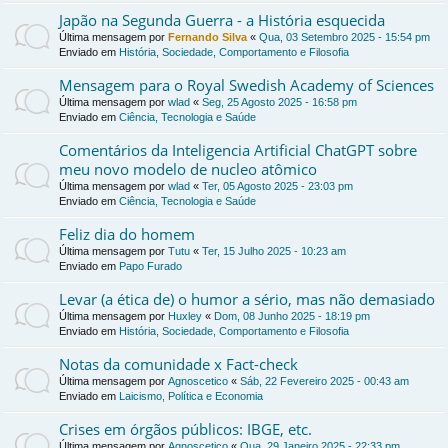
Japão na Segunda Guerra - a História esquecida
Última mensagem por
Fernando Silva
«
Qua, 03 Setembro 2025 - 15:54 pm
Enviado em
História, Sociedade, Comportamento e Filosofia
Mensagem para o Royal Swedish Academy of Sciences
Última mensagem por
wlad
«
Seg, 25 Agosto 2025 - 16:58 pm
Enviado em
Ciência, Tecnologia e Saúde
Comentários da Inteligencia Artificial ChatGPT sobre
meu novo modelo de nucleo atômico
Última mensagem por
wlad
«
Ter, 05 Agosto 2025 - 23:03 pm
Enviado em
Ciência, Tecnologia e Saúde
Feliz dia do homem
Última mensagem por
Tutu
«
Ter, 15 Julho 2025 - 10:23 am
Enviado em
Papo Furado
Levar (a ética de) o humor a sério, mas não demasiado
Última mensagem por
Huxley
«
Dom, 08 Junho 2025 - 18:19 pm
Enviado em
História, Sociedade, Comportamento e Filosofia
Notas da comunidade x Fact-check
Última mensagem por
Agnoscetico
«
Sáb, 22 Fevereiro 2025 - 00:43 am
Enviado em
Laicismo, Política e Economia
Crises em órgãos públicos: IBGE, etc.
Última mensagem por
Agnoscetico
«
Qua, 29 Janeiro 2025 - 22:33 pm