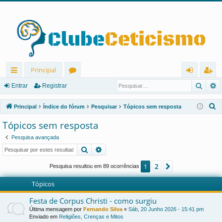
Principal
Pesqu
P
in
ór
nt
eg
Entrar
Registrar
ks
u
ra
ist
P
Principal
Índice do fórum
Pesquisar
Tópicos sem resposta
rá
ns
r
ra
e
Tópicos sem resposta
s
pi
r
Pesquisa avançada
q
d
Pesquisar
Pesquisa avançada
u
os
i
2
1
Próximo
Pesquisa resultou em 89 ocorrências
s
Tópicos
a
r
Festa de Corpus Christi - como surgiu
Última mensagem por
Fernando Silva
«
Sáb, 20 Junho 2026 - 15:41 pm
Enviado em
Religiões, Crenças e Mitos