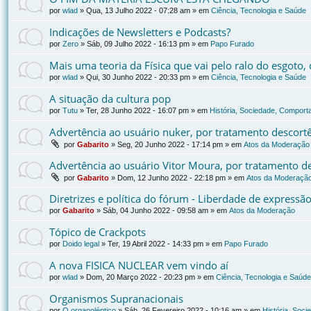
por
wlad
»
Qua, 13 Julho 2022 - 07:28 am
» em
Ciência, Tecnologia e Saúde
Indicações de Newsletters e Podcasts?
por
Zero
»
Sáb, 09 Julho 2022 - 16:13 pm
» em
Papo Furado
Mais uma teoria da Física que vai pelo ralo do esgoto
por
wlad
»
Qui, 30 Junho 2022 - 20:33 pm
» em
Ciência, Tecnologia e Saúde
A situação da cultura pop
por
Tutu
»
Ter, 28 Junho 2022 - 16:07 pm
» em
História, Sociedade, Comporta
Advertência ao usuário nuker, por tratamento descort
por
Gabarito
»
Seg, 20 Junho 2022 - 17:14 pm
» em
Atos da Moderação
Advertência ao usuário Vitor Moura, por tratamento d
por
Gabarito
»
Dom, 12 Junho 2022 - 22:18 pm
» em
Atos da Moderaçã
Diretrizes e política do fórum - Liberdade de expressã
por
Gabarito
»
Sáb, 04 Junho 2022 - 09:58 am
» em
Atos da Moderação
Tópico de Crackpots
por
Doido legal
»
Ter, 19 Abril 2022 - 14:33 pm
» em
Papo Furado
A nova FISICA NUCLEAR vem vindo aí
por
wlad
»
Dom, 20 Março 2022 - 20:23 pm
» em
Ciência, Tecnologia e Saúde
Organismos Supranacionais
por
O organoléptico
»
Sáb, 26 Fevereiro 2022 - 10:16 am
» em
História, Soci