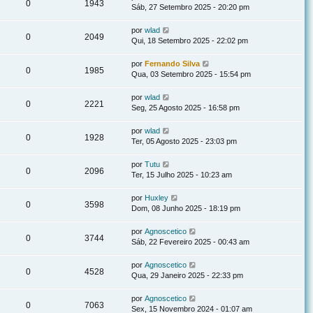
0
1943
Sáb, 27 Setembro 2025 - 20:20 pm
por
wlad
0
2049
Qui, 18 Setembro 2025 - 22:02 pm
por
Fernando Silva
0
1985
Qua, 03 Setembro 2025 - 15:54 pm
por
wlad
0
2221
Seg, 25 Agosto 2025 - 16:58 pm
por
wlad
0
1928
Ter, 05 Agosto 2025 - 23:03 pm
por
Tutu
0
2096
Ter, 15 Julho 2025 - 10:23 am
por
Huxley
0
3598
Dom, 08 Junho 2025 - 18:19 pm
por
Agnoscetico
0
3744
Sáb, 22 Fevereiro 2025 - 00:43 am
por
Agnoscetico
0
4528
Qua, 29 Janeiro 2025 - 22:33 pm
por
Agnoscetico
0
7063
Sex, 15 Novembro 2024 - 01:07 am