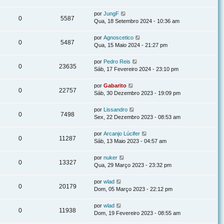
por
JungF
0
5587
Qua, 18 Setembro 2024 - 10:36 am
por
Agnoscetico
0
5487
Qua, 15 Maio 2024 - 21:27 pm
por
Pedro Reis
0
23635
Sáb, 17 Fevereiro 2024 - 23:10 pm
por
Gabarito
0
22757
Sáb, 30 Dezembro 2023 - 19:09 pm
por
Lissandro
0
7498
Sex, 22 Dezembro 2023 - 08:53 am
por
Arcanjo Lúcifer
0
11287
Sáb, 13 Maio 2023 - 04:57 am
por
nuker
0
13327
Qua, 29 Março 2023 - 23:32 pm
por
wlad
0
20179
Dom, 05 Março 2023 - 22:12 pm
por
wlad
0
11938
Dom, 19 Fevereiro 2023 - 08:55 am