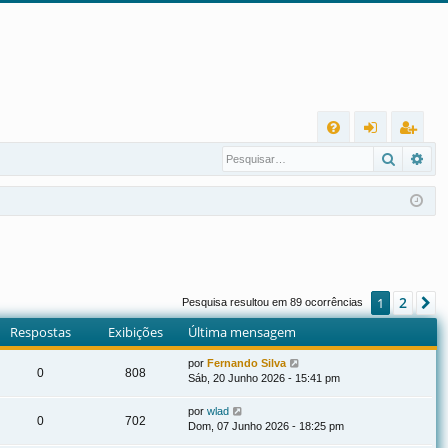
L
Pesqui
Pes
FA
nt
eg
Q
ra
ist
r
ra
r
2
1
P
Pesquisa resultou em 89 ocorrências
Respostas
Exibições
Última mensagem
por
Fernando Silva
0
808
Sáb, 20 Junho 2026 - 15:41 pm
por
wlad
0
702
Dom, 07 Junho 2026 - 18:25 pm