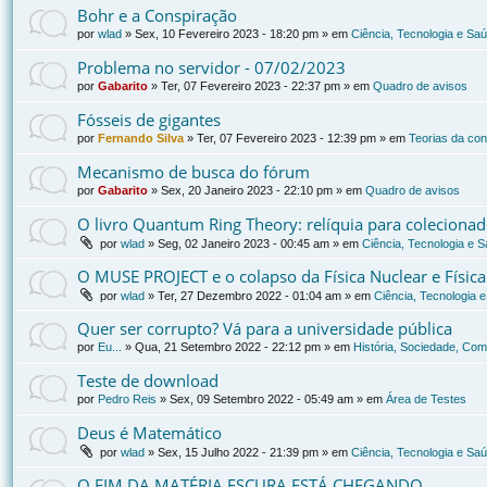
Bohr e a Conspiração
por
wlad
»
Sex, 10 Fevereiro 2023 - 18:20 pm
» em
Ciência, Tecnologia e Sa
Problema no servidor - 07/02/2023
por
Gabarito
»
Ter, 07 Fevereiro 2023 - 22:37 pm
» em
Quadro de avisos
Fósseis de gigantes
por
Fernando Silva
»
Ter, 07 Fevereiro 2023 - 12:39 pm
» em
Teorias da co
Mecanismo de busca do fórum
por
Gabarito
»
Sex, 20 Janeiro 2023 - 22:10 pm
» em
Quadro de avisos
O livro Quantum Ring Theory: relíquia para coleciona
por
wlad
»
Seg, 02 Janeiro 2023 - 00:45 am
» em
Ciência, Tecnologia e 
O MUSE PROJECT e o colapso da Física Nuclear e Físic
por
wlad
»
Ter, 27 Dezembro 2022 - 01:04 am
» em
Ciência, Tecnologia 
Quer ser corrupto? Vá para a universidade pública
por
Eu...
»
Qua, 21 Setembro 2022 - 22:12 pm
» em
História, Sociedade, Com
Teste de download
por
Pedro Reis
»
Sex, 09 Setembro 2022 - 05:49 am
» em
Área de Testes
Deus é Matemático
por
wlad
»
Sex, 15 Julho 2022 - 21:39 pm
» em
Ciência, Tecnologia e Sa
O FIM DA MATÉRIA ESCURA ESTÁ CHEGANDO