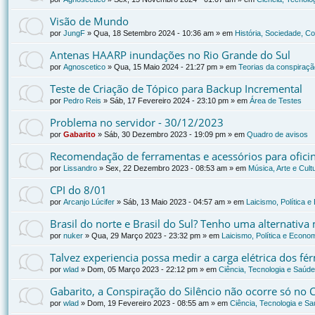
Visão de Mundo
por
JungF
»
Qua, 18 Setembro 2024 - 10:36 am
» em
História, Sociedade, C
Antenas HAARP inundações no Rio Grande do Sul
por
Agnoscetico
»
Qua, 15 Maio 2024 - 21:27 pm
» em
Teorias da conspiraçã
Teste de Criação de Tópico para Backup Incremental
por
Pedro Reis
»
Sáb, 17 Fevereiro 2024 - 23:10 pm
» em
Área de Testes
Problema no servidor - 30/12/2023
por
Gabarito
»
Sáb, 30 Dezembro 2023 - 19:09 pm
» em
Quadro de avisos
Recomendação de ferramentas e acessórios para oficin
por
Lissandro
»
Sex, 22 Dezembro 2023 - 08:53 am
» em
Música, Arte e Cult
CPI do 8/01
por
Arcanjo Lúcifer
»
Sáb, 13 Maio 2023 - 04:57 am
» em
Laicismo, Política 
Brasil do norte e Brasil do Sul? Tenho uma alternativa
por
nuker
»
Qua, 29 Março 2023 - 23:32 pm
» em
Laicismo, Política e Econo
Talvez experiencia possa medir a carga elétrica dos f
por
wlad
»
Dom, 05 Março 2023 - 22:12 pm
» em
Ciência, Tecnologia e Saúde
Gabarito, a Conspiração do Silêncio não ocorre só no 
por
wlad
»
Dom, 19 Fevereiro 2023 - 08:55 am
» em
Ciência, Tecnologia e S