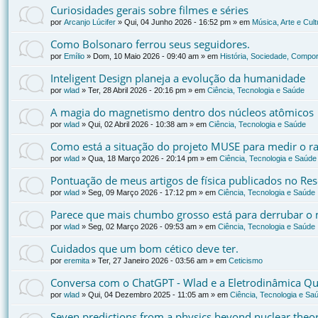
Curiosidades gerais sobre filmes e séries
por
Arcanjo Lúcifer
»
Qui, 04 Junho 2026 - 16:52 pm
» em
Música, Arte e Cult
Como Bolsonaro ferrou seus seguidores.
por
Emílio
»
Dom, 10 Maio 2026 - 09:40 am
» em
História, Sociedade, Compor
Inteligent Design planeja a evolução da humanidade
por
wlad
»
Ter, 28 Abril 2026 - 20:16 pm
» em
Ciência, Tecnologia e Saúde
A magia do magnetismo dentro dos núcleos atômicos
por
wlad
»
Qui, 02 Abril 2026 - 10:38 am
» em
Ciência, Tecnologia e Saúde
Como está a situação do projeto MUSE para medir o ra
por
wlad
»
Qua, 18 Março 2026 - 20:14 pm
» em
Ciência, Tecnologia e Saúde
Pontuação de meus artigos de física publicados no Re
por
wlad
»
Seg, 09 Março 2026 - 17:12 pm
» em
Ciência, Tecnologia e Saúde
Parece que mais chumbo grosso está para derrubar o 
por
wlad
»
Seg, 02 Março 2026 - 09:53 am
» em
Ciência, Tecnologia e Saúde
Cuidados que um bom cético deve ter.
por
eremita
»
Ter, 27 Janeiro 2026 - 03:56 am
» em
Ceticismo
Conversa com o ChatGPT - Wlad e a Eletrodinâmica Qu
por
wlad
»
Qui, 04 Dezembro 2025 - 11:05 am
» em
Ciência, Tecnologia e Sa
Seven predictions from a physics beyond nuclear the