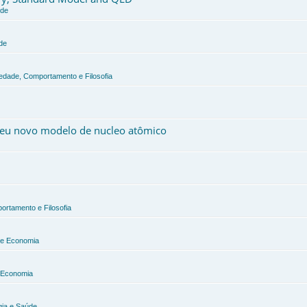
úde
de
iedade, Comportamento e Filosofia
 meu novo modelo de nucleo atômico
ortamento e Filosofia
a e Economia
e Economia
gia e Saúde