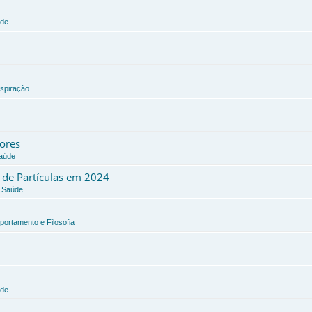
úde
nspiração
dores
Saúde
a de Partículas em 2024
e Saúde
portamento e Filosofia
úde