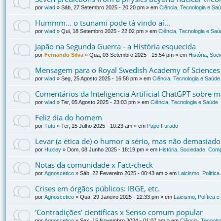
por
wlad
»
Sáb, 27 Setembro 2025 - 20:20 pm
» em
Ciência, Tecnologia e Sa
Hummm... o tsunami pode tá vindo aí...
por
wlad
»
Qui, 18 Setembro 2025 - 22:02 pm
» em
Ciência, Tecnologia e Saú
Japão na Segunda Guerra - a História esquecida
por
Fernando Silva
»
Qua, 03 Setembro 2025 - 15:54 pm
» em
História, Soc
Mensagem para o Royal Swedish Academy of Sciences
por
wlad
»
Seg, 25 Agosto 2025 - 16:58 pm
» em
Ciência, Tecnologia e Saúde
Comentários da Inteligencia Artificial ChatGPT sobre
por
wlad
»
Ter, 05 Agosto 2025 - 23:03 pm
» em
Ciência, Tecnologia e Saúde
Feliz dia do homem
por
Tutu
»
Ter, 15 Julho 2025 - 10:23 am
» em
Papo Furado
Levar (a ética de) o humor a sério, mas não demasiado
por
Huxley
»
Dom, 08 Junho 2025 - 18:19 pm
» em
História, Sociedade, Comp
Notas da comunidade x Fact-check
por
Agnoscetico
»
Sáb, 22 Fevereiro 2025 - 00:43 am
» em
Laicismo, Polític
Crises em órgãos públicos: IBGE, etc.
por
Agnoscetico
»
Qua, 29 Janeiro 2025 - 22:33 pm
» em
Laicismo, Política 
'Contradições' científicas x Senso comum popular
por
Agnoscetico
»
Sex, 15 Novembro 2024 - 01:07 am
» em
Ciência, Tecnolo