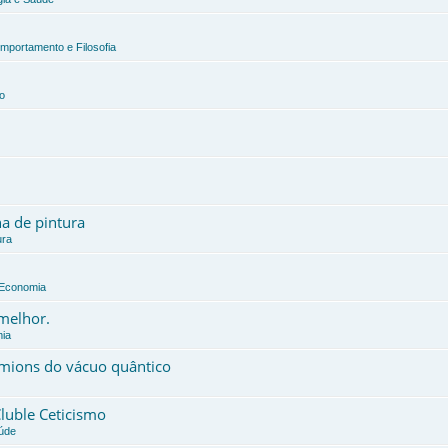
omportamento e Filosofia
o
a de pintura
ura
e Economia
 melhor.
mia
érmions do vácuo quântico
Cluble Ceticismo
aúde