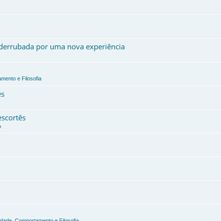
, derrubada por uma nova experiência
mento e Filosofia
ês
escortês
o
o
edade, Comportamento e Filosofia