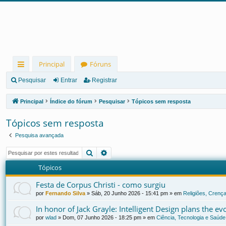
Principal
Fóruns
in
Pesquisar
Entrar
Registrar
ks
Principal
Índice do fórum
Pesquisar
Tópicos sem resposta
rá
Tópicos sem resposta
pi
Pesquisa avançada
d
Pesquisar
Pesquisa avançada
os
Tópicos
Festa de Corpus Christi - como surgiu
por
Fernando Silva
»
Sáb, 20 Junho 2026 - 15:41 pm
» em
Religiões, Crença
In honor of Jack Grayle: Intelligent Design plans the e
por
wlad
»
Dom, 07 Junho 2026 - 18:25 pm
» em
Ciência, Tecnologia e Saúde