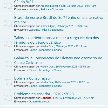
CPI do 8/01
Última mensagem por
Arcanjo Lúcifer
«
Sáb, 13 Maio 2023 - 04:57 am
Enviado em
Laicismo, Política e Economia
Brasil do norte e Brasil do Sul? Tenho uma alternativa
melhor.
Última mensagem por
nuker
«
Qua, 29 Março 2023 - 23:32 pm
Enviado em
Laicismo, Política e Economia
Talvez experiencia possa medir a carga elétrica dos
férmions do vácuo quântico
Última mensagem por
wlad
«
Dom, 05 Março 2023 - 22:12 pm
Enviado em
Ciência, Tecnologia e Saúde
Gabarito, a Conspiração do Silêncio não ocorre só no
Cluble Ceticismo
Última mensagem por
wlad
«
Dom, 19 Fevereiro 2023 - 08:55 am
Enviado em
Ciência, Tecnologia e Saúde
Bohr e a Conspiração
Última mensagem por
wlad
«
Sex, 10 Fevereiro 2023 - 18:20 pm
Enviado em
Ciência, Tecnologia e Saúde
Problema no servidor - 07/02/2023
Última mensagem por
Gabarito
«
Ter, 07 Fevereiro 2023 - 22:37 pm
Enviado em
Quadro de avisos