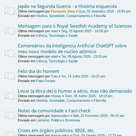
Japão na Segunda Guerra - a História esquecida
Última mensagem por
Fernando Silva
«
Qua, 03 Setembro 2025 - 15:54 pm
Enviado em
História, Sociedade, Comportamento e Filosofia
Mensagem para o Royal Swedish Academy of Sciences
Última mensagem por
wlad
«
Seg, 25 Agosto 2025 - 16:58 pm
Enviado em
Ciência, Tecnologia e Saúde
Comentários da Inteligencia Artificial ChatGPT sobre
meu novo modelo de nucleo atômico
Última mensagem por
wlad
«
Ter, 05 Agosto 2025 - 23:03 pm
Enviado em
Ciência, Tecnologia e Saúde
Feliz dia do homem
Última mensagem por
Tutu
«
Ter, 15 Julho 2025 - 10:23 am
Enviado em
Papo Furado
Levar (a ética de) o humor a sério, mas não demasiado
Última mensagem por
Huxley
«
Dom, 08 Junho 2025 - 18:19 pm
Enviado em
História, Sociedade, Comportamento e Filosofia
Notas da comunidade x Fact-check
Última mensagem por
Agnoscetico
«
Sáb, 22 Fevereiro 2025 - 00:43 am
Enviado em
Laicismo, Política e Economia
Crises em órgãos públicos: IBGE, etc.
Última mensagem por
Agnoscetico
«
Qua, 29 Janeiro 2025 - 22:33 pm