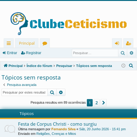
Principal
Pesqu
P
in
ór
nt
eg
Entrar
Registrar
ks
u
ra
ist
P
Principal
Índice do fórum
Pesquisar
Tópicos sem resposta
rá
ns
r
ra
e
Tópicos sem resposta
s
pi
r
Pesquisa avançada
q
d
Pesquisar
Pesquisa avançada
u
os
i
2
1
Próximo
Pesquisa resultou em 89 ocorrências
s
Tópicos
a
r
Festa de Corpus Christi - como surgiu
Última mensagem por
Fernando Silva
«
Sáb, 20 Junho 2026 - 15:41 pm
Enviado em
Religiões, Crenças e Mitos