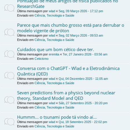
Pontuação de meus artigos de física publicados no
ResearchGate
Última mensagem por
wlad
«
Seg, 09 Março 2026 - 17:12 pm
Enviado em
Ciência, Tecnologia e Saúde
Parece que mais chumbo grosso está para derrubar o
modelo vigente de próton
Última mensagem por
wlad
«
Seg, 02 Março 2026 - 09:53 am
Enviado em
Ciência, Tecnologia e Saúde
Cuidados que um bom cético deve ter.
Última mensagem por
eremita
«
Ter, 27 Janeiro 2026 - 03:56 am
Enviado em
Ceticismo
Conversa com o ChatGPT - Wlad e a Eletrodinâmica
Quântica (QED)
Última mensagem por
wlad
«
Qui, 04 Dezembro 2025 - 11:05 am
Enviado em
Ciência, Tecnologia e Saúde
Seven predictions from a physics beyond nuclear
theory, Standard Model and QED
Última mensagem por
wlad
«
Sáb, 27 Setembro 2025 - 20:20 pm
Enviado em
Ciência, Tecnologia e Saúde
Hummm... o tsunami pode tá vindo aí...
Última mensagem por
wlad
«
Qui, 18 Setembro 2025 - 22:02 pm
Enviado em
Ciência, Tecnologia e Saúde