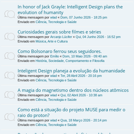
In honor of Jack Grayle: Intelligent Design plans the
evolution of humanity
Última mensagem por
wlad
«
Dom, 07 Junho 2026 - 18:25 pm
Enviado em
Ciência, Tecnologia e Saúde
Curiosidades gerais sobre filmes e séries
Última mensagem por
Arcanjo Lúcifer
«
Qui, 04 Junho 2026 - 16:52 pm
Enviado em
Música, Arte e Cultura
Como Bolsonaro ferrou seus seguidores.
Última mensagem por
Emílio
«
Dom, 10 Maio 2026 - 09:40 am
Enviado em
História, Sociedade, Comportamento e Filosofia
Inteligent Design planeja a evolução da humanidade
Última mensagem por
wlad
«
Ter, 28 Abril 2026 - 20:16 pm
Enviado em
Ciência, Tecnologia e Saúde
A magia do magnetismo dentro dos núcleos atômicos
Última mensagem por
wlad
«
Qui, 02 Abril 2026 - 10:38 am
Enviado em
Ciência, Tecnologia e Saúde
Como está a situação do projeto MUSE para medir o
raio do proton?
Última mensagem por
wlad
«
Qua, 18 Março 2026 - 20:14 pm
Enviado em
Ciência, Tecnologia e Saúde