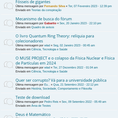
Fósseis de gigantes
Última mensagem por
Fernando Silva
«
Ter, 07 Fevereiro 2023 - 12:39 pm
Enviado em
Teorias da conspiração
Mecanismo de busca do fórum
Última mensagem por
Gabarito
«
Sex, 20 Janeiro 2023 - 22:10 pm
Enviado em
Quadro de avisos
O livro Quantum Ring Theory: relíquia para
colecionadores
Última mensagem por
wlad
«
Seg, 02 Janeiro 2023 - 00:45 am
Enviado em
Ciência, Tecnologia e Saúde
O MUSE PROJECT e o colapso da Física Nuclear e Física
de Partículas em 2024
Última mensagem por
wlad
«
Ter, 27 Dezembro 2022 - 01:04 am
Enviado em
Ciência, Tecnologia e Saúde
Quer ser corrupto? Vá para a universidade pública
Última mensagem por
Eu...
«
Qua, 21 Setembro 2022 - 22:12 pm
Enviado em
História, Sociedade, Comportamento e Filosofia
Teste de download
Última mensagem por
Pedro Reis
«
Sex, 09 Setembro 2022 - 05:49 am
Enviado em
Área de Testes
Deus é Matemático