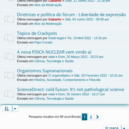
Última mensagem por
Gabarito
«
Dom, 12 Junho 2022 - 22:18 pm
Enviado em
Atos da Moderação
Diretrizes e política do fórum - Liberdade de expressão
Última mensagem por
Gabarito
«
Sáb, 04 Junho 2022 - 09:58 am
Enviado em
Atos da Moderação
Tópico de Crackpots
Última mensagem por
Doido legal
«
Ter, 19 Abril 2022 - 14:33 pm
Enviado em
Papo Furado
A nova FISICA NUCLEAR vem vindo aí
Última mensagem por
wlad
«
Dom, 20 Março 2022 - 20:23 pm
Enviado em
Ciência, Tecnologia e Saúde
Organismos Supranacionais
Última mensagem por
O organoléptico
«
Sáb, 26 Fevereiro 2022 - 10:16 am
Enviado em
História, Sociedade, Comportamento e Filosofia
ScienceDirect: cold fusion: It’s not pathological science
Última mensagem por
wlad
«
Dom, 30 Janeiro 2022 - 16:17 pm
Enviado em
Ciência, Tecnologia e Saúde
2
1
Próximo
Pesquisa resultou em 89 ocorrências
Ir para