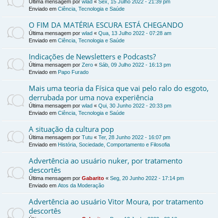
Última mensagem por
wlad
«
Sex, 15 Julho 2022 - 21:39 pm
Enviado em
Ciência, Tecnologia e Saúde
O FIM DA MATÉRIA ESCURA ESTÁ CHEGANDO
Última mensagem por
wlad
«
Qua, 13 Julho 2022 - 07:28 am
Enviado em
Ciência, Tecnologia e Saúde
Indicações de Newsletters e Podcasts?
Última mensagem por
Zero
«
Sáb, 09 Julho 2022 - 16:13 pm
Enviado em
Papo Furado
Mais uma teoria da Física que vai pelo ralo do esgoto,
derrubada por uma nova experiência
Última mensagem por
wlad
«
Qui, 30 Junho 2022 - 20:33 pm
Enviado em
Ciência, Tecnologia e Saúde
A situação da cultura pop
Última mensagem por
Tutu
«
Ter, 28 Junho 2022 - 16:07 pm
Enviado em
História, Sociedade, Comportamento e Filosofia
Advertência ao usuário nuker, por tratamento
descortês
Última mensagem por
Gabarito
«
Seg, 20 Junho 2022 - 17:14 pm
Enviado em
Atos da Moderação
Advertência ao usuário Vitor Moura, por tratamento
descortês