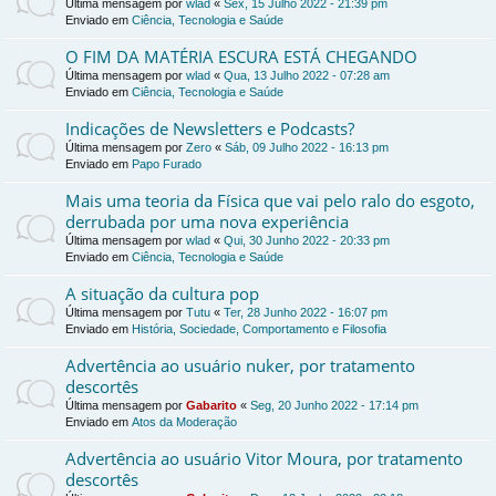
Última mensagem por
wlad
«
Sex, 15 Julho 2022 - 21:39 pm
Enviado em
Ciência, Tecnologia e Saúde
O FIM DA MATÉRIA ESCURA ESTÁ CHEGANDO
Última mensagem por
wlad
«
Qua, 13 Julho 2022 - 07:28 am
Enviado em
Ciência, Tecnologia e Saúde
Indicações de Newsletters e Podcasts?
Última mensagem por
Zero
«
Sáb, 09 Julho 2022 - 16:13 pm
Enviado em
Papo Furado
Mais uma teoria da Física que vai pelo ralo do esgoto,
derrubada por uma nova experiência
Última mensagem por
wlad
«
Qui, 30 Junho 2022 - 20:33 pm
Enviado em
Ciência, Tecnologia e Saúde
A situação da cultura pop
Última mensagem por
Tutu
«
Ter, 28 Junho 2022 - 16:07 pm
Enviado em
História, Sociedade, Comportamento e Filosofia
Advertência ao usuário nuker, por tratamento
descortês
Última mensagem por
Gabarito
«
Seg, 20 Junho 2022 - 17:14 pm
Enviado em
Atos da Moderação
Advertência ao usuário Vitor Moura, por tratamento
descortês