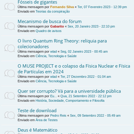
Fósseis de gigantes
Última mensagem por
Fernando Silva
«
Ter, 07 Fevereiro 2023 - 12:39 pm
Enviado em
Teorias da conspiração
Mecanismo de busca do fórum
Última mensagem por
Gabarito
«
Sex, 20 Janeiro 2023 - 22:10 pm
Enviado em
Quadro de avisos
O livro Quantum Ring Theory: relíquia para
colecionadores
Última mensagem por
wlad
«
Seg, 02 Janeiro 2023 - 00:45 am
Enviado em
Ciência, Tecnologia e Saúde
O MUSE PROJECT e o colapso da Física Nuclear e Física
de Partículas em 2024
Última mensagem por
wlad
«
Ter, 27 Dezembro 2022 - 01:04 am
Enviado em
Ciência, Tecnologia e Saúde
Quer ser corrupto? Vá para a universidade pública
Última mensagem por
Eu...
«
Qua, 21 Setembro 2022 - 22:12 pm
Enviado em
História, Sociedade, Comportamento e Filosofia
Teste de download
Última mensagem por
Pedro Reis
«
Sex, 09 Setembro 2022 - 05:49 am
Enviado em
Área de Testes
Deus é Matemático