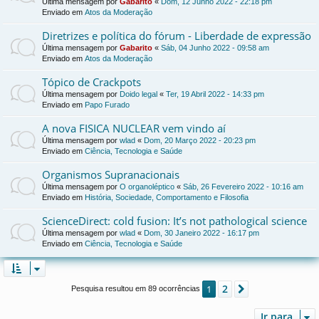
Última mensagem por
Gabarito
«
Dom, 12 Junho 2022 - 22:18 pm
Enviado em
Atos da Moderação
Diretrizes e política do fórum - Liberdade de expressão
Última mensagem por
Gabarito
«
Sáb, 04 Junho 2022 - 09:58 am
Enviado em
Atos da Moderação
Tópico de Crackpots
Última mensagem por
Doido legal
«
Ter, 19 Abril 2022 - 14:33 pm
Enviado em
Papo Furado
A nova FISICA NUCLEAR vem vindo aí
Última mensagem por
wlad
«
Dom, 20 Março 2022 - 20:23 pm
Enviado em
Ciência, Tecnologia e Saúde
Organismos Supranacionais
Última mensagem por
O organoléptico
«
Sáb, 26 Fevereiro 2022 - 10:16 am
Enviado em
História, Sociedade, Comportamento e Filosofia
ScienceDirect: cold fusion: It’s not pathological science
Última mensagem por
wlad
«
Dom, 30 Janeiro 2022 - 16:17 pm
Enviado em
Ciência, Tecnologia e Saúde
2
1
Próximo
Pesquisa resultou em 89 ocorrências
Ir para