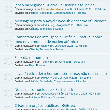
Japão na Segunda Guerra - a História esquecida
Última mensagem por
Fernando Silva
«
Qua, 03 Setembro 2025 - 15:54 pm
Enviado em
História, Sociedade, Comportamento e Filosofia
Mensagem para o Royal Swedish Academy of Sciences
Última mensagem por
wlad
«
Seg, 25 Agosto 2025 - 16:58 pm
Enviado em
Ciência, Tecnologia e Saúde
Comentários da Inteligencia Artificial ChatGPT sobre
meu novo modelo de nucleo atômico
Última mensagem por
wlad
«
Ter, 05 Agosto 2025 - 23:03 pm
Enviado em
Ciência, Tecnologia e Saúde
Feliz dia do homem
Última mensagem por
Tutu
«
Ter, 15 Julho 2025 - 10:23 am
Enviado em
Papo Furado
Levar (a ética de) o humor a sério, mas não demasiado
Última mensagem por
Huxley
«
Dom, 08 Junho 2025 - 18:19 pm
Enviado em
História, Sociedade, Comportamento e Filosofia
Notas da comunidade x Fact-check
Última mensagem por
Agnoscetico
«
Sáb, 22 Fevereiro 2025 - 00:43 am
Enviado em
Laicismo, Política e Economia
Crises em órgãos públicos: IBGE, etc.
Última mensagem por
Agnoscetico
«
Qua, 29 Janeiro 2025 - 22:33 pm