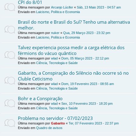
CPI do 8/01
Última mensagem por
Arcanjo Lúcifer
«
Sáb, 13 Maio 2023 - 04:57 am
Enviado em
Laicismo, Política e Economia
Brasil do norte e Brasil do Sul? Tenho uma alternativa
melhor.
Última mensagem por
nuker
«
Qua, 29 Março 2023 - 23:32 pm
Enviado em
Laicismo, Política e Economia
Talvez experiencia possa medir a carga elétrica dos
férmions do vácuo quântico
Última mensagem por
wlad
«
Dom, 05 Março 2023 - 22:12 pm
Enviado em
Ciência, Tecnologia e Saúde
Gabarito, a Conspiração do Silêncio não ocorre só no
Cluble Ceticismo
Última mensagem por
wlad
«
Dom, 19 Fevereiro 2023 - 08:55 am
Enviado em
Ciência, Tecnologia e Saúde
Bohr e a Conspiração
Última mensagem por
wlad
«
Sex, 10 Fevereiro 2023 - 18:20 pm
Enviado em
Ciência, Tecnologia e Saúde
Problema no servidor - 07/02/2023
Última mensagem por
Gabarito
«
Ter, 07 Fevereiro 2023 - 22:37 pm
Enviado em
Quadro de avisos