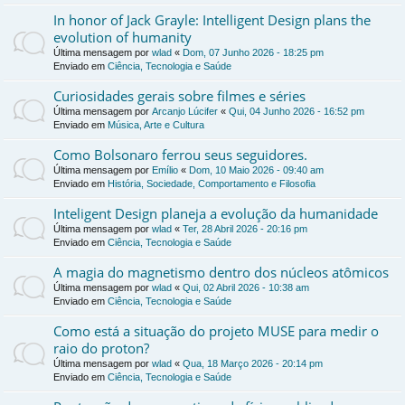
In honor of Jack Grayle: Intelligent Design plans the
evolution of humanity
Última mensagem por
wlad
«
Dom, 07 Junho 2026 - 18:25 pm
Enviado em
Ciência, Tecnologia e Saúde
Curiosidades gerais sobre filmes e séries
Última mensagem por
Arcanjo Lúcifer
«
Qui, 04 Junho 2026 - 16:52 pm
Enviado em
Música, Arte e Cultura
Como Bolsonaro ferrou seus seguidores.
Última mensagem por
Emílio
«
Dom, 10 Maio 2026 - 09:40 am
Enviado em
História, Sociedade, Comportamento e Filosofia
Inteligent Design planeja a evolução da humanidade
Última mensagem por
wlad
«
Ter, 28 Abril 2026 - 20:16 pm
Enviado em
Ciência, Tecnologia e Saúde
A magia do magnetismo dentro dos núcleos atômicos
Última mensagem por
wlad
«
Qui, 02 Abril 2026 - 10:38 am
Enviado em
Ciência, Tecnologia e Saúde
Como está a situação do projeto MUSE para medir o
raio do proton?
Última mensagem por
wlad
«
Qua, 18 Março 2026 - 20:14 pm
Enviado em
Ciência, Tecnologia e Saúde