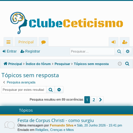
Principal
Pesqu
P
in
ór
nt
eg
Entrar
Registrar
ks
u
ra
ist
P
Principal
Índice do fórum
Pesquisar
Tópicos sem resposta
rá
ns
r
ra
e
Tópicos sem resposta
s
pi
r
Pesquisa avançada
q
d
Pesquisar
Pesquisa avançada
u
os
i
2
1
Próximo
Pesquisa resultou em 89 ocorrências
s
Tópicos
a
r
Festa de Corpus Christi - como surgiu
Última mensagem por
Fernando Silva
«
Sáb, 20 Junho 2026 - 15:41 pm
Enviado em
Religiões, Crenças e Mitos