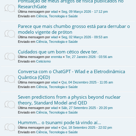
Pontuação de meus artigos de física publicados no
ResearchGate
Última mensagem por
wlad
«
Seg, 09 Março 2026 - 17:12 pm
Enviado em
Ciência, Tecnologia e Saúde
Parece que mais chumbo grosso está para derrubar o
modelo vigente de próton
Última mensagem por
wlad
«
Seg, 02 Março 2026 - 09:53 am
Enviado em
Ciência, Tecnologia e Saúde
Cuidados que um bom cético deve ter.
Última mensagem por
eremita
«
Ter, 27 Janeiro 2026 - 03:56 am
Enviado em
Ceticismo
Conversa com o ChatGPT - Wlad e a Eletrodinâmica
Quântica (QED)
Última mensagem por
wlad
«
Qui, 04 Dezembro 2025 - 11:05 am
Enviado em
Ciência, Tecnologia e Saúde
Seven predictions from a physics beyond nuclear
theory, Standard Model and QED
Última mensagem por
wlad
«
Sáb, 27 Setembro 2025 - 20:20 pm
Enviado em
Ciência, Tecnologia e Saúde
Hummm... o tsunami pode tá vindo aí...
Última mensagem por
wlad
«
Qui, 18 Setembro 2025 - 22:02 pm
Enviado em
Ciência, Tecnologia e Saúde