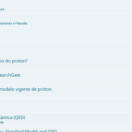
ura
tamento e Filosofia
io do proton?
searchGate
modelo vigente de próton
ântica (QED)
úde
ory, Standard Model and QED