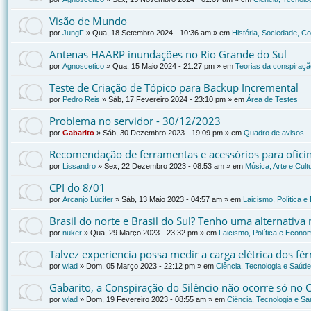
Visão de Mundo
por
JungF
»
Qua, 18 Setembro 2024 - 10:36 am
» em
História, Sociedade, C
Antenas HAARP inundações no Rio Grande do Sul
por
Agnoscetico
»
Qua, 15 Maio 2024 - 21:27 pm
» em
Teorias da conspiraçã
Teste de Criação de Tópico para Backup Incremental
por
Pedro Reis
»
Sáb, 17 Fevereiro 2024 - 23:10 pm
» em
Área de Testes
Problema no servidor - 30/12/2023
por
Gabarito
»
Sáb, 30 Dezembro 2023 - 19:09 pm
» em
Quadro de avisos
Recomendação de ferramentas e acessórios para oficin
por
Lissandro
»
Sex, 22 Dezembro 2023 - 08:53 am
» em
Música, Arte e Cult
CPI do 8/01
por
Arcanjo Lúcifer
»
Sáb, 13 Maio 2023 - 04:57 am
» em
Laicismo, Política 
Brasil do norte e Brasil do Sul? Tenho uma alternativa
por
nuker
»
Qua, 29 Março 2023 - 23:32 pm
» em
Laicismo, Política e Econo
Talvez experiencia possa medir a carga elétrica dos f
por
wlad
»
Dom, 05 Março 2023 - 22:12 pm
» em
Ciência, Tecnologia e Saúde
Gabarito, a Conspiração do Silêncio não ocorre só no 
por
wlad
»
Dom, 19 Fevereiro 2023 - 08:55 am
» em
Ciência, Tecnologia e S