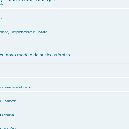
úde
de
iedade, Comportamento e Filosofia
 meu novo modelo de nucleo atômico
ortamento e Filosofia
a e Economia
e Economia
gia e Saúde