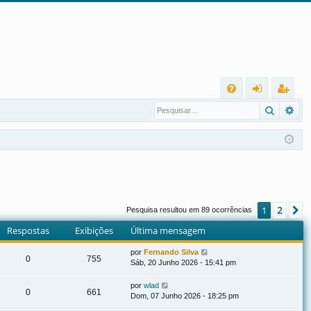
L
Pesqui
Pes
FA
nt
eg
Q
ra
ist
r
ra
r
2
1
P
Pesquisa resultou em 89 ocorrências
Respostas
Exibições
Última mensagem
por
Fernando Silva
0
755
Sáb, 20 Junho 2026 - 15:41 pm
por
wlad
0
661
Dom, 07 Junho 2026 - 18:25 pm