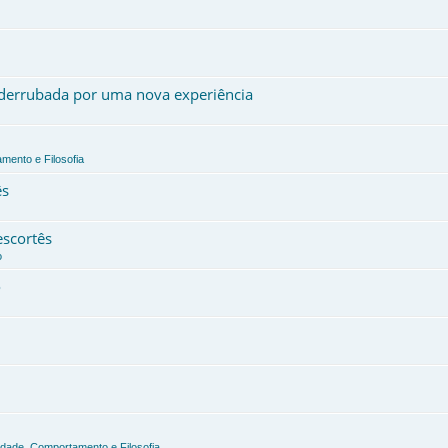
, derrubada por uma nova experiência
mento e Filosofia
ês
escortês
o
o
edade, Comportamento e Filosofia