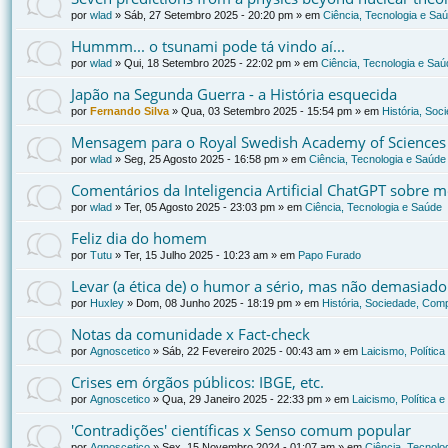
por
wlad
»
Sáb, 27 Setembro 2025 - 20:20 pm
» em
Ciência, Tecnologia e Sa
Hummm... o tsunami pode tá vindo aí...
por
wlad
»
Qui, 18 Setembro 2025 - 22:02 pm
» em
Ciência, Tecnologia e Saú
Japão na Segunda Guerra - a História esquecida
por
Fernando Silva
»
Qua, 03 Setembro 2025 - 15:54 pm
» em
História, Soc
Mensagem para o Royal Swedish Academy of Sciences
por
wlad
»
Seg, 25 Agosto 2025 - 16:58 pm
» em
Ciência, Tecnologia e Saúde
Comentários da Inteligencia Artificial ChatGPT sobre
por
wlad
»
Ter, 05 Agosto 2025 - 23:03 pm
» em
Ciência, Tecnologia e Saúde
Feliz dia do homem
por
Tutu
»
Ter, 15 Julho 2025 - 10:23 am
» em
Papo Furado
Levar (a ética de) o humor a sério, mas não demasiado
por
Huxley
»
Dom, 08 Junho 2025 - 18:19 pm
» em
História, Sociedade, Comp
Notas da comunidade x Fact-check
por
Agnoscetico
»
Sáb, 22 Fevereiro 2025 - 00:43 am
» em
Laicismo, Polític
Crises em órgãos públicos: IBGE, etc.
por
Agnoscetico
»
Qua, 29 Janeiro 2025 - 22:33 pm
» em
Laicismo, Política 
'Contradições' científicas x Senso comum popular
por
Agnoscetico
»
Sex, 15 Novembro 2024 - 01:07 am
» em
Ciência, Tecnolo