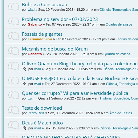
Bohr e a Conspiração
por
wlad
»
Sex, 10 Fevereiro 2023 - 18:20 pm
» em
Ciência, Tecnologia e Sa
Problema no servidor - 07/02/2023
por
Gabarito
»
Ter, 07 Fevereiro 2023 - 22:37 pm
» em
Quadro de avisos
Fósseis de gigantes
por
Fernando Silva
»
Ter, 07 Fevereiro 2023 - 12:39 pm
» em
Teorias da co
Mecanismo de busca do fórum
por
Gabarito
»
Sex, 20 Janeiro 2023 - 22:10 pm
» em
Quadro de avisos
O livro Quantum Ring Theory: relíquia para coleciona
por
wlad
»
Seg, 02 Janeiro 2023 - 00:45 am
» em
Ciência, Tecnologia e 
O MUSE PROJECT e o colapso da Física Nuclear e Físic
por
wlad
»
Ter, 27 Dezembro 2022 - 01:04 am
» em
Ciência, Tecnologia 
Quer ser corrupto? Vá para a universidade pública
por
Eu...
»
Qua, 21 Setembro 2022 - 22:12 pm
» em
História, Sociedade, Com
Teste de download
por
Pedro Reis
»
Sex, 09 Setembro 2022 - 05:49 am
» em
Área de Testes
Deus é Matemático
por
wlad
»
Sex, 15 Julho 2022 - 21:39 pm
» em
Ciência, Tecnologia e Sa
O FIM DA MATÉRIA ESCURA ESTÁ CHEGANDO