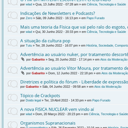
por
wlad
»
Qua, 13 Julho 2022 - 07:28 am
» em
Ciência, Tecnologia e Saúde
Indicações de Newsletters e Podcasts?
por
Zero
»
Sáb, 09 Julho 2022 - 16:13 pm
» em
Papo Furado
Mais uma teoria da Física que vai pelo ralo do esgoto
por
wlad
»
Qui, 30 Junho 2022 - 20:33 pm
» em
Ciência, Tecnologia e Saúde
A situação da cultura pop
por
Tutu
»
Ter, 28 Junho 2022 - 16:07 pm
» em
História, Sociedade, Comporta
Advertência ao usuário nuker, por tratamento descort
por
Gabarito
»
Seg, 20 Junho 2022 - 17:14 pm
» em
Atos da Moderação
Advertência ao usuário Vitor Moura, por tratamento d
por
Gabarito
»
Dom, 12 Junho 2022 - 22:18 pm
» em
Atos da Moderaçã
Diretrizes e política do fórum - Liberdade de expressã
por
Gabarito
»
Sáb, 04 Junho 2022 - 09:58 am
» em
Atos da Moderação
Tópico de Crackpots
por
Doido legal
»
Ter, 19 Abril 2022 - 14:33 pm
» em
Papo Furado
A nova FISICA NUCLEAR vem vindo aí
por
wlad
»
Dom, 20 Março 2022 - 20:23 pm
» em
Ciência, Tecnologia e Saúde
Organismos Supranacionais
por
O organoléptico
»
Sáb, 26 Fevereiro 2022 - 10:16 am
» em
História, Soci