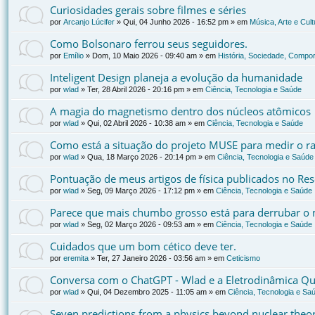
Curiosidades gerais sobre filmes e séries
por
Arcanjo Lúcifer
»
Qui, 04 Junho 2026 - 16:52 pm
» em
Música, Arte e Cult
Como Bolsonaro ferrou seus seguidores.
por
Emílio
»
Dom, 10 Maio 2026 - 09:40 am
» em
História, Sociedade, Compor
Inteligent Design planeja a evolução da humanidade
por
wlad
»
Ter, 28 Abril 2026 - 20:16 pm
» em
Ciência, Tecnologia e Saúde
A magia do magnetismo dentro dos núcleos atômicos
por
wlad
»
Qui, 02 Abril 2026 - 10:38 am
» em
Ciência, Tecnologia e Saúde
Como está a situação do projeto MUSE para medir o ra
por
wlad
»
Qua, 18 Março 2026 - 20:14 pm
» em
Ciência, Tecnologia e Saúde
Pontuação de meus artigos de física publicados no Re
por
wlad
»
Seg, 09 Março 2026 - 17:12 pm
» em
Ciência, Tecnologia e Saúde
Parece que mais chumbo grosso está para derrubar o 
por
wlad
»
Seg, 02 Março 2026 - 09:53 am
» em
Ciência, Tecnologia e Saúde
Cuidados que um bom cético deve ter.
por
eremita
»
Ter, 27 Janeiro 2026 - 03:56 am
» em
Ceticismo
Conversa com o ChatGPT - Wlad e a Eletrodinâmica Qu
por
wlad
»
Qui, 04 Dezembro 2025 - 11:05 am
» em
Ciência, Tecnologia e Sa
Seven predictions from a physics beyond nuclear the