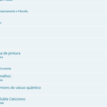
omportamento e Filosofia
o
a de pintura
ura
e Economia
 melhor.
mia
érmions do vácuo quântico
Cluble Ceticismo
aúde