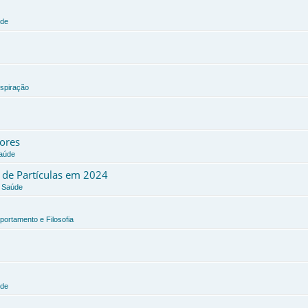
úde
nspiração
dores
Saúde
a de Partículas em 2024
e Saúde
portamento e Filosofia
úde