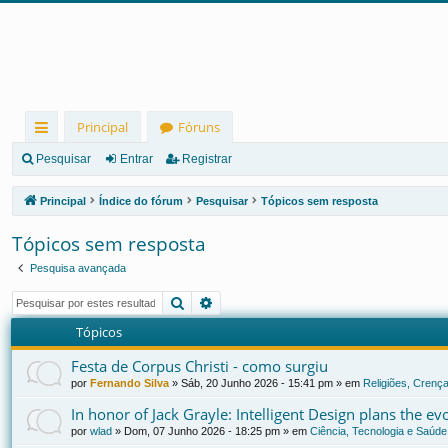
Principal
Fóruns
in
Pesquisar
Entrar
Registrar
ks
Principal
Índice do fórum
Pesquisar
Tópicos sem resposta
rá
Tópicos sem resposta
pi
Pesquisa avançada
d
Pesquisar
Pesquisa avançada
os
Tópicos
Festa de Corpus Christi - como surgiu
por
Fernando Silva
»
Sáb, 20 Junho 2026 - 15:41 pm
» em
Religiões, Crença
In honor of Jack Grayle: Intelligent Design plans the e
por
wlad
»
Dom, 07 Junho 2026 - 18:25 pm
» em
Ciência, Tecnologia e Saúde