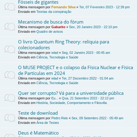
Fósseis de gigantes
Última mensagem por
Fernando Silva
«
Ter, 07 Fevereiro 2023 - 12:39 pm
Enviado em
Teorias da conspiração
Mecanismo de busca do fórum
Última mensagem por
Gabarito
«
Sex, 20 Janeiro 2023 - 22:10 pm
Enviado em
Quadro de avisos
O livro Quantum Ring Theory: relíquia para
colecionadores
Última mensagem por
wlad
«
Seg, 02 Janeiro 2023 - 00:45 am
Enviado em
Ciência, Tecnologia e Saúde
O MUSE PROJECT e o colapso da Física Nuclear e Física
de Partículas em 2024
Última mensagem por
wlad
«
Ter, 27 Dezembro 2022 - 01:04 am
Enviado em
Ciência, Tecnologia e Saúde
Quer ser corrupto? Vá para a universidade pública
Última mensagem por
Eu...
«
Qua, 21 Setembro 2022 - 22:12 pm
Enviado em
História, Sociedade, Comportamento e Filosofia
Teste de download
Última mensagem por
Pedro Reis
«
Sex, 09 Setembro 2022 - 05:49 am
Enviado em
Área de Testes
Deus é Matemático