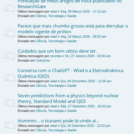
Pontuação de meus artigos de física publicados no
ResearchGate
Última mensagem por
wlad
«
Seg, 09 Março 2026 - 17:12 pm
Enviado em
Ciência, Tecnologia e Saúde
Parece que mais chumbo grosso está para derrubar o
modelo vigente de próton
Última mensagem por
wlad
«
Seg, 02 Março 2026 - 09:53 am
Enviado em
Ciência, Tecnologia e Saúde
Cuidados que um bom cético deve ter.
Última mensagem por
eremita
«
Ter, 27 Janeiro 2026 - 03:56 am
Enviado em
Ceticismo
Conversa com o ChatGPT - Wlad e a Eletrodinâmica
Quântica (QED)
Última mensagem por
wlad
«
Qui, 04 Dezembro 2025 - 11:05 am
Enviado em
Ciência, Tecnologia e Saúde
Seven predictions from a physics beyond nuclear
theory, Standard Model and QED
Última mensagem por
wlad
«
Sáb, 27 Setembro 2025 - 20:20 pm
Enviado em
Ciência, Tecnologia e Saúde
Hummm... o tsunami pode tá vindo aí...
Última mensagem por
wlad
«
Qui, 18 Setembro 2025 - 22:02 pm
Enviado em
Ciência, Tecnologia e Saúde