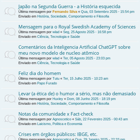
Japão na Segunda Guerra - a História esquecida
Última mensagem por
Fernando Silva
«
Qua, 03 Setembro 2025 - 15:54 pm
Enviado em
História, Sociedade, Comportamento e Filosofia
Mensagem para o Royal Swedish Academy of Sciences
Última mensagem por
wlad
«
Seg, 25 Agosto 2025 - 16:58 pm
Enviado em
Ciência, Tecnologia e Saúde
Comentários da Inteligencia Artificial ChatGPT sobre
meu novo modelo de nucleo atômico
Última mensagem por
wlad
«
Ter, 05 Agosto 2025 - 23:03 pm
Enviado em
Ciência, Tecnologia e Saúde
Feliz dia do homem
Última mensagem por
Tutu
«
Ter, 15 Julho 2025 - 10:23 am
Enviado em
Papo Furado
Levar (a ética de) o humor a sério, mas não demasiado
Última mensagem por
Huxley
«
Dom, 08 Junho 2025 - 18:19 pm
Enviado em
História, Sociedade, Comportamento e Filosofia
Notas da comunidade x Fact-check
Última mensagem por
Agnoscetico
«
Sáb, 22 Fevereiro 2025 - 00:43 am
Enviado em
Laicismo, Política e Economia
Crises em órgãos públicos: IBGE, etc.
Última mensagem por
Agnoscetico
«
Qua, 29 Janeiro 2025 - 22:33 pm