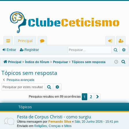
Principal
Pesqu
P
in
ór
nt
eg
Entrar
Registrar
ks
u
ra
ist
P
Principal
Índice do fórum
Pesquisar
Tópicos sem resposta
rá
ns
r
ra
e
Tópicos sem resposta
s
pi
r
Pesquisa avançada
q
d
Pesquisar
Pesquisa avançada
u
os
i
2
1
Próximo
Pesquisa resultou em 89 ocorrências
s
Tópicos
a
r
Festa de Corpus Christi - como surgiu
Última mensagem por
Fernando Silva
«
Sáb, 20 Junho 2026 - 15:41 pm
Enviado em
Religiões, Crenças e Mitos