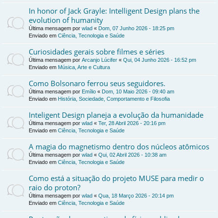
In honor of Jack Grayle: Intelligent Design plans the
evolution of humanity
Última mensagem por
wlad
«
Dom, 07 Junho 2026 - 18:25 pm
Enviado em
Ciência, Tecnologia e Saúde
Curiosidades gerais sobre filmes e séries
Última mensagem por
Arcanjo Lúcifer
«
Qui, 04 Junho 2026 - 16:52 pm
Enviado em
Música, Arte e Cultura
Como Bolsonaro ferrou seus seguidores.
Última mensagem por
Emílio
«
Dom, 10 Maio 2026 - 09:40 am
Enviado em
História, Sociedade, Comportamento e Filosofia
Inteligent Design planeja a evolução da humanidade
Última mensagem por
wlad
«
Ter, 28 Abril 2026 - 20:16 pm
Enviado em
Ciência, Tecnologia e Saúde
A magia do magnetismo dentro dos núcleos atômicos
Última mensagem por
wlad
«
Qui, 02 Abril 2026 - 10:38 am
Enviado em
Ciência, Tecnologia e Saúde
Como está a situação do projeto MUSE para medir o
raio do proton?
Última mensagem por
wlad
«
Qua, 18 Março 2026 - 20:14 pm
Enviado em
Ciência, Tecnologia e Saúde