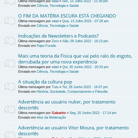
Última mensagem por
wlad
«
Sex, 15 Julho 2022 - 21:39 pm
Enviado em
Ciência, Tecnologia e Saúde
O FIM DA MATÉRIA ESCURA ESTÁ CHEGANDO
Última mensagem por
wlad
«
Qua, 13 Julho 2022 - 07:28 am
Enviado em
Ciência, Tecnologia e Saúde
Indicações de Newsletters e Podcasts?
Última mensagem por
Zero
«
Sáb, 09 Julho 2022 - 16:13 pm
Enviado em
Papo Furado
Mais uma teoria da Física que vai pelo ralo do esgoto,
derrubada por uma nova experiência
Última mensagem por
wlad
«
Qui, 30 Junho 2022 - 20:33 pm
Enviado em
Ciência, Tecnologia e Saúde
A situação da cultura pop
Última mensagem por
Tutu
«
Ter, 28 Junho 2022 - 16:07 pm
Enviado em
História, Sociedade, Comportamento e Filosofia
Advertência ao usuário nuker, por tratamento
descortês
Última mensagem por
Gabarito
«
Seg, 20 Junho 2022 - 17:14 pm
Enviado em
Atos da Moderação
Advertência ao usuário Vitor Moura, por tratamento
descortês