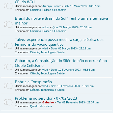
CPI do 8/01
Última mensagem por
Arcanjo Lúcifer
«
Sáb, 13 Maio 2023 - 04:57 am
Enviado em
Laicismo, Política e Economia
Brasil do norte e Brasil do Sul? Tenho uma alternativa
melhor.
Última mensagem por
nuker
«
Qua, 29 Março 2023 - 23:32 pm
Enviado em
Laicismo, Política e Economia
Talvez experiencia possa medir a carga elétrica dos
férmions do vácuo quântico
Última mensagem por
wlad
«
Dom, 05 Março 2023 - 22:12 pm
Enviado em
Ciência, Tecnologia e Saúde
Gabarito, a Conspiração do Silêncio não ocorre só no
Cluble Ceticismo
Última mensagem por
wlad
«
Dom, 19 Fevereiro 2023 - 08:55 am
Enviado em
Ciência, Tecnologia e Saúde
Bohr e a Conspiração
Última mensagem por
wlad
«
Sex, 10 Fevereiro 2023 - 18:20 pm
Enviado em
Ciência, Tecnologia e Saúde
Problema no servidor - 07/02/2023
Última mensagem por
Gabarito
«
Ter, 07 Fevereiro 2023 - 22:37 pm
Enviado em
Quadro de avisos