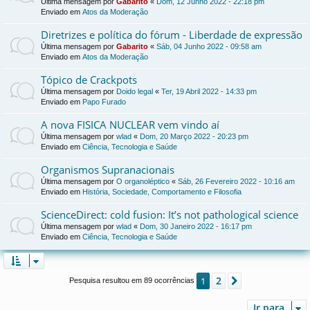
Última mensagem por
Gabarito
«
Dom, 12 Junho 2022 - 22:18 pm
Enviado em
Atos da Moderação
Diretrizes e política do fórum - Liberdade de expressão
Última mensagem por
Gabarito
«
Sáb, 04 Junho 2022 - 09:58 am
Enviado em
Atos da Moderação
Tópico de Crackpots
Última mensagem por
Doido legal
«
Ter, 19 Abril 2022 - 14:33 pm
Enviado em
Papo Furado
A nova FISICA NUCLEAR vem vindo aí
Última mensagem por
wlad
«
Dom, 20 Março 2022 - 20:23 pm
Enviado em
Ciência, Tecnologia e Saúde
Organismos Supranacionais
Última mensagem por
O organoléptico
«
Sáb, 26 Fevereiro 2022 - 10:16 am
Enviado em
História, Sociedade, Comportamento e Filosofia
ScienceDirect: cold fusion: It’s not pathological science
Última mensagem por
wlad
«
Dom, 30 Janeiro 2022 - 16:17 pm
Enviado em
Ciência, Tecnologia e Saúde
2
1
Próximo
Pesquisa resultou em 89 ocorrências
Ir para