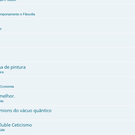
omportamento e Filosofia
o
a de pintura
ura
e Economia
 melhor.
mia
érmions do vácuo quântico
Cluble Ceticismo
aúde