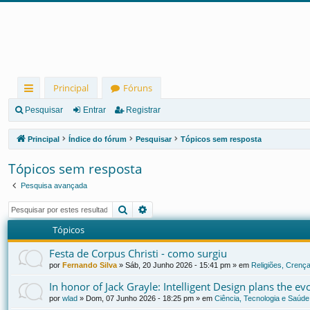
Principal
Fóruns
in
Pesquisar
Entrar
Registrar
ks
Principal
Índice do fórum
Pesquisar
Tópicos sem resposta
rá
Tópicos sem resposta
pi
Pesquisa avançada
d
Pesquisar
Pesquisa avançada
os
Tópicos
Festa de Corpus Christi - como surgiu
por
Fernando Silva
»
Sáb, 20 Junho 2026 - 15:41 pm
» em
Religiões, Crença
In honor of Jack Grayle: Intelligent Design plans the e
por
wlad
»
Dom, 07 Junho 2026 - 18:25 pm
» em
Ciência, Tecnologia e Saúde