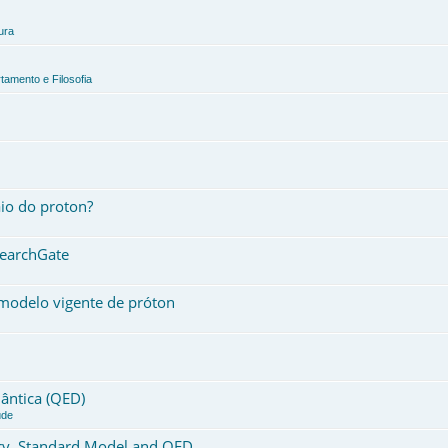
ura
tamento e Filosofia
io do proton?
searchGate
modelo vigente de próton
ântica (QED)
úde
ory, Standard Model and QED