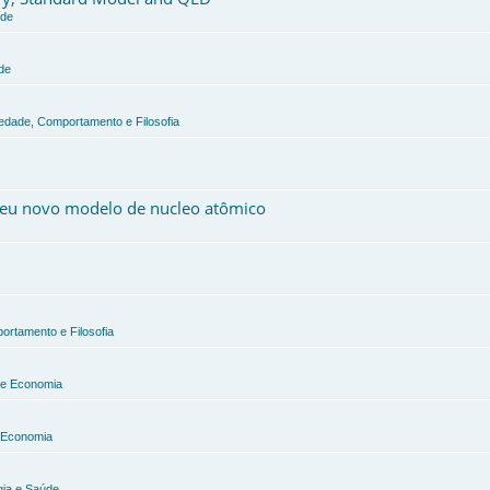
úde
de
iedade, Comportamento e Filosofia
 meu novo modelo de nucleo atômico
ortamento e Filosofia
a e Economia
e Economia
gia e Saúde