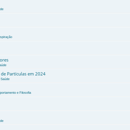
úde
nspiração
dores
Saúde
a de Partículas em 2024
e Saúde
portamento e Filosofia
úde