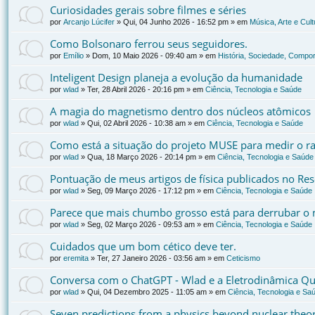
Curiosidades gerais sobre filmes e séries
por
Arcanjo Lúcifer
»
Qui, 04 Junho 2026 - 16:52 pm
» em
Música, Arte e Cult
Como Bolsonaro ferrou seus seguidores.
por
Emílio
»
Dom, 10 Maio 2026 - 09:40 am
» em
História, Sociedade, Compor
Inteligent Design planeja a evolução da humanidade
por
wlad
»
Ter, 28 Abril 2026 - 20:16 pm
» em
Ciência, Tecnologia e Saúde
A magia do magnetismo dentro dos núcleos atômicos
por
wlad
»
Qui, 02 Abril 2026 - 10:38 am
» em
Ciência, Tecnologia e Saúde
Como está a situação do projeto MUSE para medir o ra
por
wlad
»
Qua, 18 Março 2026 - 20:14 pm
» em
Ciência, Tecnologia e Saúde
Pontuação de meus artigos de física publicados no Re
por
wlad
»
Seg, 09 Março 2026 - 17:12 pm
» em
Ciência, Tecnologia e Saúde
Parece que mais chumbo grosso está para derrubar o 
por
wlad
»
Seg, 02 Março 2026 - 09:53 am
» em
Ciência, Tecnologia e Saúde
Cuidados que um bom cético deve ter.
por
eremita
»
Ter, 27 Janeiro 2026 - 03:56 am
» em
Ceticismo
Conversa com o ChatGPT - Wlad e a Eletrodinâmica Qu
por
wlad
»
Qui, 04 Dezembro 2025 - 11:05 am
» em
Ciência, Tecnologia e Sa
Seven predictions from a physics beyond nuclear the