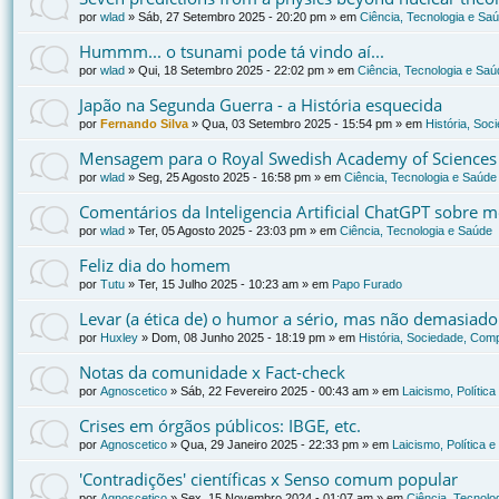
por
wlad
»
Sáb, 27 Setembro 2025 - 20:20 pm
» em
Ciência, Tecnologia e Sa
Hummm... o tsunami pode tá vindo aí...
por
wlad
»
Qui, 18 Setembro 2025 - 22:02 pm
» em
Ciência, Tecnologia e Saú
Japão na Segunda Guerra - a História esquecida
por
Fernando Silva
»
Qua, 03 Setembro 2025 - 15:54 pm
» em
História, Soc
Mensagem para o Royal Swedish Academy of Sciences
por
wlad
»
Seg, 25 Agosto 2025 - 16:58 pm
» em
Ciência, Tecnologia e Saúde
Comentários da Inteligencia Artificial ChatGPT sobre
por
wlad
»
Ter, 05 Agosto 2025 - 23:03 pm
» em
Ciência, Tecnologia e Saúde
Feliz dia do homem
por
Tutu
»
Ter, 15 Julho 2025 - 10:23 am
» em
Papo Furado
Levar (a ética de) o humor a sério, mas não demasiado
por
Huxley
»
Dom, 08 Junho 2025 - 18:19 pm
» em
História, Sociedade, Comp
Notas da comunidade x Fact-check
por
Agnoscetico
»
Sáb, 22 Fevereiro 2025 - 00:43 am
» em
Laicismo, Polític
Crises em órgãos públicos: IBGE, etc.
por
Agnoscetico
»
Qua, 29 Janeiro 2025 - 22:33 pm
» em
Laicismo, Política 
'Contradições' científicas x Senso comum popular
por
Agnoscetico
»
Sex, 15 Novembro 2024 - 01:07 am
» em
Ciência, Tecnolo