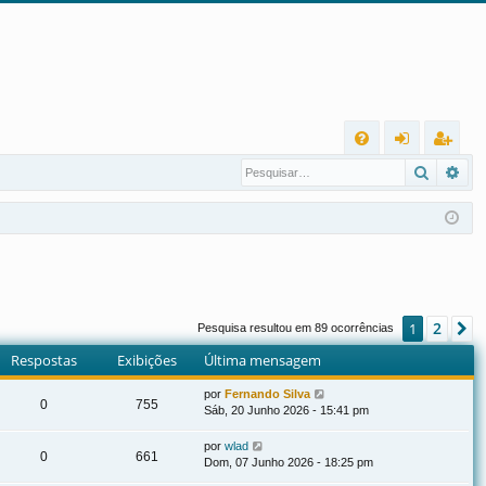
L
Pesqui
Pes
FA
nt
eg
Q
ra
ist
r
ra
r
2
1
P
Pesquisa resultou em 89 ocorrências
Respostas
Exibições
Última mensagem
por
Fernando Silva
0
755
Sáb, 20 Junho 2026 - 15:41 pm
por
wlad
0
661
Dom, 07 Junho 2026 - 18:25 pm