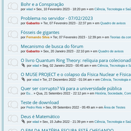
Bohr e a Conspiração
por
wlad
»
Sex, 10 Fevereiro 2023 - 18:20 pm
» em
Ciência, Tecnologia e Sa
Problema no servidor - 07/02/2023
por
Gabarito
»
Ter, 07 Fevereiro 2023 - 22:37 pm
» em
Quadro de avisos
Fósseis de gigantes
por
Fernando Silva
»
Ter, 07 Fevereiro 2023 - 12:39 pm
» em
Teorias da co
Mecanismo de busca do fórum
por
Gabarito
»
Sex, 20 Janeiro 2023 - 22:10 pm
» em
Quadro de avisos
O livro Quantum Ring Theory: relíquia para coleciona
por
wlad
»
Seg, 02 Janeiro 2023 - 00:45 am
» em
Ciência, Tecnologia e 
O MUSE PROJECT e o colapso da Física Nuclear e Físic
por
wlad
»
Ter, 27 Dezembro 2022 - 01:04 am
» em
Ciência, Tecnologia 
Quer ser corrupto? Vá para a universidade pública
por
Eu...
»
Qua, 21 Setembro 2022 - 22:12 pm
» em
História, Sociedade, Com
Teste de download
por
Pedro Reis
»
Sex, 09 Setembro 2022 - 05:49 am
» em
Área de Testes
Deus é Matemático
por
wlad
»
Sex, 15 Julho 2022 - 21:39 pm
» em
Ciência, Tecnologia e Sa
O FIM DA MATÉRIA ESCURA ESTÁ CHEGANDO