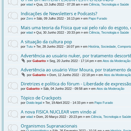
por
wlad
»
Qua, 13 Julho 2022 - 07:28 am
» em
Ciência, Tecnologia e Saúde
Indicações de Newsletters e Podcasts?
por
Zero
»
Sáb, 09 Julho 2022 - 16:13 pm
» em
Papo Furado
Mais uma teoria da Física que vai pelo ralo do esgoto
por
wlad
»
Qui, 30 Junho 2022 - 20:33 pm
» em
Ciência, Tecnologia e Saúde
A situação da cultura pop
por
Tutu
»
Ter, 28 Junho 2022 - 16:07 pm
» em
História, Sociedade, Comporta
Advertência ao usuário nuker, por tratamento descort
por
Gabarito
»
Seg, 20 Junho 2022 - 17:14 pm
» em
Atos da Moderação
Advertência ao usuário Vitor Moura, por tratamento d
por
Gabarito
»
Dom, 12 Junho 2022 - 22:18 pm
» em
Atos da Moderaçã
Diretrizes e política do fórum - Liberdade de expressã
por
Gabarito
»
Sáb, 04 Junho 2022 - 09:58 am
» em
Atos da Moderação
Tópico de Crackpots
por
Doido legal
»
Ter, 19 Abril 2022 - 14:33 pm
» em
Papo Furado
A nova FISICA NUCLEAR vem vindo aí
por
wlad
»
Dom, 20 Março 2022 - 20:23 pm
» em
Ciência, Tecnologia e Saúde
Organismos Supranacionais
por
O organoléptico
»
Sáb, 26 Fevereiro 2022 - 10:16 am
» em
História, Soci