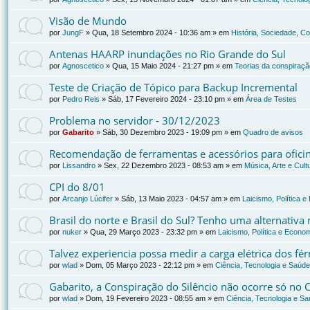
Visão de Mundo
por
JungF
»
Qua, 18 Setembro 2024 - 10:36 am
» em
História, Sociedade, C
Antenas HAARP inundações no Rio Grande do Sul
por
Agnoscetico
»
Qua, 15 Maio 2024 - 21:27 pm
» em
Teorias da conspiraçã
Teste de Criação de Tópico para Backup Incremental
por
Pedro Reis
»
Sáb, 17 Fevereiro 2024 - 23:10 pm
» em
Área de Testes
Problema no servidor - 30/12/2023
por
Gabarito
»
Sáb, 30 Dezembro 2023 - 19:09 pm
» em
Quadro de avisos
Recomendação de ferramentas e acessórios para oficin
por
Lissandro
»
Sex, 22 Dezembro 2023 - 08:53 am
» em
Música, Arte e Cult
CPI do 8/01
por
Arcanjo Lúcifer
»
Sáb, 13 Maio 2023 - 04:57 am
» em
Laicismo, Política 
Brasil do norte e Brasil do Sul? Tenho uma alternativa
por
nuker
»
Qua, 29 Março 2023 - 23:32 pm
» em
Laicismo, Política e Econo
Talvez experiencia possa medir a carga elétrica dos f
por
wlad
»
Dom, 05 Março 2023 - 22:12 pm
» em
Ciência, Tecnologia e Saúde
Gabarito, a Conspiração do Silêncio não ocorre só no 
por
wlad
»
Dom, 19 Fevereiro 2023 - 08:55 am
» em
Ciência, Tecnologia e S