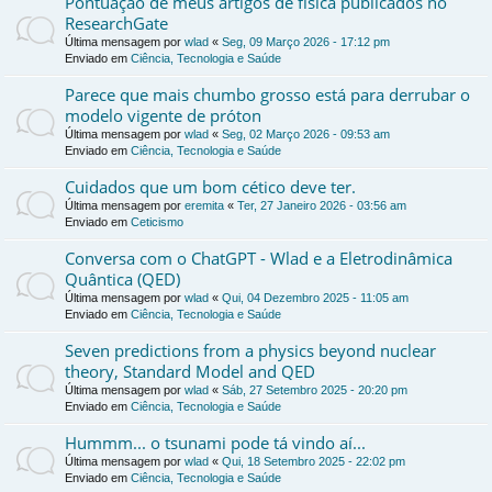
Pontuação de meus artigos de física publicados no
ResearchGate
Última mensagem por
wlad
«
Seg, 09 Março 2026 - 17:12 pm
Enviado em
Ciência, Tecnologia e Saúde
Parece que mais chumbo grosso está para derrubar o
modelo vigente de próton
Última mensagem por
wlad
«
Seg, 02 Março 2026 - 09:53 am
Enviado em
Ciência, Tecnologia e Saúde
Cuidados que um bom cético deve ter.
Última mensagem por
eremita
«
Ter, 27 Janeiro 2026 - 03:56 am
Enviado em
Ceticismo
Conversa com o ChatGPT - Wlad e a Eletrodinâmica
Quântica (QED)
Última mensagem por
wlad
«
Qui, 04 Dezembro 2025 - 11:05 am
Enviado em
Ciência, Tecnologia e Saúde
Seven predictions from a physics beyond nuclear
theory, Standard Model and QED
Última mensagem por
wlad
«
Sáb, 27 Setembro 2025 - 20:20 pm
Enviado em
Ciência, Tecnologia e Saúde
Hummm... o tsunami pode tá vindo aí...
Última mensagem por
wlad
«
Qui, 18 Setembro 2025 - 22:02 pm
Enviado em
Ciência, Tecnologia e Saúde