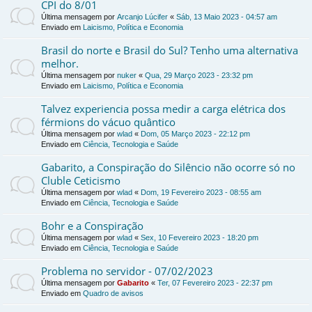
CPI do 8/01
Última mensagem por
Arcanjo Lúcifer
«
Sáb, 13 Maio 2023 - 04:57 am
Enviado em
Laicismo, Política e Economia
Brasil do norte e Brasil do Sul? Tenho uma alternativa
melhor.
Última mensagem por
nuker
«
Qua, 29 Março 2023 - 23:32 pm
Enviado em
Laicismo, Política e Economia
Talvez experiencia possa medir a carga elétrica dos
férmions do vácuo quântico
Última mensagem por
wlad
«
Dom, 05 Março 2023 - 22:12 pm
Enviado em
Ciência, Tecnologia e Saúde
Gabarito, a Conspiração do Silêncio não ocorre só no
Cluble Ceticismo
Última mensagem por
wlad
«
Dom, 19 Fevereiro 2023 - 08:55 am
Enviado em
Ciência, Tecnologia e Saúde
Bohr e a Conspiração
Última mensagem por
wlad
«
Sex, 10 Fevereiro 2023 - 18:20 pm
Enviado em
Ciência, Tecnologia e Saúde
Problema no servidor - 07/02/2023
Última mensagem por
Gabarito
«
Ter, 07 Fevereiro 2023 - 22:37 pm
Enviado em
Quadro de avisos