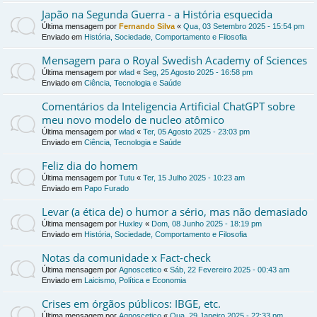
Japão na Segunda Guerra - a História esquecida
Última mensagem por
Fernando Silva
«
Qua, 03 Setembro 2025 - 15:54 pm
Enviado em
História, Sociedade, Comportamento e Filosofia
Mensagem para o Royal Swedish Academy of Sciences
Última mensagem por
wlad
«
Seg, 25 Agosto 2025 - 16:58 pm
Enviado em
Ciência, Tecnologia e Saúde
Comentários da Inteligencia Artificial ChatGPT sobre
meu novo modelo de nucleo atômico
Última mensagem por
wlad
«
Ter, 05 Agosto 2025 - 23:03 pm
Enviado em
Ciência, Tecnologia e Saúde
Feliz dia do homem
Última mensagem por
Tutu
«
Ter, 15 Julho 2025 - 10:23 am
Enviado em
Papo Furado
Levar (a ética de) o humor a sério, mas não demasiado
Última mensagem por
Huxley
«
Dom, 08 Junho 2025 - 18:19 pm
Enviado em
História, Sociedade, Comportamento e Filosofia
Notas da comunidade x Fact-check
Última mensagem por
Agnoscetico
«
Sáb, 22 Fevereiro 2025 - 00:43 am
Enviado em
Laicismo, Política e Economia
Crises em órgãos públicos: IBGE, etc.
Última mensagem por
Agnoscetico
«
Qua, 29 Janeiro 2025 - 22:33 pm