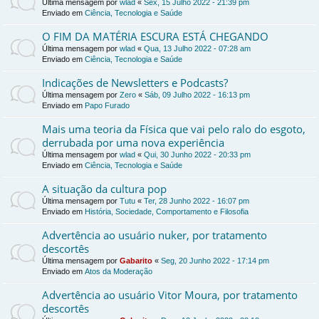
Última mensagem por
wlad
«
Sex, 15 Julho 2022 - 21:39 pm
Enviado em
Ciência, Tecnologia e Saúde
O FIM DA MATÉRIA ESCURA ESTÁ CHEGANDO
Última mensagem por
wlad
«
Qua, 13 Julho 2022 - 07:28 am
Enviado em
Ciência, Tecnologia e Saúde
Indicações de Newsletters e Podcasts?
Última mensagem por
Zero
«
Sáb, 09 Julho 2022 - 16:13 pm
Enviado em
Papo Furado
Mais uma teoria da Física que vai pelo ralo do esgoto,
derrubada por uma nova experiência
Última mensagem por
wlad
«
Qui, 30 Junho 2022 - 20:33 pm
Enviado em
Ciência, Tecnologia e Saúde
A situação da cultura pop
Última mensagem por
Tutu
«
Ter, 28 Junho 2022 - 16:07 pm
Enviado em
História, Sociedade, Comportamento e Filosofia
Advertência ao usuário nuker, por tratamento
descortês
Última mensagem por
Gabarito
«
Seg, 20 Junho 2022 - 17:14 pm
Enviado em
Atos da Moderação
Advertência ao usuário Vitor Moura, por tratamento
descortês