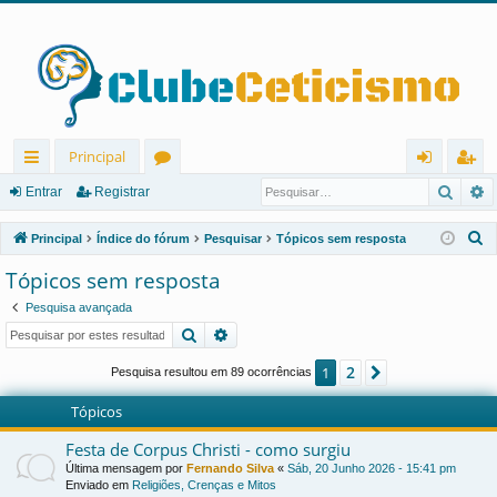
Principal
Pesqu
P
in
ór
nt
eg
Entrar
Registrar
ks
u
ra
ist
P
Principal
Índice do fórum
Pesquisar
Tópicos sem resposta
rá
ns
r
ra
e
Tópicos sem resposta
s
pi
r
Pesquisa avançada
q
d
Pesquisar
Pesquisa avançada
u
os
i
2
1
Próximo
Pesquisa resultou em 89 ocorrências
s
Tópicos
a
r
Festa de Corpus Christi - como surgiu
Última mensagem por
Fernando Silva
«
Sáb, 20 Junho 2026 - 15:41 pm
Enviado em
Religiões, Crenças e Mitos