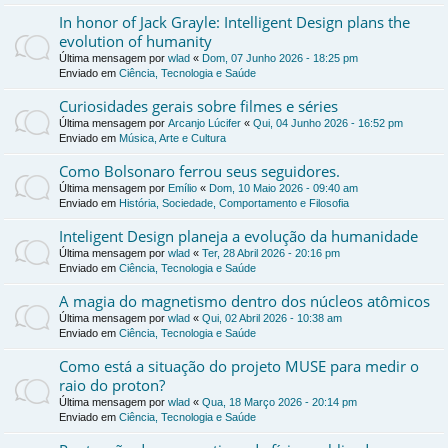
In honor of Jack Grayle: Intelligent Design plans the
evolution of humanity
Última mensagem por
wlad
«
Dom, 07 Junho 2026 - 18:25 pm
Enviado em
Ciência, Tecnologia e Saúde
Curiosidades gerais sobre filmes e séries
Última mensagem por
Arcanjo Lúcifer
«
Qui, 04 Junho 2026 - 16:52 pm
Enviado em
Música, Arte e Cultura
Como Bolsonaro ferrou seus seguidores.
Última mensagem por
Emílio
«
Dom, 10 Maio 2026 - 09:40 am
Enviado em
História, Sociedade, Comportamento e Filosofia
Inteligent Design planeja a evolução da humanidade
Última mensagem por
wlad
«
Ter, 28 Abril 2026 - 20:16 pm
Enviado em
Ciência, Tecnologia e Saúde
A magia do magnetismo dentro dos núcleos atômicos
Última mensagem por
wlad
«
Qui, 02 Abril 2026 - 10:38 am
Enviado em
Ciência, Tecnologia e Saúde
Como está a situação do projeto MUSE para medir o
raio do proton?
Última mensagem por
wlad
«
Qua, 18 Março 2026 - 20:14 pm
Enviado em
Ciência, Tecnologia e Saúde