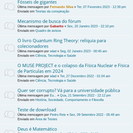
Fósseis de gigantes
Última mensagem por
Fernando Silva
«
Ter, 07 Fevereiro 2023 - 12:39 pm
Enviado em
Teorias da conspiração
Mecanismo de busca do fórum
Última mensagem por
Gabarito
«
Sex, 20 Janeiro 2023 - 22:10 pm
Enviado em
Quadro de avisos
O livro Quantum Ring Theory: relíquia para
colecionadores
Última mensagem por
wlad
«
Seg, 02 Janeiro 2023 - 00:45 am
Enviado em
Ciência, Tecnologia e Saúde
O MUSE PROJECT e o colapso da Física Nuclear e Física
de Partículas em 2024
Última mensagem por
wlad
«
Ter, 27 Dezembro 2022 - 01:04 am
Enviado em
Ciência, Tecnologia e Saúde
Quer ser corrupto? Vá para a universidade pública
Última mensagem por
Eu...
«
Qua, 21 Setembro 2022 - 22:12 pm
Enviado em
História, Sociedade, Comportamento e Filosofia
Teste de download
Última mensagem por
Pedro Reis
«
Sex, 09 Setembro 2022 - 05:49 am
Enviado em
Área de Testes
Deus é Matemático