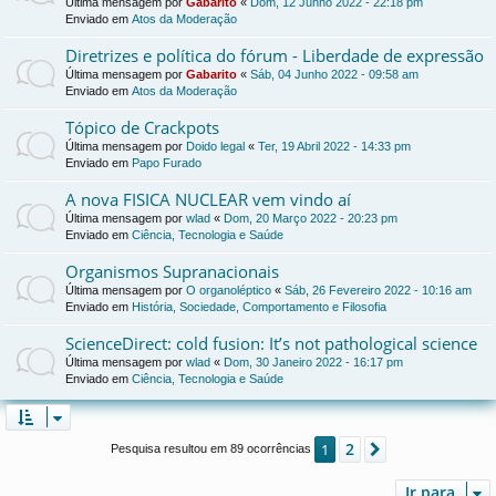
Última mensagem por
Gabarito
«
Dom, 12 Junho 2022 - 22:18 pm
Enviado em
Atos da Moderação
Diretrizes e política do fórum - Liberdade de expressão
Última mensagem por
Gabarito
«
Sáb, 04 Junho 2022 - 09:58 am
Enviado em
Atos da Moderação
Tópico de Crackpots
Última mensagem por
Doido legal
«
Ter, 19 Abril 2022 - 14:33 pm
Enviado em
Papo Furado
A nova FISICA NUCLEAR vem vindo aí
Última mensagem por
wlad
«
Dom, 20 Março 2022 - 20:23 pm
Enviado em
Ciência, Tecnologia e Saúde
Organismos Supranacionais
Última mensagem por
O organoléptico
«
Sáb, 26 Fevereiro 2022 - 10:16 am
Enviado em
História, Sociedade, Comportamento e Filosofia
ScienceDirect: cold fusion: It’s not pathological science
Última mensagem por
wlad
«
Dom, 30 Janeiro 2022 - 16:17 pm
Enviado em
Ciência, Tecnologia e Saúde
2
1
Próximo
Pesquisa resultou em 89 ocorrências
Ir para