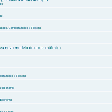
úde
de
iedade, Comportamento e Filosofia
 meu novo modelo de nucleo atômico
ortamento e Filosofia
a e Economia
e Economia
gia e Saúde