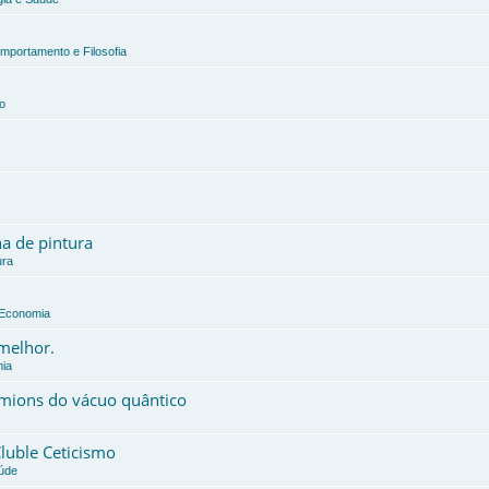
omportamento e Filosofia
o
a de pintura
ura
e Economia
 melhor.
mia
érmions do vácuo quântico
Cluble Ceticismo
aúde