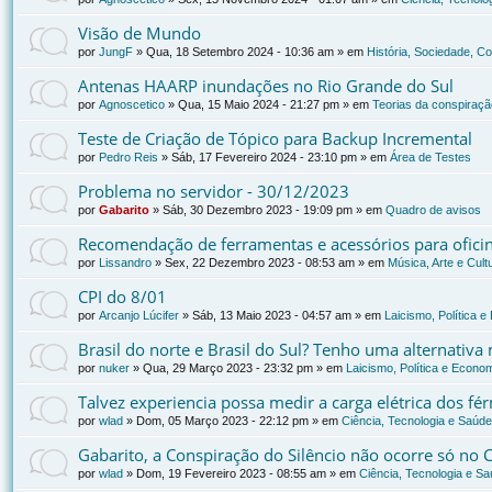
Visão de Mundo
por
JungF
»
Qua, 18 Setembro 2024 - 10:36 am
» em
História, Sociedade, C
Antenas HAARP inundações no Rio Grande do Sul
por
Agnoscetico
»
Qua, 15 Maio 2024 - 21:27 pm
» em
Teorias da conspiraçã
Teste de Criação de Tópico para Backup Incremental
por
Pedro Reis
»
Sáb, 17 Fevereiro 2024 - 23:10 pm
» em
Área de Testes
Problema no servidor - 30/12/2023
por
Gabarito
»
Sáb, 30 Dezembro 2023 - 19:09 pm
» em
Quadro de avisos
Recomendação de ferramentas e acessórios para oficin
por
Lissandro
»
Sex, 22 Dezembro 2023 - 08:53 am
» em
Música, Arte e Cult
CPI do 8/01
por
Arcanjo Lúcifer
»
Sáb, 13 Maio 2023 - 04:57 am
» em
Laicismo, Política 
Brasil do norte e Brasil do Sul? Tenho uma alternativa
por
nuker
»
Qua, 29 Março 2023 - 23:32 pm
» em
Laicismo, Política e Econo
Talvez experiencia possa medir a carga elétrica dos f
por
wlad
»
Dom, 05 Março 2023 - 22:12 pm
» em
Ciência, Tecnologia e Saúde
Gabarito, a Conspiração do Silêncio não ocorre só no 
por
wlad
»
Dom, 19 Fevereiro 2023 - 08:55 am
» em
Ciência, Tecnologia e S