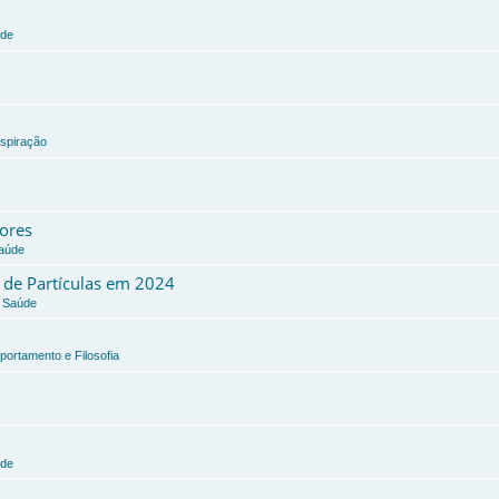
úde
nspiração
dores
Saúde
a de Partículas em 2024
e Saúde
portamento e Filosofia
úde