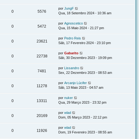
por
JungF
0
5576
Qua, 18 Setembro 2024 - 10:36 am
por
Agnoscetico
0
5472
Qua, 15 Maio 2024 - 21:27 pm
por
Pedro Reis
0
23621
Sáb, 17 Fevereiro 2024 - 23:10 pm
por
Gabarito
0
22738
Sáb, 30 Dezembro 2023 - 19:09 pm
por
Lissandro
0
7481
Sex, 22 Dezembro 2023 - 08:53 am
por
Arcanjo Lúcifer
0
11278
Sáb, 13 Maio 2023 - 04:57 am
por
nuker
0
13311
Qua, 29 Março 2023 - 23:32 pm
por
wlad
0
20169
Dom, 05 Março 2023 - 22:12 pm
por
wlad
0
11926
Dom, 19 Fevereiro 2023 - 08:55 am