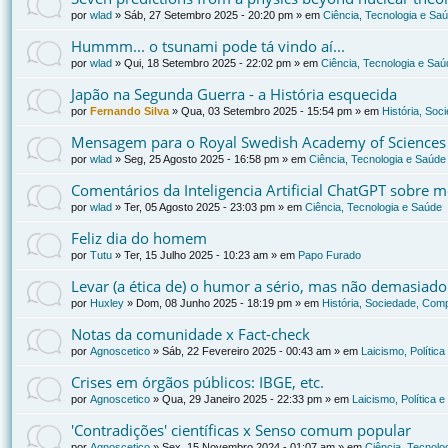
por
wlad
»
Sáb, 27 Setembro 2025 - 20:20 pm
» em
Ciência, Tecnologia e Sa
Hummm... o tsunami pode tá vindo aí...
por
wlad
»
Qui, 18 Setembro 2025 - 22:02 pm
» em
Ciência, Tecnologia e Saú
Japão na Segunda Guerra - a História esquecida
por
Fernando Silva
»
Qua, 03 Setembro 2025 - 15:54 pm
» em
História, Soc
Mensagem para o Royal Swedish Academy of Sciences
por
wlad
»
Seg, 25 Agosto 2025 - 16:58 pm
» em
Ciência, Tecnologia e Saúde
Comentários da Inteligencia Artificial ChatGPT sobre
por
wlad
»
Ter, 05 Agosto 2025 - 23:03 pm
» em
Ciência, Tecnologia e Saúde
Feliz dia do homem
por
Tutu
»
Ter, 15 Julho 2025 - 10:23 am
» em
Papo Furado
Levar (a ética de) o humor a sério, mas não demasiado
por
Huxley
»
Dom, 08 Junho 2025 - 18:19 pm
» em
História, Sociedade, Comp
Notas da comunidade x Fact-check
por
Agnoscetico
»
Sáb, 22 Fevereiro 2025 - 00:43 am
» em
Laicismo, Polític
Crises em órgãos públicos: IBGE, etc.
por
Agnoscetico
»
Qua, 29 Janeiro 2025 - 22:33 pm
» em
Laicismo, Política 
'Contradições' científicas x Senso comum popular
por
Agnoscetico
»
Sex, 15 Novembro 2024 - 01:07 am
» em
Ciência, Tecnolo