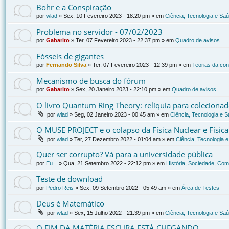
Bohr e a Conspiração
por
wlad
»
Sex, 10 Fevereiro 2023 - 18:20 pm
» em
Ciência, Tecnologia e Sa
Problema no servidor - 07/02/2023
por
Gabarito
»
Ter, 07 Fevereiro 2023 - 22:37 pm
» em
Quadro de avisos
Fósseis de gigantes
por
Fernando Silva
»
Ter, 07 Fevereiro 2023 - 12:39 pm
» em
Teorias da co
Mecanismo de busca do fórum
por
Gabarito
»
Sex, 20 Janeiro 2023 - 22:10 pm
» em
Quadro de avisos
O livro Quantum Ring Theory: relíquia para coleciona
por
wlad
»
Seg, 02 Janeiro 2023 - 00:45 am
» em
Ciência, Tecnologia e 
O MUSE PROJECT e o colapso da Física Nuclear e Físic
por
wlad
»
Ter, 27 Dezembro 2022 - 01:04 am
» em
Ciência, Tecnologia 
Quer ser corrupto? Vá para a universidade pública
por
Eu...
»
Qua, 21 Setembro 2022 - 22:12 pm
» em
História, Sociedade, Com
Teste de download
por
Pedro Reis
»
Sex, 09 Setembro 2022 - 05:49 am
» em
Área de Testes
Deus é Matemático
por
wlad
»
Sex, 15 Julho 2022 - 21:39 pm
» em
Ciência, Tecnologia e Sa
O FIM DA MATÉRIA ESCURA ESTÁ CHEGANDO