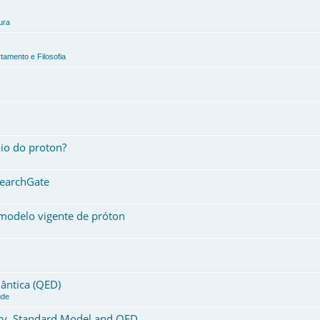
ura
tamento e Filosofia
io do proton?
searchGate
modelo vigente de próton
ântica (QED)
úde
ory, Standard Model and QED