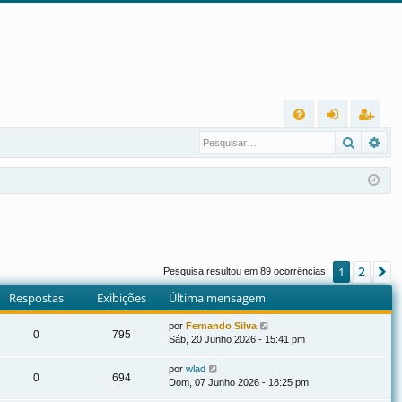
L
Pesqui
Pes
FA
nt
eg
Q
ra
ist
r
ra
r
2
1
P
Pesquisa resultou em 89 ocorrências
Respostas
Exibições
Última mensagem
por
Fernando Silva
0
795
Sáb, 20 Junho 2026 - 15:41 pm
por
wlad
0
694
Dom, 07 Junho 2026 - 18:25 pm