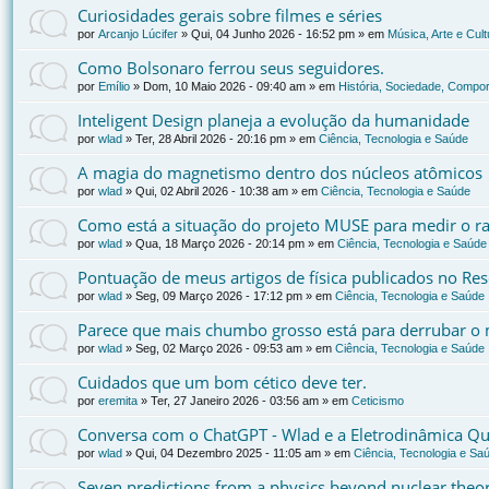
Curiosidades gerais sobre filmes e séries
por
Arcanjo Lúcifer
»
Qui, 04 Junho 2026 - 16:52 pm
» em
Música, Arte e Cult
Como Bolsonaro ferrou seus seguidores.
por
Emílio
»
Dom, 10 Maio 2026 - 09:40 am
» em
História, Sociedade, Compor
Inteligent Design planeja a evolução da humanidade
por
wlad
»
Ter, 28 Abril 2026 - 20:16 pm
» em
Ciência, Tecnologia e Saúde
A magia do magnetismo dentro dos núcleos atômicos
por
wlad
»
Qui, 02 Abril 2026 - 10:38 am
» em
Ciência, Tecnologia e Saúde
Como está a situação do projeto MUSE para medir o ra
por
wlad
»
Qua, 18 Março 2026 - 20:14 pm
» em
Ciência, Tecnologia e Saúde
Pontuação de meus artigos de física publicados no Re
por
wlad
»
Seg, 09 Março 2026 - 17:12 pm
» em
Ciência, Tecnologia e Saúde
Parece que mais chumbo grosso está para derrubar o 
por
wlad
»
Seg, 02 Março 2026 - 09:53 am
» em
Ciência, Tecnologia e Saúde
Cuidados que um bom cético deve ter.
por
eremita
»
Ter, 27 Janeiro 2026 - 03:56 am
» em
Ceticismo
Conversa com o ChatGPT - Wlad e a Eletrodinâmica Qu
por
wlad
»
Qui, 04 Dezembro 2025 - 11:05 am
» em
Ciência, Tecnologia e Sa
Seven predictions from a physics beyond nuclear the