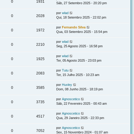
0
1931
Sáb, 27 Setembro 2025 - 20:20 pm
por
wlad
0
2028
Qui, 18 Setembro 2025 - 22:02 pm
por
Fernando Silva
0
1972
Qua, 03 Setembro 2025 - 15:54 pm
por
wlad
0
2210
Seg, 25 Agosto 2025 - 16:58 pm
por
wlad
0
1925
Ter, 05 Agosto 2025 - 23:03 pm
por
Tutu
0
2083
Ter, 15 Julho 2025 - 10:23 am
por
Huxley
0
3585
Dom, 08 Junho 2025 - 18:19 pm
por
Agnoscetico
0
3735
Sáb, 22 Fevereiro 2025 - 00:43 am
por
Agnoscetico
0
4517
Qua, 29 Janeiro 2025 - 22:33 pm
por
Agnoscetico
0
7052
Sex, 15 Novembro 2024 - 01:07 am