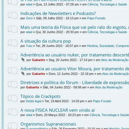
por
wlad
»
Qua, 13 Julho 2022 - 07:28 am
» em
Ciência, Tecnologia e Saúde
Indicações de Newsletters e Podcasts?
por
Zero
»
Sáb, 09 Julho 2022 - 16:13 pm
» em
Papo Furado
Mais uma teoria da Física que vai pelo ralo do esgoto
por
wlad
»
Qui, 30 Junho 2022 - 20:33 pm
» em
Ciência, Tecnologia e Saúde
A situação da cultura pop
por
Tutu
»
Ter, 28 Junho 2022 - 16:07 pm
» em
História, Sociedade, Comporta
Advertência ao usuário nuker, por tratamento descort
por
Gabarito
»
Seg, 20 Junho 2022 - 17:14 pm
» em
Atos da Moderação
Advertência ao usuário Vitor Moura, por tratamento d
por
Gabarito
»
Dom, 12 Junho 2022 - 22:18 pm
» em
Atos da Moderaçã
Diretrizes e política do fórum - Liberdade de expressã
por
Gabarito
»
Sáb, 04 Junho 2022 - 09:58 am
» em
Atos da Moderação
Tópico de Crackpots
por
Doido legal
»
Ter, 19 Abril 2022 - 14:33 pm
» em
Papo Furado
A nova FISICA NUCLEAR vem vindo aí
por
wlad
»
Dom, 20 Março 2022 - 20:23 pm
» em
Ciência, Tecnologia e Saúde
Organismos Supranacionais
por
O organoléptico
»
Sáb, 26 Fevereiro 2022 - 10:16 am
» em
História, Soci