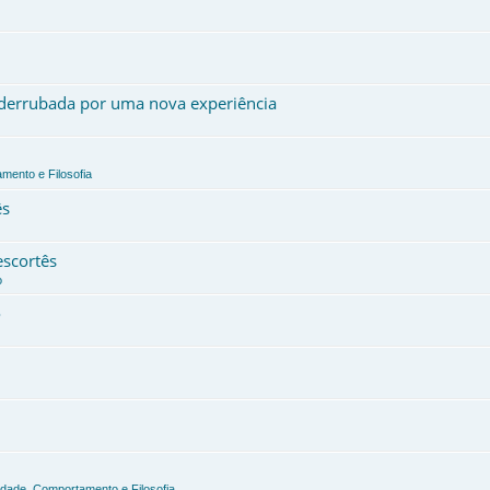
, derrubada por uma nova experiência
mento e Filosofia
ês
escortês
o
o
edade, Comportamento e Filosofia