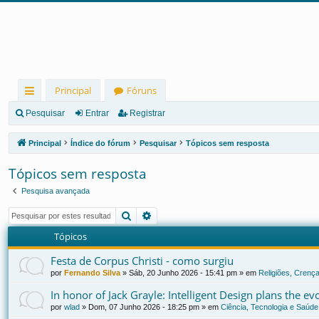
Principal
Fóruns
in
Pesquisar
Entrar
Registrar
ks
Principal
Índice do fórum
Pesquisar
Tópicos sem resposta
rá
Tópicos sem resposta
pi
Pesquisa avançada
d
Pesquisar
Pesquisa avançada
os
Tópicos
Festa de Corpus Christi - como surgiu
por
Fernando Silva
»
Sáb, 20 Junho 2026 - 15:41 pm
» em
Religiões, Crença
In honor of Jack Grayle: Intelligent Design plans the e
por
wlad
»
Dom, 07 Junho 2026 - 18:25 pm
» em
Ciência, Tecnologia e Saúde