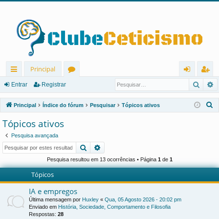
Principal
Pesqu
P
in
ór
nt
eg
Entrar
Registrar
ks
u
ra
ist
P
Principal
Índice do fórum
Pesquisar
Tópicos ativos
rá
ns
r
ra
e
Tópicos ativos
s
pi
r
Pesquisa avançada
q
d
Pesquisar
Pesquisa avançada
u
os
i
Pesquisa resultou em 13 ocorrências • Página
1
de
1
s
Tópicos
a
IA e empregos
r
Última mensagem por
Huxley
«
Qua, 05 Agosto 2026 - 20:02 pm
Enviado em
História, Sociedade, Comportamento e Filosofia
Respostas:
28