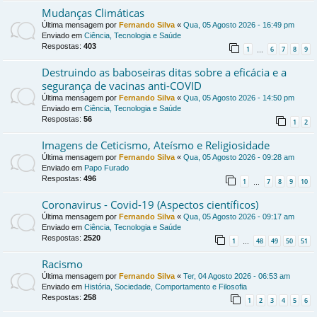
Mudanças Climáticas
Última mensagem por
Fernando Silva
«
Qua, 05 Agosto 2026 - 16:49 pm
Enviado em
Ciência, Tecnologia e Saúde
Respostas:
403
1
6
7
8
9
…
Destruindo as baboseiras ditas sobre a eficácia e a
segurança de vacinas anti-COVID
Última mensagem por
Fernando Silva
«
Qua, 05 Agosto 2026 - 14:50 pm
Enviado em
Ciência, Tecnologia e Saúde
Respostas:
56
1
2
Imagens de Ceticismo, Ateísmo e Religiosidade
Última mensagem por
Fernando Silva
«
Qua, 05 Agosto 2026 - 09:28 am
Enviado em
Papo Furado
Respostas:
496
1
7
8
9
10
…
Coronavirus - Covid-19 (Aspectos científicos)
Última mensagem por
Fernando Silva
«
Qua, 05 Agosto 2026 - 09:17 am
Enviado em
Ciência, Tecnologia e Saúde
Respostas:
2520
1
48
49
50
51
…
Racismo
Última mensagem por
Fernando Silva
«
Ter, 04 Agosto 2026 - 06:53 am
Enviado em
História, Sociedade, Comportamento e Filosofia
Respostas:
258
1
2
3
4
5
6