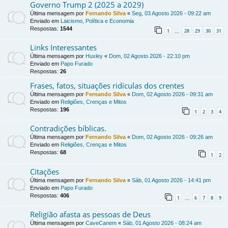
Governo Trump 2 (2025 a 2029)
Última mensagem por
Fernando Silva
«
Seg, 03 Agosto 2026 - 09:22 am
Enviado em
Laicismo, Política e Economia
Respostas:
1544
1
28
29
30
31
…
Links Interessantes
Última mensagem por
Huxley
«
Dom, 02 Agosto 2026 - 22:10 pm
Enviado em
Papo Furado
Respostas:
26
Frases, fatos, situações ridículas dos crentes
Última mensagem por
Fernando Silva
«
Dom, 02 Agosto 2026 - 09:31 am
Enviado em
Religiões, Crenças e Mitos
Respostas:
196
1
2
3
4
Contradições bíblicas.
Última mensagem por
Fernando Silva
«
Dom, 02 Agosto 2026 - 09:26 am
Enviado em
Religiões, Crenças e Mitos
Respostas:
68
1
2
Citações
Última mensagem por
Fernando Silva
«
Sáb, 01 Agosto 2026 - 14:41 pm
Enviado em
Papo Furado
Respostas:
406
1
6
7
8
9
…
Religião afasta as pessoas de Deus
Última mensagem por
CaveCanem
«
Sáb, 01 Agosto 2026 - 08:24 am