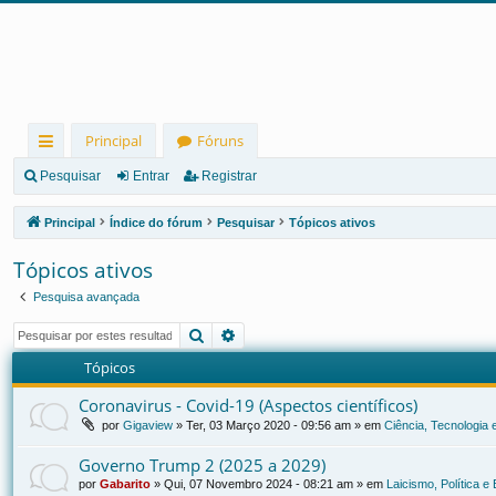
Principal
Fóruns
in
Pesquisar
Entrar
Registrar
ks
Principal
Índice do fórum
Pesquisar
Tópicos ativos
rá
Tópicos ativos
pi
Pesquisa avançada
d
Pesquisar
Pesquisa avançada
os
Tópicos
Coronavirus - Covid-19 (Aspectos científicos)
por
Gigaview
»
Ter, 03 Março 2020 - 09:56 am
» em
Ciência, Tecnologia
Governo Trump 2 (2025 a 2029)
por
Gabarito
»
Qui, 07 Novembro 2024 - 08:21 am
» em
Laicismo, Política 