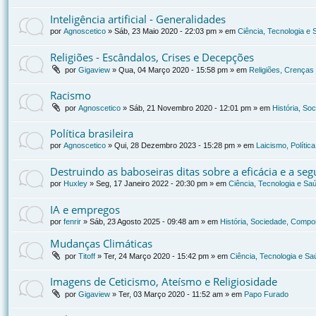
Inteligência artificial - Generalidades
por
Agnoscetico
»
Sáb, 23 Maio 2020 - 22:03 pm
» em
Ciência, Tecnologia e
Religiões - Escândalos, Crises e Decepções
por
Gigaview
»
Qua, 04 Março 2020 - 15:58 pm
» em
Religiões, Crenças 
Racismo
por
Agnoscetico
»
Sáb, 21 Novembro 2020 - 12:01 pm
» em
História, So
Política brasileira
por
Agnoscetico
»
Qui, 28 Dezembro 2023 - 15:28 pm
» em
Laicismo, Polític
Destruindo as baboseiras ditas sobre a eficácia e a se
por
Huxley
»
Seg, 17 Janeiro 2022 - 20:30 pm
» em
Ciência, Tecnologia e Sa
IA e empregos
por
fenrir
»
Sáb, 23 Agosto 2025 - 09:48 am
» em
História, Sociedade, Compor
Mudanças Climáticas
por
Titoff
»
Ter, 24 Março 2020 - 15:42 pm
» em
Ciência, Tecnologia e Sa
Imagens de Ceticismo, Ateísmo e Religiosidade
por
Gigaview
»
Ter, 03 Março 2020 - 11:52 am
» em
Papo Furado