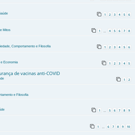
 Saúde
1
2
3
4
5
6
e Mitos
1
4
5
6
7
8
…
ciedade, Comportamento e Filosofia
1
2
3
4
5
6
a e Economia
1
2
3
4
5
gurança de vacinas anti-COVID
úde
1
2
tamento e Filosofia
úde
1
5
6
7
8
9
…
1
6
7
8
9
10
…