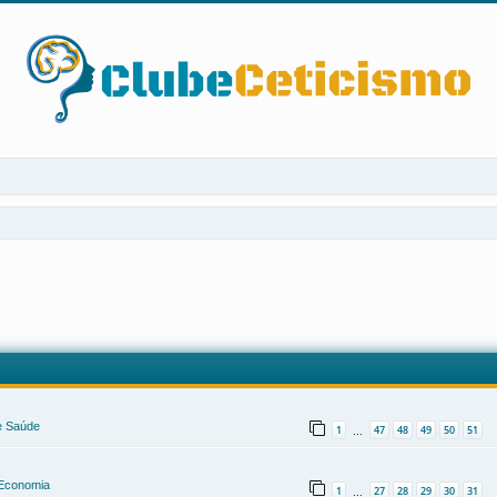
 e Saúde
1
47
48
49
50
51
…
e Economia
1
27
28
29
30
31
…