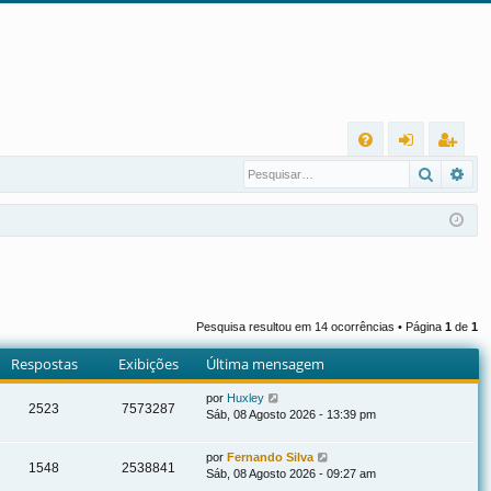
L
Pesqui
Pes
FA
nt
eg
Q
ra
ist
r
ra
r
Pesquisa resultou em 14 ocorrências • Página
1
de
1
Respostas
Exibições
Última mensagem
por
Huxley
2523
7573287
Sáb, 08 Agosto 2026 - 13:39 pm
por
Fernando Silva
1548
2538841
Sáb, 08 Agosto 2026 - 09:27 am