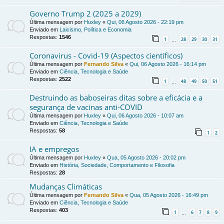
Governo Trump 2 (2025 a 2029)
Última mensagem por
Huxley
«
Qui, 06 Agosto 2026 - 22:19 pm
Enviado em
Laicismo, Política e Economia
Respostas:
1546
1
28
29
30
31
…
Coronavirus - Covid-19 (Aspectos científicos)
Última mensagem por
Fernando Silva
«
Qui, 06 Agosto 2026 - 16:14 pm
Enviado em
Ciência, Tecnologia e Saúde
Respostas:
2522
1
48
49
50
51
…
Destruindo as baboseiras ditas sobre a eficácia e a
segurança de vacinas anti-COVID
Última mensagem por
Huxley
«
Qui, 06 Agosto 2026 - 10:07 am
Enviado em
Ciência, Tecnologia e Saúde
Respostas:
58
1
2
IA e empregos
Última mensagem por
Huxley
«
Qua, 05 Agosto 2026 - 20:02 pm
Enviado em
História, Sociedade, Comportamento e Filosofia
Respostas:
28
Mudanças Climáticas
Última mensagem por
Fernando Silva
«
Qua, 05 Agosto 2026 - 16:49 pm
Enviado em
Ciência, Tecnologia e Saúde
Respostas:
403
1
6
7
8
9
…