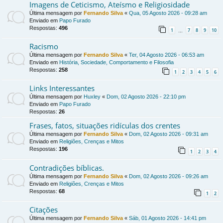
Imagens de Ceticismo, Ateísmo e Religiosidade
Última mensagem por
Fernando Silva
«
Qua, 05 Agosto 2026 - 09:28 am
Enviado em
Papo Furado
Respostas:
496
1
7
8
9
10
…
Racismo
Última mensagem por
Fernando Silva
«
Ter, 04 Agosto 2026 - 06:53 am
Enviado em
História, Sociedade, Comportamento e Filosofia
Respostas:
258
1
2
3
4
5
6
Links Interessantes
Última mensagem por
Huxley
«
Dom, 02 Agosto 2026 - 22:10 pm
Enviado em
Papo Furado
Respostas:
26
Frases, fatos, situações ridículas dos crentes
Última mensagem por
Fernando Silva
«
Dom, 02 Agosto 2026 - 09:31 am
Enviado em
Religiões, Crenças e Mitos
Respostas:
196
1
2
3
4
Contradições bíblicas.
Última mensagem por
Fernando Silva
«
Dom, 02 Agosto 2026 - 09:26 am
Enviado em
Religiões, Crenças e Mitos
Respostas:
68
1
2
Citações
Última mensagem por
Fernando Silva
«
Sáb, 01 Agosto 2026 - 14:41 pm