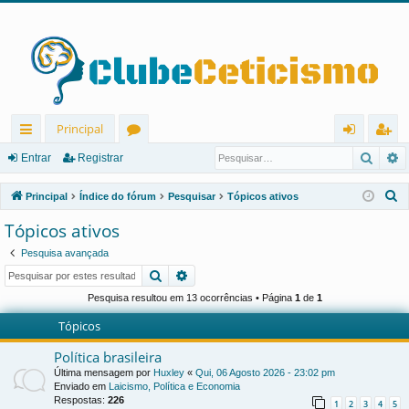
Principal
Pesqu
P
in
ór
nt
eg
Entrar
Registrar
ks
u
ra
ist
P
Principal
Índice do fórum
Pesquisar
Tópicos ativos
rá
ns
r
ra
e
Tópicos ativos
s
pi
r
Pesquisa avançada
q
d
Pesquisar
Pesquisa avançada
u
os
i
Pesquisa resultou em 13 ocorrências • Página
1
de
1
s
Tópicos
a
Política brasileira
r
Última mensagem por
Huxley
«
Qui, 06 Agosto 2026 - 23:02 pm
Enviado em
Laicismo, Política e Economia
Respostas:
226
1
2
3
4
5