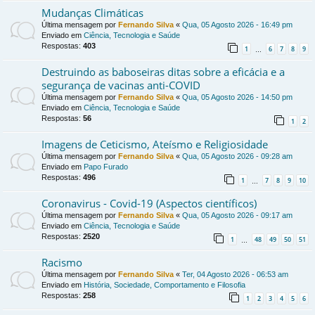
Mudanças Climáticas
Última mensagem por
Fernando Silva
«
Qua, 05 Agosto 2026 - 16:49 pm
Enviado em
Ciência, Tecnologia e Saúde
Respostas:
403
1
6
7
8
9
…
Destruindo as baboseiras ditas sobre a eficácia e a
segurança de vacinas anti-COVID
Última mensagem por
Fernando Silva
«
Qua, 05 Agosto 2026 - 14:50 pm
Enviado em
Ciência, Tecnologia e Saúde
Respostas:
56
1
2
Imagens de Ceticismo, Ateísmo e Religiosidade
Última mensagem por
Fernando Silva
«
Qua, 05 Agosto 2026 - 09:28 am
Enviado em
Papo Furado
Respostas:
496
1
7
8
9
10
…
Coronavirus - Covid-19 (Aspectos científicos)
Última mensagem por
Fernando Silva
«
Qua, 05 Agosto 2026 - 09:17 am
Enviado em
Ciência, Tecnologia e Saúde
Respostas:
2520
1
48
49
50
51
…
Racismo
Última mensagem por
Fernando Silva
«
Ter, 04 Agosto 2026 - 06:53 am
Enviado em
História, Sociedade, Comportamento e Filosofia
Respostas:
258
1
2
3
4
5
6