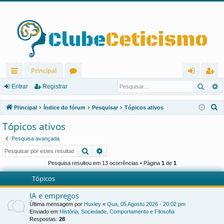
Principal
Pesqu
P
in
ór
nt
eg
Entrar
Registrar
ks
u
ra
ist
P
Principal
Índice do fórum
Pesquisar
Tópicos ativos
rá
ns
r
ra
e
Tópicos ativos
s
pi
r
Pesquisa avançada
q
d
Pesquisar
Pesquisa avançada
u
os
i
Pesquisa resultou em 13 ocorrências • Página
1
de
1
s
Tópicos
a
IA e empregos
r
Última mensagem por
Huxley
«
Qua, 05 Agosto 2026 - 20:02 pm
Enviado em
História, Sociedade, Comportamento e Filosofia
Respostas:
28