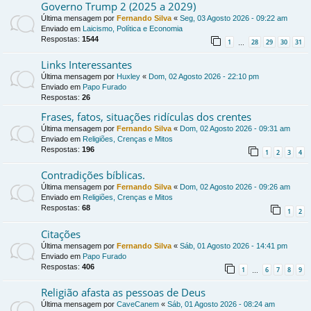
Governo Trump 2 (2025 a 2029)
Última mensagem por
Fernando Silva
«
Seg, 03 Agosto 2026 - 09:22 am
Enviado em
Laicismo, Política e Economia
Respostas:
1544
1
28
29
30
31
…
Links Interessantes
Última mensagem por
Huxley
«
Dom, 02 Agosto 2026 - 22:10 pm
Enviado em
Papo Furado
Respostas:
26
Frases, fatos, situações ridículas dos crentes
Última mensagem por
Fernando Silva
«
Dom, 02 Agosto 2026 - 09:31 am
Enviado em
Religiões, Crenças e Mitos
Respostas:
196
1
2
3
4
Contradições bíblicas.
Última mensagem por
Fernando Silva
«
Dom, 02 Agosto 2026 - 09:26 am
Enviado em
Religiões, Crenças e Mitos
Respostas:
68
1
2
Citações
Última mensagem por
Fernando Silva
«
Sáb, 01 Agosto 2026 - 14:41 pm
Enviado em
Papo Furado
Respostas:
406
1
6
7
8
9
…
Religião afasta as pessoas de Deus
Última mensagem por
CaveCanem
«
Sáb, 01 Agosto 2026 - 08:24 am