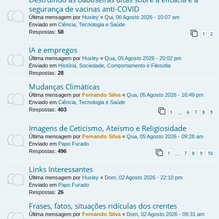
segurança de vacinas anti-COVID
Última mensagem por
Huxley
«
Qui, 06 Agosto 2026 - 10:07 am
Enviado em
Ciência, Tecnologia e Saúde
Respostas:
58
1
2
IA e empregos
Última mensagem por
Huxley
«
Qua, 05 Agosto 2026 - 20:02 pm
Enviado em
História, Sociedade, Comportamento e Filosofia
Respostas:
28
Mudanças Climáticas
Última mensagem por
Fernando Silva
«
Qua, 05 Agosto 2026 - 16:49 pm
Enviado em
Ciência, Tecnologia e Saúde
Respostas:
403
1
6
7
8
9
…
Imagens de Ceticismo, Ateísmo e Religiosidade
Última mensagem por
Fernando Silva
«
Qua, 05 Agosto 2026 - 09:28 am
Enviado em
Papo Furado
Respostas:
496
1
7
8
9
10
…
Links Interessantes
Última mensagem por
Huxley
«
Dom, 02 Agosto 2026 - 22:10 pm
Enviado em
Papo Furado
Respostas:
26
Frases, fatos, situações ridículas dos crentes
Última mensagem por
Fernando Silva
«
Dom, 02 Agosto 2026 - 09:31 am