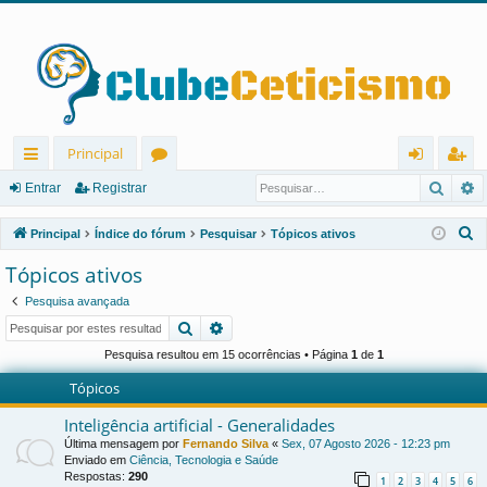
Principal
Pesqu
P
in
ór
nt
eg
Entrar
Registrar
ks
u
ra
ist
P
Principal
Índice do fórum
Pesquisar
Tópicos ativos
rá
ns
r
ra
e
Tópicos ativos
s
pi
r
Pesquisa avançada
q
d
Pesquisar
Pesquisa avançada
u
os
i
Pesquisa resultou em 15 ocorrências • Página
1
de
1
s
Tópicos
a
Inteligência artificial - Generalidades
r
Última mensagem por
Fernando Silva
«
Sex, 07 Agosto 2026 - 12:23 pm
Enviado em
Ciência, Tecnologia e Saúde
Respostas:
290
1
2
3
4
5
6