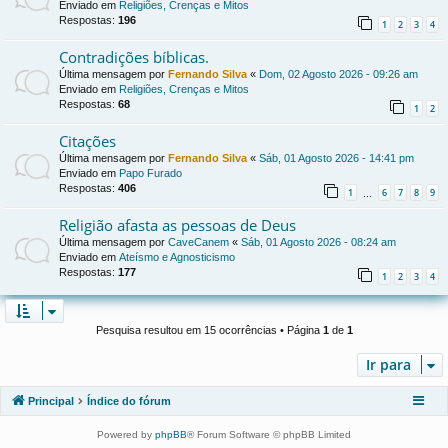
Enviado em
Religiões, Crenças e Mitos
Respostas:
196
1
2
3
4
Contradições bíblicas.
Última mensagem por
Fernando Silva
«
Dom, 02 Agosto 2026 - 09:26 am
Enviado em
Religiões, Crenças e Mitos
Respostas:
68
1
2
Citações
Última mensagem por
Fernando Silva
«
Sáb, 01 Agosto 2026 - 14:41 pm
Enviado em
Papo Furado
Respostas:
406
1
6
7
8
9
…
Religião afasta as pessoas de Deus
Última mensagem por
CaveCanem
«
Sáb, 01 Agosto 2026 - 08:24 am
Enviado em
Ateísmo e Agnosticismo
Respostas:
177
1
2
3
4
Pesquisa resultou em 15 ocorrências • Página
1
de
1
Ir para
Principal
Índice do fórum
Powered by
phpBB
® Forum Software © phpBB Limited