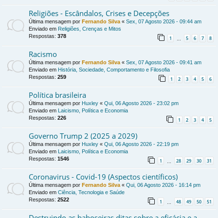
Religiões - Escândalos, Crises e Decepções
Última mensagem por
Fernando Silva
«
Sex, 07 Agosto 2026 - 09:44 am
Enviado em
Religiões, Crenças e Mitos
Respostas:
378
1
5
6
7
8
…
Racismo
Última mensagem por
Fernando Silva
«
Sex, 07 Agosto 2026 - 09:41 am
Enviado em
História, Sociedade, Comportamento e Filosofia
Respostas:
259
1
2
3
4
5
6
Política brasileira
Última mensagem por
Huxley
«
Qui, 06 Agosto 2026 - 23:02 pm
Enviado em
Laicismo, Política e Economia
Respostas:
226
1
2
3
4
5
Governo Trump 2 (2025 a 2029)
Última mensagem por
Huxley
«
Qui, 06 Agosto 2026 - 22:19 pm
Enviado em
Laicismo, Política e Economia
Respostas:
1546
1
28
29
30
31
…
Coronavirus - Covid-19 (Aspectos científicos)
Última mensagem por
Fernando Silva
«
Qui, 06 Agosto 2026 - 16:14 pm
Enviado em
Ciência, Tecnologia e Saúde
Respostas:
2522
1
48
49
50
51
…
Destruindo as baboseiras ditas sobre a eficácia e a