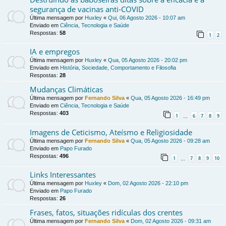
segurança de vacinas anti-COVID
Última mensagem por
Huxley
«
Qui, 06 Agosto 2026 - 10:07 am
Enviado em
Ciência, Tecnologia e Saúde
Respostas:
58
1
2
IA e empregos
Última mensagem por
Huxley
«
Qua, 05 Agosto 2026 - 20:02 pm
Enviado em
História, Sociedade, Comportamento e Filosofia
Respostas:
28
Mudanças Climáticas
Última mensagem por
Fernando Silva
«
Qua, 05 Agosto 2026 - 16:49 pm
Enviado em
Ciência, Tecnologia e Saúde
Respostas:
403
1
6
7
8
9
…
Imagens de Ceticismo, Ateísmo e Religiosidade
Última mensagem por
Fernando Silva
«
Qua, 05 Agosto 2026 - 09:28 am
Enviado em
Papo Furado
Respostas:
496
1
7
8
9
10
…
Links Interessantes
Última mensagem por
Huxley
«
Dom, 02 Agosto 2026 - 22:10 pm
Enviado em
Papo Furado
Respostas:
26
Frases, fatos, situações ridículas dos crentes
Última mensagem por
Fernando Silva
«
Dom, 02 Agosto 2026 - 09:31 am