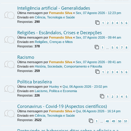
Inteligência artificial - Generalidades
Última mensagem por
Fernando Silva
«
Sex, 07 Agosto 2026 - 12:23 pm
Enviado em
Ciência, Tecnologia e Saúde
Respostas:
290
1
2
3
4
5
6
Religiões - Escândalos, Crises e Decepções
Última mensagem por
Fernando Silva
«
Sex, 07 Agosto 2026 - 09:44 am
Enviado em
Religiões, Crenças e Mitos
Respostas:
378
1
5
6
7
8
…
Racismo
Última mensagem por
Fernando Silva
«
Sex, 07 Agosto 2026 - 09:41 am
Enviado em
História, Sociedade, Comportamento e Filosofia
Respostas:
259
1
2
3
4
5
6
Política brasileira
Última mensagem por
Huxley
«
Qui, 06 Agosto 2026 - 23:02 pm
Enviado em
Laicismo, Política e Economia
Respostas:
226
1
2
3
4
5
Coronavirus - Covid-19 (Aspectos científicos)
Última mensagem por
Fernando Silva
«
Qui, 06 Agosto 2026 - 16:14 pm
Enviado em
Ciência, Tecnologia e Saúde
Respostas:
2522
1
48
49
50
51
…
Destruindo as baboseiras ditas sobre a eficácia e a