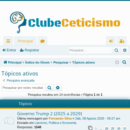
Principal
Pesqu
P
in
ór
nt
eg
Entrar
Registrar
ks
u
ra
ist
P
Principal
Índice do fórum
Pesquisar
Tópicos ativos
rá
ns
r
ra
e
Tópicos ativos
s
pi
r
Pesquisa avançada
q
d
Pesquisar
Pesquisa avançada
u
os
i
Pesquisa resultou em 14 ocorrências • Página
1
de
1
s
Tópicos
a
Governo Trump 2 (2025 a 2029)
r
Última mensagem por
Fernando Silva
«
Sáb, 08 Agosto 2026 - 09:27 am
Enviado em
Laicismo, Política e Economia
Respostas:
1548
1
28
29
30
31
…