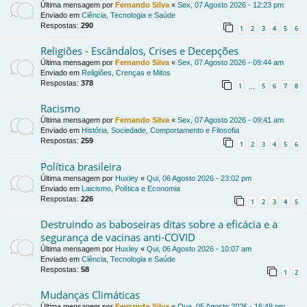
Última mensagem por
Fernando Silva
«
Sex, 07 Agosto 2026 - 12:23 pm
Enviado em
Ciência, Tecnologia e Saúde
Respostas:
290
1
2
3
4
5
6
Religiões - Escândalos, Crises e Decepções
Última mensagem por
Fernando Silva
«
Sex, 07 Agosto 2026 - 09:44 am
Enviado em
Religiões, Crenças e Mitos
Respostas:
378
1
5
6
7
8
…
Racismo
Última mensagem por
Fernando Silva
«
Sex, 07 Agosto 2026 - 09:41 am
Enviado em
História, Sociedade, Comportamento e Filosofia
Respostas:
259
1
2
3
4
5
6
Política brasileira
Última mensagem por
Huxley
«
Qui, 06 Agosto 2026 - 23:02 pm
Enviado em
Laicismo, Política e Economia
Respostas:
226
1
2
3
4
5
Destruindo as baboseiras ditas sobre a eficácia e a
segurança de vacinas anti-COVID
Última mensagem por
Huxley
«
Qui, 06 Agosto 2026 - 10:07 am
Enviado em
Ciência, Tecnologia e Saúde
Respostas:
58
1
2
Mudanças Climáticas
Última mensagem por
Fernando Silva
«
Qua, 05 Agosto 2026 - 16:49 pm