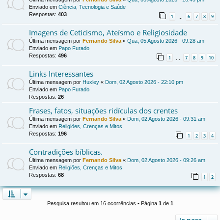
Enviado em
Ciência, Tecnologia e Saúde
Respostas:
403
1
6
7
8
9
…
Imagens de Ceticismo, Ateísmo e Religiosidade
Última mensagem por
Fernando Silva
«
Qua, 05 Agosto 2026 - 09:28 am
Enviado em
Papo Furado
Respostas:
496
1
7
8
9
10
…
Links Interessantes
Última mensagem por
Huxley
«
Dom, 02 Agosto 2026 - 22:10 pm
Enviado em
Papo Furado
Respostas:
26
Frases, fatos, situações ridículas dos crentes
Última mensagem por
Fernando Silva
«
Dom, 02 Agosto 2026 - 09:31 am
Enviado em
Religiões, Crenças e Mitos
Respostas:
196
1
2
3
4
Contradições bíblicas.
Última mensagem por
Fernando Silva
«
Dom, 02 Agosto 2026 - 09:26 am
Enviado em
Religiões, Crenças e Mitos
Respostas:
68
1
2
Pesquisa resultou em 16 ocorrências • Página
1
de
1