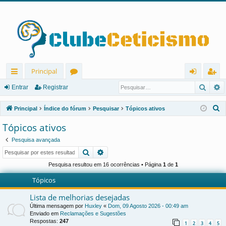
Principal
Pesqu
P
in
ór
nt
eg
Entrar
Registrar
ks
u
ra
ist
P
Principal
Índice do fórum
Pesquisar
Tópicos ativos
rá
ns
r
ra
e
Tópicos ativos
s
pi
r
Pesquisa avançada
q
d
Pesquisar
Pesquisa avançada
u
os
i
Pesquisa resultou em 16 ocorrências • Página
1
de
1
s
Tópicos
a
Lista de melhorias desejadas
r
Última mensagem por
Huxley
«
Dom, 09 Agosto 2026 - 00:49 am
Enviado em
Reclamações e Sugestões
Respostas:
247
1
2
3
4
5