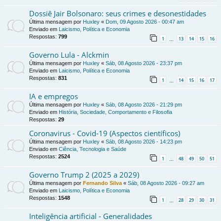
Dossiê Jair Bolsonaro: seus crimes e desonestidades
Última mensagem por
Huxley
«
Dom, 09 Agosto 2026 - 00:47 am
Enviado em
Laicismo, Política e Economia
Respostas:
799
1
13
14
15
16
…
Governo Lula - Alckmin
Última mensagem por
Huxley
«
Sáb, 08 Agosto 2026 - 23:37 pm
Enviado em
Laicismo, Política e Economia
Respostas:
831
1
14
15
16
17
…
IA e empregos
Última mensagem por
Huxley
«
Sáb, 08 Agosto 2026 - 21:29 pm
Enviado em
História, Sociedade, Comportamento e Filosofia
Respostas:
29
Coronavirus - Covid-19 (Aspectos científicos)
Última mensagem por
Huxley
«
Sáb, 08 Agosto 2026 - 14:23 pm
Enviado em
Ciência, Tecnologia e Saúde
Respostas:
2524
1
48
49
50
51
…
Governo Trump 2 (2025 a 2029)
Última mensagem por
Fernando Silva
«
Sáb, 08 Agosto 2026 - 09:27 am
Enviado em
Laicismo, Política e Economia
Respostas:
1548
1
28
29
30
31
…
Inteligência artificial - Generalidades