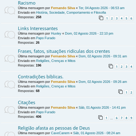
Racismo
Última mensagem por
Fernando Silva
«
Ter, 04 Agosto 2026 - 06:53 am
Enviado em
História, Sociedade, Comportamento e Filosofia
Respostas:
258
1
2
3
4
5
6
Links Interessantes
Última mensagem por
Huxley
«
Dom, 02 Agosto 2026 - 22:10 pm
Enviado em
Papo Furado
Respostas:
26
Frases, fatos, situações ridículas dos crentes
Última mensagem por
Fernando Silva
«
Dom, 02 Agosto 2026 - 09:31 am
Enviado em
Religiões, Crenças e Mitos
Respostas:
196
1
2
3
4
Contradições bíblicas.
Última mensagem por
Fernando Silva
«
Dom, 02 Agosto 2026 - 09:26 am
Enviado em
Religiões, Crenças e Mitos
Respostas:
68
1
2
Citações
Última mensagem por
Fernando Silva
«
Sáb, 01 Agosto 2026 - 14:41 pm
Enviado em
Papo Furado
Respostas:
406
1
6
7
8
9
…
Religião afasta as pessoas de Deus
Última mensagem por
CaveCanem
«
Sáb, 01 Agosto 2026 - 08:24 am