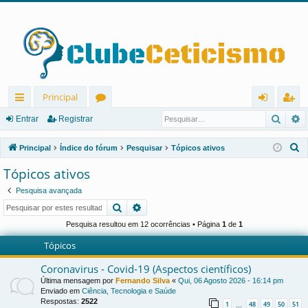
Principal
Pesqu
P
in
ór
nt
eg
Entrar
Registrar
ks
u
ra
ist
P
Principal
Índice do fórum
Pesquisar
Tópicos ativos
rá
ns
r
ra
e
Tópicos ativos
s
pi
r
Pesquisa avançada
q
d
Pesquisar
Pesquisa avançada
u
os
i
Pesquisa resultou em 12 ocorrências • Página
1
de
1
s
Tópicos
a
Coronavirus - Covid-19 (Aspectos científicos)
r
Última mensagem por
Fernando Silva
«
Qui, 06 Agosto 2026 - 16:14 pm
Enviado em
Ciência, Tecnologia e Saúde
Respostas:
2522
1
48
49
50
51
…