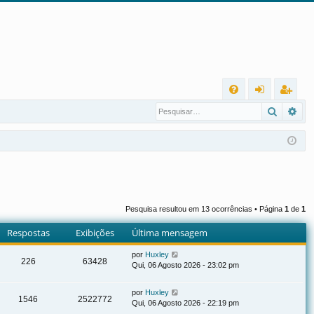
L
Pesqui
Pes
FA
nt
eg
Q
ra
ist
r
ra
r
Pesquisa resultou em 13 ocorrências • Página
1
de
1
Respostas
Exibições
Última mensagem
por
Huxley
226
63428
Qui, 06 Agosto 2026 - 23:02 pm
por
Huxley
1546
2522772
Qui, 06 Agosto 2026 - 22:19 pm