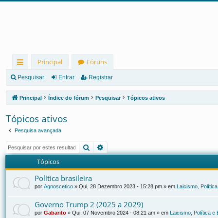
Principal
Fóruns
in
Pesquisar
Entrar
Registrar
ks
Principal
Índice do fórum
Pesquisar
Tópicos ativos
rá
Tópicos ativos
pi
Pesquisa avançada
d
Pesquisar
Pesquisa avançada
os
Tópicos
Política brasileira
por
Agnoscetico
»
Qui, 28 Dezembro 2023 - 15:28 pm
» em
Laicismo, Polític
Governo Trump 2 (2025 a 2029)
por
Gabarito
»
Qui, 07 Novembro 2024 - 08:21 am
» em
Laicismo, Política 