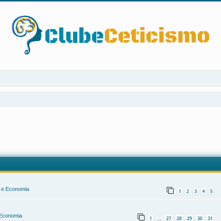
a e Economia
1
2
3
4
5
e Economia
1
27
28
29
30
31
…