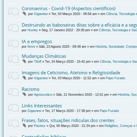
Coronavirus - Covid-19 (Aspectos científicos)
por
Gigaview
»
Ter, 03 Março 2020 - 09:56 am
» em
Ciência, Tecnologia
Destruindo as baboseiras ditas sobre a eficácia e a se
por
Huxley
»
Seg, 17 Janeiro 2022 - 20:30 pm
» em
Ciência, Tecnologia e Sa
IA e empregos
por
fenrir
»
Sáb, 23 Agosto 2025 - 09:48 am
» em
História, Sociedade, Compor
Mudanças Climáticas
por
Titoff
»
Ter, 24 Março 2020 - 15:42 pm
» em
Ciência, Tecnologia e Sa
Imagens de Ceticismo, Ateísmo e Religiosidade
por
Gigaview
»
Ter, 03 Março 2020 - 11:52 am
» em
Papo Furado
Racismo
por
Agnoscetico
»
Sáb, 21 Novembro 2020 - 12:01 pm
» em
História, So
Links Interessantes
por
Gigaview
»
Ter, 17 Março 2020 - 17:38 pm
» em
Papo Furado
Frases, fatos, situações ridículas dos crentes
por
Pasteur
»
Qui, 05 Março 2020 - 21:34 pm
» em
Religiões, Crenças e 
Contradições bíblicas.