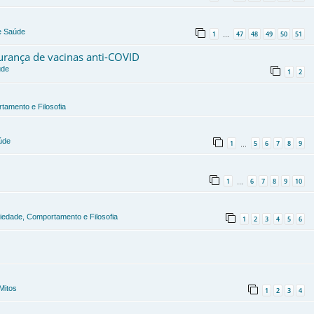
 e Saúde
1
47
48
49
50
51
…
gurança de vacinas anti-COVID
úde
1
2
tamento e Filosofia
úde
1
5
6
7
8
9
…
1
6
7
8
9
10
…
ciedade, Comportamento e Filosofia
1
2
3
4
5
6
Mitos
1
2
3
4