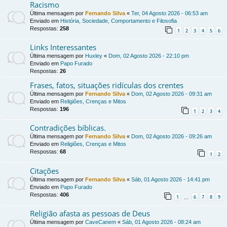
Racismo
Última mensagem por
Fernando Silva
«
Ter, 04 Agosto 2026 - 06:53 am
Enviado em
História, Sociedade, Comportamento e Filosofia
Respostas:
258
1
2
3
4
5
6
Links Interessantes
Última mensagem por
Huxley
«
Dom, 02 Agosto 2026 - 22:10 pm
Enviado em
Papo Furado
Respostas:
26
Frases, fatos, situações ridículas dos crentes
Última mensagem por
Fernando Silva
«
Dom, 02 Agosto 2026 - 09:31 am
Enviado em
Religiões, Crenças e Mitos
Respostas:
196
1
2
3
4
Contradições bíblicas.
Última mensagem por
Fernando Silva
«
Dom, 02 Agosto 2026 - 09:26 am
Enviado em
Religiões, Crenças e Mitos
Respostas:
68
1
2
Citações
Última mensagem por
Fernando Silva
«
Sáb, 01 Agosto 2026 - 14:41 pm
Enviado em
Papo Furado
Respostas:
406
1
6
7
8
9
…
Religião afasta as pessoas de Deus
Última mensagem por
CaveCanem
«
Sáb, 01 Agosto 2026 - 08:24 am