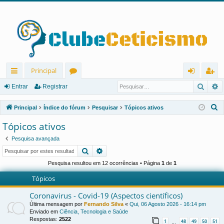
Principal
Pesqu
P
in
ór
nt
eg
Entrar
Registrar
ks
u
ra
ist
P
Principal
Índice do fórum
Pesquisar
Tópicos ativos
rá
ns
r
ra
e
Tópicos ativos
s
pi
r
Pesquisa avançada
q
d
Pesquisar
Pesquisa avançada
u
os
i
Pesquisa resultou em 12 ocorrências • Página
1
de
1
s
Tópicos
a
Coronavirus - Covid-19 (Aspectos científicos)
r
Última mensagem por
Fernando Silva
«
Qui, 06 Agosto 2026 - 16:14 pm
Enviado em
Ciência, Tecnologia e Saúde
Respostas:
2522
1
48
49
50
51
…