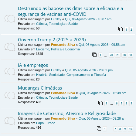
Destruindo as baboseiras ditas sobre a eficácia e a
segurança de vacinas anti-COVID
Última mensagem por
Huxley
«
Qui, 06 Agosto 2026 - 10:07 am
Enviado em
Ciência, Tecnologia e Saúde
Respostas:
58
1
2
Governo Trump 2 (2025 a 2029)
Última mensagem por
Fernando Silva
«
Qui, 06 Agosto 2026 - 09:56 am
Enviado em
Laicismo, Política e Economia
Respostas:
1545
1
28
29
30
31
…
IA e empregos
Última mensagem por
Huxley
«
Qua, 05 Agosto 2026 - 20:02 pm
Enviado em
História, Sociedade, Comportamento e Filosofia
Respostas:
28
Mudanças Climáticas
Última mensagem por
Fernando Silva
«
Qua, 05 Agosto 2026 - 16:49 pm
Enviado em
Ciência, Tecnologia e Saúde
Respostas:
403
1
6
7
8
9
…
Imagens de Ceticismo, Ateísmo e Religiosidade
Última mensagem por
Fernando Silva
«
Qua, 05 Agosto 2026 - 09:28 am
Enviado em
Papo Furado
Respostas:
496
1
7
8
9
10
…