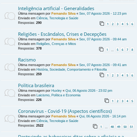
Inteligência artificial - Generalidades
Última mensagem por
Fernando Silva
«
Sex, 07 Agosto 2026 - 12:23 pm
Enviado em
Ciência, Tecnologia e Saúde
Respostas:
290
1
2
3
4
5
6
Religiões - Escândalos, Crises e Decepções
Última mensagem por
Fernando Silva
«
Sex, 07 Agosto 2026 - 09:44 am
Enviado em
Religiões, Crenças e Mitos
Respostas:
378
1
5
6
7
8
…
Racismo
Última mensagem por
Fernando Silva
«
Sex, 07 Agosto 2026 - 09:41 am
Enviado em
História, Sociedade, Comportamento e Filosofia
Respostas:
259
1
2
3
4
5
6
Política brasileira
Última mensagem por
Huxley
«
Qui, 06 Agosto 2026 - 23:02 pm
Enviado em
Laicismo, Política e Economia
Respostas:
226
1
2
3
4
5
Coronavirus - Covid-19 (Aspectos científicos)
Última mensagem por
Fernando Silva
«
Qui, 06 Agosto 2026 - 16:14 pm
Enviado em
Ciência, Tecnologia e Saúde
Respostas:
2522
1
48
49
50
51
…
Destruindo as baboseiras ditas sobre a eficácia e a