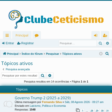
Principal
Pesqu
P
in
ór
nt
eg
Entrar
Registrar
ks
u
ra
ist
P
Principal
Índice do fórum
Pesquisar
Tópicos ativos
rá
ns
r
ra
e
Tópicos ativos
s
pi
r
Pesquisa avançada
q
d
Pesquisar
Pesquisa avançada
u
os
i
Pesquisa resultou em 14 ocorrências • Página
1
de
1
s
Tópicos
a
Governo Trump 2 (2025 a 2029)
r
Última mensagem por
Fernando Silva
«
Sáb, 08 Agosto 2026 - 09:27 am
Enviado em
Laicismo, Política e Economia
Respostas:
1548
1
28
29
30
31
…