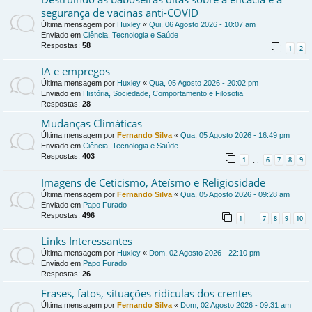
segurança de vacinas anti-COVID
Última mensagem por
Huxley
«
Qui, 06 Agosto 2026 - 10:07 am
Enviado em
Ciência, Tecnologia e Saúde
Respostas:
58
1
2
IA e empregos
Última mensagem por
Huxley
«
Qua, 05 Agosto 2026 - 20:02 pm
Enviado em
História, Sociedade, Comportamento e Filosofia
Respostas:
28
Mudanças Climáticas
Última mensagem por
Fernando Silva
«
Qua, 05 Agosto 2026 - 16:49 pm
Enviado em
Ciência, Tecnologia e Saúde
Respostas:
403
1
6
7
8
9
…
Imagens de Ceticismo, Ateísmo e Religiosidade
Última mensagem por
Fernando Silva
«
Qua, 05 Agosto 2026 - 09:28 am
Enviado em
Papo Furado
Respostas:
496
1
7
8
9
10
…
Links Interessantes
Última mensagem por
Huxley
«
Dom, 02 Agosto 2026 - 22:10 pm
Enviado em
Papo Furado
Respostas:
26
Frases, fatos, situações ridículas dos crentes
Última mensagem por
Fernando Silva
«
Dom, 02 Agosto 2026 - 09:31 am