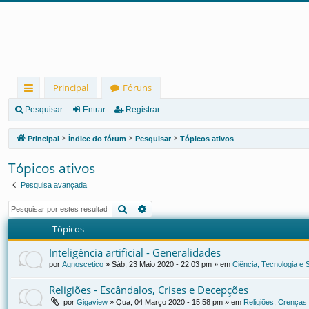
Principal
Fóruns
in
Pesquisar
Entrar
Registrar
ks
Principal
Índice do fórum
Pesquisar
Tópicos ativos
rá
Tópicos ativos
pi
Pesquisa avançada
d
Pesquisar
Pesquisa avançada
os
Tópicos
Inteligência artificial - Generalidades
por
Agnoscetico
»
Sáb, 23 Maio 2020 - 22:03 pm
» em
Ciência, Tecnologia e
Religiões - Escândalos, Crises e Decepções
por
Gigaview
»
Qua, 04 Março 2020 - 15:58 pm
» em
Religiões, Crenças 