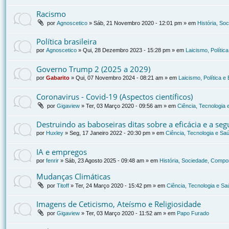
Racismo
por
Agnoscetico
»
Sáb, 21 Novembro 2020 - 12:01 pm
» em
História, So
Política brasileira
por
Agnoscetico
»
Qui, 28 Dezembro 2023 - 15:28 pm
» em
Laicismo, Polític
Governo Trump 2 (2025 a 2029)
por
Gabarito
»
Qui, 07 Novembro 2024 - 08:21 am
» em
Laicismo, Política 
Coronavirus - Covid-19 (Aspectos científicos)
por
Gigaview
»
Ter, 03 Março 2020 - 09:56 am
» em
Ciência, Tecnologia
Destruindo as baboseiras ditas sobre a eficácia e a se
por
Huxley
»
Seg, 17 Janeiro 2022 - 20:30 pm
» em
Ciência, Tecnologia e Sa
IA e empregos
por
fenrir
»
Sáb, 23 Agosto 2025 - 09:48 am
» em
História, Sociedade, Compor
Mudanças Climáticas
por
Titoff
»
Ter, 24 Março 2020 - 15:42 pm
» em
Ciência, Tecnologia e Sa
Imagens de Ceticismo, Ateísmo e Religiosidade
por
Gigaview
»
Ter, 03 Março 2020 - 11:52 am
» em
Papo Furado