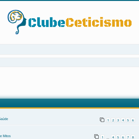
 Saúde
1
2
3
4
5
6
e Mitos
1
4
5
6
7
8
…