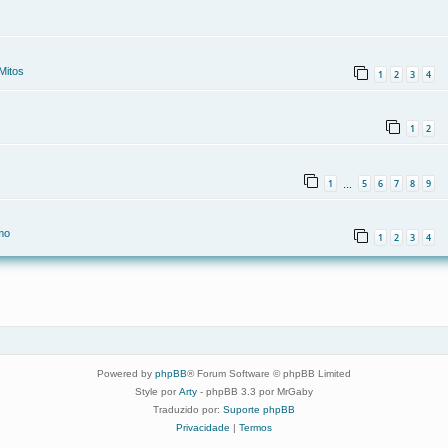
Mitos
1
2
3
4
s
1
2
1
5
6
7
8
9
…
mo
1
2
3
4
Powered by
phpBB
® Forum Software © phpBB Limited
Style por
Arty
- phpBB 3.3 por MrGaby
Traduzido por:
Suporte phpBB
Privacidade
|
Termos