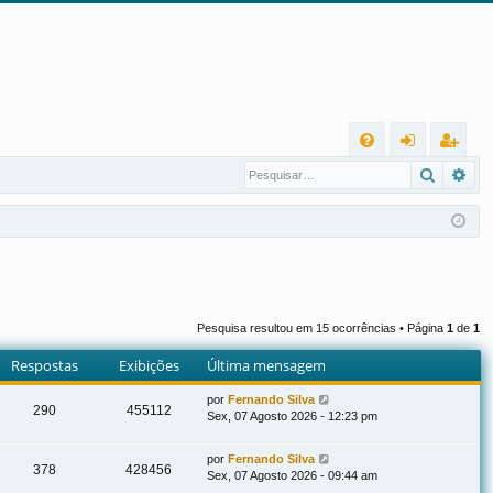
L
Pesqui
Pes
FA
nt
eg
Q
ra
ist
r
ra
r
Pesquisa resultou em 15 ocorrências • Página
1
de
1
Respostas
Exibições
Última mensagem
por
Fernando Silva
290
455112
Sex, 07 Agosto 2026 - 12:23 pm
por
Fernando Silva
378
428456
Sex, 07 Agosto 2026 - 09:44 am