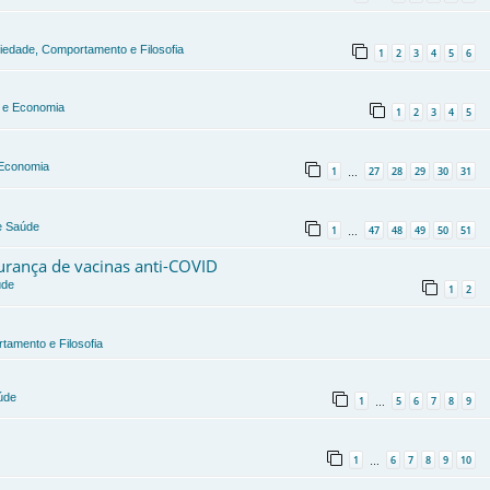
ciedade, Comportamento e Filosofia
1
2
3
4
5
6
a e Economia
1
2
3
4
5
e Economia
1
27
28
29
30
31
…
 e Saúde
1
47
48
49
50
51
…
gurança de vacinas anti-COVID
úde
1
2
tamento e Filosofia
úde
1
5
6
7
8
9
…
1
6
7
8
9
10
…