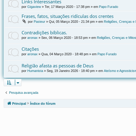
Links Interessantes
por
Gigaview
»
Ter, 17 Março 2020 - 17:38 pm
» em
Papo Furado
Frases, fatos, situações ridículas dos crentes
por
Pasteur
»
Qui, 05 Março 2020 - 21:34 pm
» em
Religiões, Crenças e 
Contradições bíblicas.
por
aronax
»
Sex, 06 Março 2020 - 18:53 pm
» em
Religiões, Crenças e Mito
Citações
por
aronax
»
Qua, 04 Março 2020 - 18:48 pm
» em
Papo Furado
Religião afasta as pessoas de Deus
por
Humanista
»
Seg, 19 Janeiro 2026 - 18:40 pm
» em
Ateísmo e Agnosticis
Pesquisa avançada
Principal
Índice do fórum