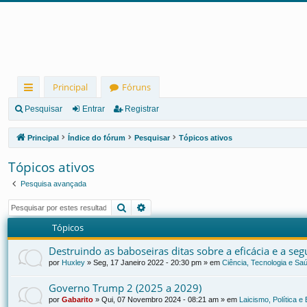
Principal
Fóruns
in
Pesquisar
Entrar
Registrar
ks
Principal
Índice do fórum
Pesquisar
Tópicos ativos
rá
Tópicos ativos
pi
Pesquisa avançada
d
Pesquisar
Pesquisa avançada
os
Tópicos
Destruindo as baboseiras ditas sobre a eficácia e a se
por
Huxley
»
Seg, 17 Janeiro 2022 - 20:30 pm
» em
Ciência, Tecnologia e Sa
Governo Trump 2 (2025 a 2029)
por
Gabarito
»
Qui, 07 Novembro 2024 - 08:21 am
» em
Laicismo, Política 