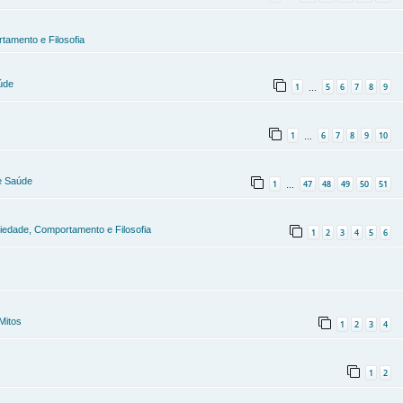
tamento e Filosofia
úde
1
5
6
7
8
9
…
1
6
7
8
9
10
…
 e Saúde
1
47
48
49
50
51
…
ciedade, Comportamento e Filosofia
1
2
3
4
5
6
Mitos
1
2
3
4
s
1
2