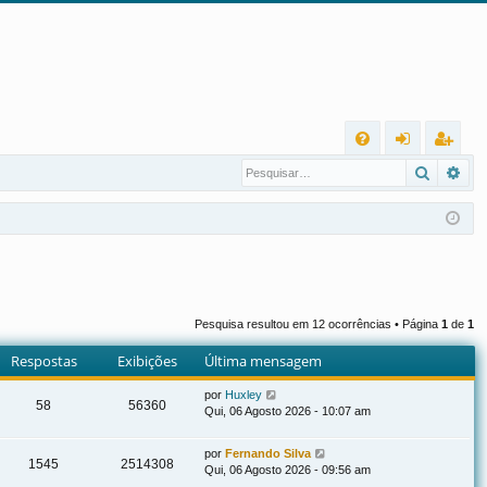
L
Pesqui
Pes
FA
nt
eg
Q
ra
ist
r
ra
r
Pesquisa resultou em 12 ocorrências • Página
1
de
1
Respostas
Exibições
Última mensagem
por
Huxley
58
56360
Qui, 06 Agosto 2026 - 10:07 am
por
Fernando Silva
1545
2514308
Qui, 06 Agosto 2026 - 09:56 am