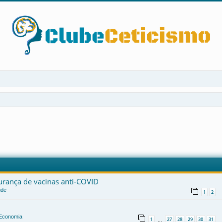
gurança de vacinas anti-COVID
úde
1
2
e Economia
1
27
28
29
30
31
…