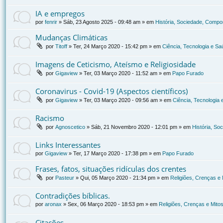
IA e empregos
por
fenrir
»
Sáb, 23 Agosto 2025 - 09:48 am
» em
História, Sociedade, Compor
Mudanças Climáticas
por
Titoff
»
Ter, 24 Março 2020 - 15:42 pm
» em
Ciência, Tecnologia e Sa
Imagens de Ceticismo, Ateísmo e Religiosidade
por
Gigaview
»
Ter, 03 Março 2020 - 11:52 am
» em
Papo Furado
Coronavirus - Covid-19 (Aspectos científicos)
por
Gigaview
»
Ter, 03 Março 2020 - 09:56 am
» em
Ciência, Tecnologia
Racismo
por
Agnoscetico
»
Sáb, 21 Novembro 2020 - 12:01 pm
» em
História, So
Links Interessantes
por
Gigaview
»
Ter, 17 Março 2020 - 17:38 pm
» em
Papo Furado
Frases, fatos, situações ridículas dos crentes
por
Pasteur
»
Qui, 05 Março 2020 - 21:34 pm
» em
Religiões, Crenças e 
Contradições bíblicas.
por
aronax
»
Sex, 06 Março 2020 - 18:53 pm
» em
Religiões, Crenças e Mito
Citações