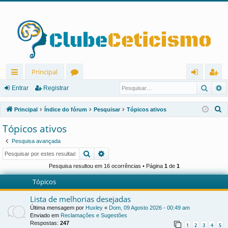
Principal
Pesqu
P
in
ór
nt
eg
Entrar
Registrar
ks
u
ra
ist
P
Principal
Índice do fórum
Pesquisar
Tópicos ativos
rá
ns
r
ra
e
Tópicos ativos
s
pi
r
Pesquisa avançada
q
d
Pesquisar
Pesquisa avançada
u
os
i
Pesquisa resultou em 16 ocorrências • Página
1
de
1
s
Tópicos
a
Lista de melhorias desejadas
r
Última mensagem por
Huxley
«
Dom, 09 Agosto 2026 - 00:49 am
Enviado em
Reclamações e Sugestões
Respostas:
247
1
2
3
4
5