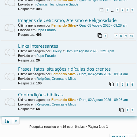
Enviado em
Ciência, Tecnologia e Saúde
Respostas:
403
1
6
7
8
9
…
Imagens de Ceticismo, Ateísmo e Religiosidade
Última mensagem por
Fernando Silva
«
Qua, 05 Agosto 2026 - 09:28 am
Enviado em
Papo Furado
Respostas:
496
1
7
8
9
10
…
Links Interessantes
Última mensagem por
Huxley
«
Dom, 02 Agosto 2026 - 22:10 pm
Enviado em
Papo Furado
Respostas:
26
Frases, fatos, situações ridículas dos crentes
Última mensagem por
Fernando Silva
«
Dom, 02 Agosto 2026 - 09:31 am
Enviado em
Religiões, Crenças e Mitos
Respostas:
196
1
2
3
4
Contradições bíblicas.
Última mensagem por
Fernando Silva
«
Dom, 02 Agosto 2026 - 09:26 am
Enviado em
Religiões, Crenças e Mitos
Respostas:
68
1
2
Pesquisa resultou em 16 ocorrências • Página
1
de
1