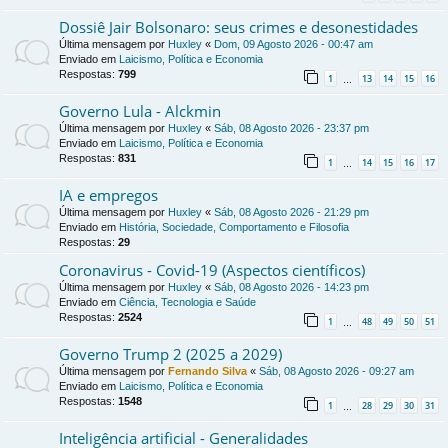
Dossiê Jair Bolsonaro: seus crimes e desonestidades
Última mensagem por
Huxley
«
Dom, 09 Agosto 2026 - 00:47 am
Enviado em
Laicismo, Política e Economia
Respostas:
799
1
13
14
15
16
…
Governo Lula - Alckmin
Última mensagem por
Huxley
«
Sáb, 08 Agosto 2026 - 23:37 pm
Enviado em
Laicismo, Política e Economia
Respostas:
831
1
14
15
16
17
…
IA e empregos
Última mensagem por
Huxley
«
Sáb, 08 Agosto 2026 - 21:29 pm
Enviado em
História, Sociedade, Comportamento e Filosofia
Respostas:
29
Coronavirus - Covid-19 (Aspectos científicos)
Última mensagem por
Huxley
«
Sáb, 08 Agosto 2026 - 14:23 pm
Enviado em
Ciência, Tecnologia e Saúde
Respostas:
2524
1
48
49
50
51
…
Governo Trump 2 (2025 a 2029)
Última mensagem por
Fernando Silva
«
Sáb, 08 Agosto 2026 - 09:27 am
Enviado em
Laicismo, Política e Economia
Respostas:
1548
1
28
29
30
31
…
Inteligência artificial - Generalidades