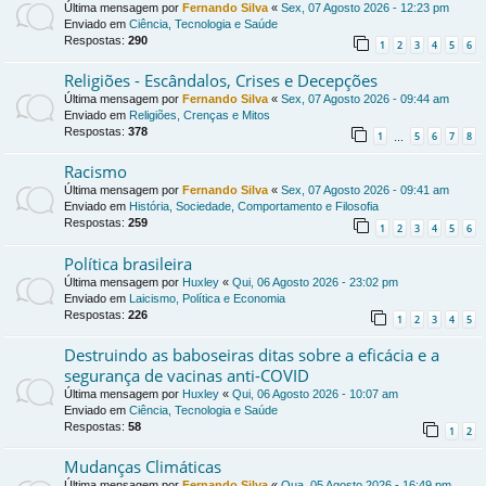
Última mensagem por
Fernando Silva
«
Sex, 07 Agosto 2026 - 12:23 pm
Enviado em
Ciência, Tecnologia e Saúde
Respostas:
290
1
2
3
4
5
6
Religiões - Escândalos, Crises e Decepções
Última mensagem por
Fernando Silva
«
Sex, 07 Agosto 2026 - 09:44 am
Enviado em
Religiões, Crenças e Mitos
Respostas:
378
1
5
6
7
8
…
Racismo
Última mensagem por
Fernando Silva
«
Sex, 07 Agosto 2026 - 09:41 am
Enviado em
História, Sociedade, Comportamento e Filosofia
Respostas:
259
1
2
3
4
5
6
Política brasileira
Última mensagem por
Huxley
«
Qui, 06 Agosto 2026 - 23:02 pm
Enviado em
Laicismo, Política e Economia
Respostas:
226
1
2
3
4
5
Destruindo as baboseiras ditas sobre a eficácia e a
segurança de vacinas anti-COVID
Última mensagem por
Huxley
«
Qui, 06 Agosto 2026 - 10:07 am
Enviado em
Ciência, Tecnologia e Saúde
Respostas:
58
1
2
Mudanças Climáticas
Última mensagem por
Fernando Silva
«
Qua, 05 Agosto 2026 - 16:49 pm