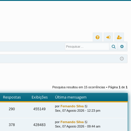
L
Pesqui
Pes
FA
nt
eg
Q
ra
ist
r
ra
r
Pesquisa resultou em 15 ocorrências • Página
1
de
1
Respostas
Exibições
Última mensagem
por
Fernando Silva
290
455149
Sex, 07 Agosto 2026 - 12:23 pm
por
Fernando Silva
378
428483
Sex, 07 Agosto 2026 - 09:44 am