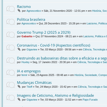
Racismo
por
Agnoscetico
»
Sáb, 21 Novembro 2020 - 12:01 pm
» em
História, So
Política brasileira
por
Agnoscetico
»
Qui, 28 Dezembro 2023 - 15:28 pm
» em
Laicismo, Polític
Governo Trump 2 (2025 a 2029)
por
Gabarito
»
Qui, 07 Novembro 2024 - 08:21 am
» em
Laicismo, Política 
Coronavirus - Covid-19 (Aspectos científicos)
por
Gigaview
»
Ter, 03 Março 2020 - 09:56 am
» em
Ciência, Tecnologia
Destruindo as baboseiras ditas sobre a eficácia e a se
por
Huxley
»
Seg, 17 Janeiro 2022 - 20:30 pm
» em
Ciência, Tecnologia e Sa
IA e empregos
por
fenrir
»
Sáb, 23 Agosto 2025 - 09:48 am
» em
História, Sociedade, Compor
Mudanças Climáticas
por
Titoff
»
Ter, 24 Março 2020 - 15:42 pm
» em
Ciência, Tecnologia e Sa
Imagens de Ceticismo, Ateísmo e Religiosidade
por
Gigaview
»
Ter, 03 Março 2020 - 11:52 am
» em
Papo Furado