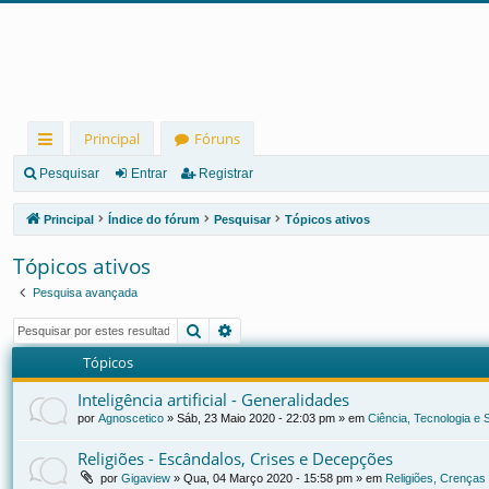
Principal
Fóruns
in
Pesquisar
Entrar
Registrar
ks
Principal
Índice do fórum
Pesquisar
Tópicos ativos
rá
Tópicos ativos
pi
Pesquisa avançada
d
Pesquisar
Pesquisa avançada
os
Tópicos
Inteligência artificial - Generalidades
por
Agnoscetico
»
Sáb, 23 Maio 2020 - 22:03 pm
» em
Ciência, Tecnologia e
Religiões - Escândalos, Crises e Decepções
por
Gigaview
»
Qua, 04 Março 2020 - 15:58 pm
» em
Religiões, Crenças 