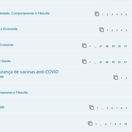
ciedade, Comportamento e Filosofia
1
2
3
4
5
6
a e Economia
1
2
3
4
5
e Economia
1
27
28
29
30
31
…
 e Saúde
1
47
48
49
50
51
…
gurança de vacinas anti-COVID
úde
1
2
tamento e Filosofia
úde
1
5
6
7
8
9
…
1
6
7
8
9
10
…