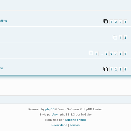
Mitos
1
2
3
4
s
1
2
1
5
6
7
8
9
…
mo
1
2
3
4
Powered by
phpBB
® Forum Software © phpBB Limited
Style por
Arty
- phpBB 3.3 por MrGaby
Traduzido por:
Suporte phpBB
Privacidade
|
Termos