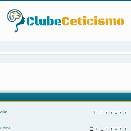
 Saúde
1
2
3
4
5
6
e Mitos
1
4
5
6
7
8
…