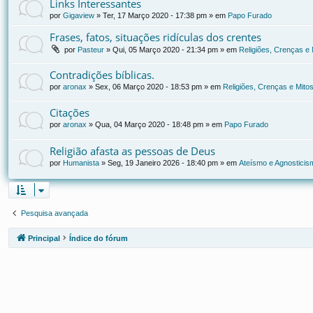
Links Interessantes
por
Gigaview
»
Ter, 17 Março 2020 - 17:38 pm
» em
Papo Furado
Frases, fatos, situações ridículas dos crentes
por
Pasteur
»
Qui, 05 Março 2020 - 21:34 pm
» em
Religiões, Crenças e 
Contradições bíblicas.
por
aronax
»
Sex, 06 Março 2020 - 18:53 pm
» em
Religiões, Crenças e Mito
Citações
por
aronax
»
Qua, 04 Março 2020 - 18:48 pm
» em
Papo Furado
Religião afasta as pessoas de Deus
por
Humanista
»
Seg, 19 Janeiro 2026 - 18:40 pm
» em
Ateísmo e Agnosticis
Pesquisa avançada
Principal
Índice do fórum