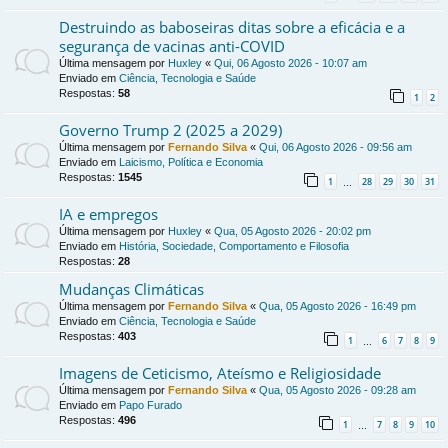
Destruindo as baboseiras ditas sobre a eficácia e a
segurança de vacinas anti-COVID
Última mensagem por
Huxley
«
Qui, 06 Agosto 2026 - 10:07 am
Enviado em
Ciência, Tecnologia e Saúde
Respostas:
58
1
2
Governo Trump 2 (2025 a 2029)
Última mensagem por
Fernando Silva
«
Qui, 06 Agosto 2026 - 09:56 am
Enviado em
Laicismo, Política e Economia
Respostas:
1545
1
28
29
30
31
…
IA e empregos
Última mensagem por
Huxley
«
Qua, 05 Agosto 2026 - 20:02 pm
Enviado em
História, Sociedade, Comportamento e Filosofia
Respostas:
28
Mudanças Climáticas
Última mensagem por
Fernando Silva
«
Qua, 05 Agosto 2026 - 16:49 pm
Enviado em
Ciência, Tecnologia e Saúde
Respostas:
403
1
6
7
8
9
…
Imagens de Ceticismo, Ateísmo e Religiosidade
Última mensagem por
Fernando Silva
«
Qua, 05 Agosto 2026 - 09:28 am
Enviado em
Papo Furado
Respostas:
496
1
7
8
9
10
…