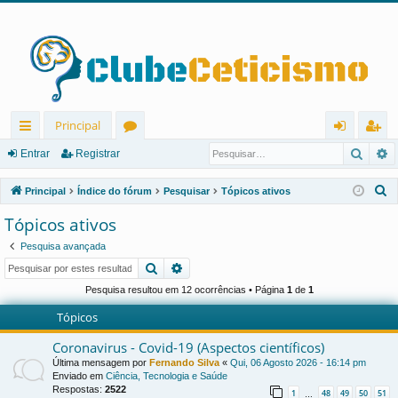
Principal
Pesqu
P
in
ór
nt
eg
Entrar
Registrar
ks
u
ra
ist
P
Principal
Índice do fórum
Pesquisar
Tópicos ativos
rá
ns
r
ra
e
Tópicos ativos
s
pi
r
Pesquisa avançada
q
d
Pesquisar
Pesquisa avançada
u
os
i
Pesquisa resultou em 12 ocorrências • Página
1
de
1
s
Tópicos
a
Coronavirus - Covid-19 (Aspectos científicos)
r
Última mensagem por
Fernando Silva
«
Qui, 06 Agosto 2026 - 16:14 pm
Enviado em
Ciência, Tecnologia e Saúde
Respostas:
2522
1
48
49
50
51
…