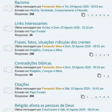
Racismo
Última mensagem por
Fernando Silva
«
Ter, 04 Agosto 2026 - 06:53 am
Enviado em
História, Sociedade, Comportamento e Filosofia
Respostas:
258
1
2
3
4
5
6
Links Interessantes
Última mensagem por
Huxley
«
Dom, 02 Agosto 2026 - 22:10 pm
Enviado em
Papo Furado
Respostas:
26
Frases, fatos, situações ridículas dos crentes
Última mensagem por
Fernando Silva
«
Dom, 02 Agosto 2026 - 09:31 am
Enviado em
Religiões, Crenças e Mitos
Respostas:
196
1
2
3
4
Contradições bíblicas.
Última mensagem por
Fernando Silva
«
Dom, 02 Agosto 2026 - 09:26 am
Enviado em
Religiões, Crenças e Mitos
Respostas:
68
1
2
Citações
Última mensagem por
Fernando Silva
«
Sáb, 01 Agosto 2026 - 14:41 pm
Enviado em
Papo Furado
Respostas:
406
1
6
7
8
9
…
Religião afasta as pessoas de Deus
Última mensagem por
CaveCanem
«
Sáb, 01 Agosto 2026 - 08:24 am