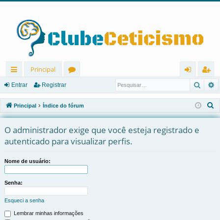
Principal
Pesqu
P
in
ór
nt
eg
Entrar
Registrar
ks
u
ra
ist
P
Principal
Índice do fórum
rá
ns
r
ra
e
s
O administrador exige que você esteja registrado e
pi
r
q
autenticado para visualizar perfis.
d
u
os
i
Nome de usuário:
s
a
Senha:
r
Esqueci a senha
Lembrar minhas informações