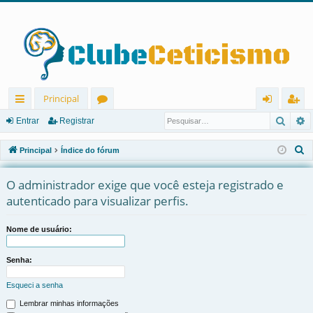
Principal
Pesqu
P
in
ór
nt
eg
Entrar
Registrar
ks
u
ra
ist
P
Principal
Índice do fórum
rá
ns
r
ra
e
s
O administrador exige que você esteja registrado e
pi
r
q
autenticado para visualizar perfis.
d
u
os
i
Nome de usuário:
s
a
Senha:
r
Esqueci a senha
Lembrar minhas informações