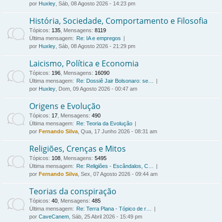
por
Huxley
, Sáb, 08 Agosto 2026 - 14:23 pm
História, Sociedade, Comportamento e Filosofia
Tópicos
:
135
,
Mensagens
:
8119
Última mensagem:
Re: IA e empregos
por
Huxley
, Sáb, 08 Agosto 2026 - 21:29 pm
Laicismo, Política e Economia
Tópicos
:
196
,
Mensagens
:
16090
Última mensagem:
Re: Dossiê Jair Bolsonaro: se…
por
Huxley
, Dom, 09 Agosto 2026 - 00:47 am
Origens e Evolução
Tópicos
:
17
,
Mensagens
:
490
Última mensagem:
Re: Teoria da Evolução
por
Fernando Silva
, Qua, 17 Junho 2026 - 08:31 am
Religiões, Crenças e Mitos
Tópicos
:
108
,
Mensagens
:
5495
Última mensagem:
Re: Religiões - Escândalos, C…
por
Fernando Silva
, Sex, 07 Agosto 2026 - 09:44 am
Teorias da conspiração
Tópicos
:
40
,
Mensagens
:
485
Última mensagem:
Re: Terra Plana - Tópico de r…
por
CaveCanem
, Sáb, 25 Abril 2026 - 15:49 pm