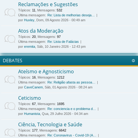
Reclamações e Sugestões
Tópicos
:
11
,
Mensagens
:
532
Última mensagem:
Re: Lista de melhorias deseja…
por
Huxley
, Dom, 09 Agosto 2026 - 00:49 am
Atos da Moderação
Tópicos
:
20
,
Mensagens
:
97
Última mensagem:
Re: Lista de Falácias
por
eremita
, Sáb, 10 Janeiro 2026 - 12:43 pm
DEBATES
Ateísmo e Agnosticismo
Tópicos
:
16
,
Mensagens
:
1212
Última mensagem:
Re: Religião afasta as pessoa…
por
CaveCanem
, Sáb, 01 Agosto 2026 - 08:24 am
Ceticismo
Tópicos
:
67
,
Mensagens
:
1695
Última mensagem:
Re: conciencia e o problema d…
por
Humanista
, Qua, 29 Julho 2026 - 04:34 am
Ciência, Tecnologia e Saúde
Tópicos
:
177
,
Mensagens
:
6642
Última mensagem:
Re: Coronavirus - Covid-19 (A…