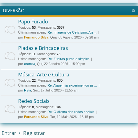
DIVERSÃO
Papo Furado
Tópicos
:
53
,
Mensagens
:
3537
Última mensagem:
Re: Imagens de Ceticismo, Ate…
por
Fernando Silva
, Qua, 05 Agosto 2026 - 09:28 am
Piadas e Brincadeiras
Tópicos
:
11
,
Mensagens
:
73
Última mensagem:
Re: Zueiras puras e simples
por
eremita
, Qui, 22 Janeiro 2026 - 15:09 pm
Música, Arte e Cultura
Tópicos
:
22
,
Mensagens
:
830
Última mensagem:
Re: Alguém já experimentou as…
por
Ryta
, Sex, 17 Julho 2026 - 11:55 am
Redes Sociais
Tópicos
:
8
,
Mensagens
:
144
Última mensagem:
Re: O dilema das redes sociais
por
Fernando Silva
, Ter, 12 Maio 2026 - 16:15 pm
Entrar
•
Registrar