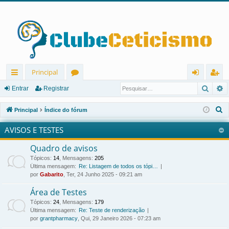
Principal
Pesqu
P
in
ór
nt
eg
Entrar
Registrar
ks
u
ra
ist
P
Principal
Índice do fórum
rá
ns
r
ra
e
AVISOS E TESTES
s
pi
r
q
Quadro de avisos
d
u
Tópicos
:
14
,
Mensagens
:
205
os
i
Última mensagem:
Re: Listagem de todos os tópi…
por
Gabarito
, Ter, 24 Junho 2025 - 09:21 am
s
a
Área de Testes
r
Tópicos
:
24
,
Mensagens
:
179
Última mensagem:
Re: Teste de renderização
por
grantpharmacy
, Qui, 29 Janeiro 2026 - 07:23 am