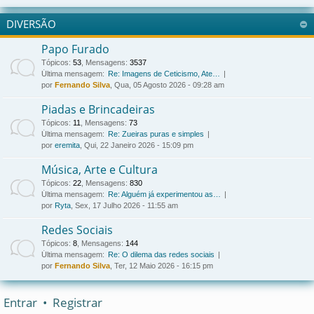
DIVERSÃO
Papo Furado
Tópicos
:
53
,
Mensagens
:
3537
Última mensagem:
Re: Imagens de Ceticismo, Ate…
por
Fernando Silva
, Qua, 05 Agosto 2026 - 09:28 am
Piadas e Brincadeiras
Tópicos
:
11
,
Mensagens
:
73
Última mensagem:
Re: Zueiras puras e simples
por
eremita
, Qui, 22 Janeiro 2026 - 15:09 pm
Música, Arte e Cultura
Tópicos
:
22
,
Mensagens
:
830
Última mensagem:
Re: Alguém já experimentou as…
por
Ryta
, Sex, 17 Julho 2026 - 11:55 am
Redes Sociais
Tópicos
:
8
,
Mensagens
:
144
Última mensagem:
Re: O dilema das redes sociais
por
Fernando Silva
, Ter, 12 Maio 2026 - 16:15 pm
Entrar
•
Registrar