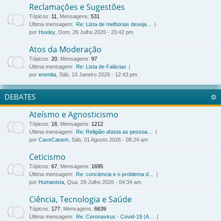
Reclamações e Sugestões
Tópicos
:
11
,
Mensagens
:
531
Última mensagem:
Re: Lista de melhorias deseja…
por
Huxley
, Dom, 26 Julho 2026 - 20:42 pm
Atos da Moderação
Tópicos
:
20
,
Mensagens
:
97
Última mensagem:
Re: Lista de Falácias
por
eremita
, Sáb, 10 Janeiro 2026 - 12:43 pm
DEBATES
Ateísmo e Agnosticismo
Tópicos
:
16
,
Mensagens
:
1212
Última mensagem:
Re: Religião afasta as pessoa…
por
CaveCanem
, Sáb, 01 Agosto 2026 - 08:24 am
Ceticismo
Tópicos
:
67
,
Mensagens
:
1695
Última mensagem:
Re: conciencia e o problema d…
por
Humanista
, Qua, 29 Julho 2026 - 04:34 am
Ciência, Tecnologia e Saúde
Tópicos
:
177
,
Mensagens
:
6639
Última mensagem:
Re: Coronavirus - Covid-19 (A…