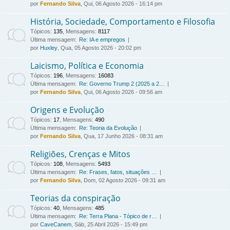
por
Fernando Silva
, Qui, 06 Agosto 2026 - 16:14 pm
História, Sociedade, Comportamento e Filosofia
Tópicos
:
135
,
Mensagens
:
8117
Última mensagem:
Re: IA e empregos
por
Huxley
, Qua, 05 Agosto 2026 - 20:02 pm
Laicismo, Política e Economia
Tópicos
:
196
,
Mensagens
:
16083
Última mensagem:
Re: Governo Trump 2 (2025 a 2…
por
Fernando Silva
, Qui, 06 Agosto 2026 - 09:56 am
Origens e Evolução
Tópicos
:
17
,
Mensagens
:
490
Última mensagem:
Re: Teoria da Evolução
por
Fernando Silva
, Qua, 17 Junho 2026 - 08:31 am
Religiões, Crenças e Mitos
Tópicos
:
108
,
Mensagens
:
5493
Última mensagem:
Re: Frases, fatos, situações …
por
Fernando Silva
, Dom, 02 Agosto 2026 - 09:31 am
Teorias da conspiração
Tópicos
:
40
,
Mensagens
:
485
Última mensagem:
Re: Terra Plana - Tópico de r…
por
CaveCanem
, Sáb, 25 Abril 2026 - 15:49 pm