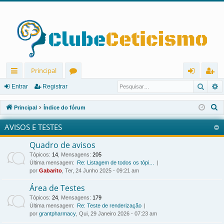
Principal
Pesqu
P
in
ór
nt
eg
Entrar
Registrar
ks
u
ra
ist
P
Principal
Índice do fórum
rá
ns
r
ra
e
AVISOS E TESTES
s
pi
r
q
Quadro de avisos
d
u
Tópicos
:
14
,
Mensagens
:
205
os
i
Última mensagem:
Re: Listagem de todos os tópi…
por
Gabarito
, Ter, 24 Junho 2025 - 09:21 am
s
a
Área de Testes
r
Tópicos
:
24
,
Mensagens
:
179
Última mensagem:
Re: Teste de renderização
por
grantpharmacy
, Qui, 29 Janeiro 2026 - 07:23 am