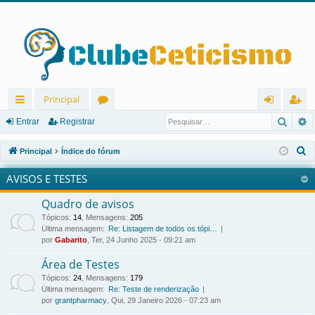
Principal
Pesqu
P
in
ór
nt
eg
Entrar
Registrar
ks
u
ra
ist
P
Principal
Índice do fórum
rá
ns
r
ra
e
AVISOS E TESTES
s
pi
r
q
Quadro de avisos
d
u
Tópicos
:
14
,
Mensagens
:
205
os
i
Última mensagem:
Re: Listagem de todos os tópi…
por
Gabarito
, Ter, 24 Junho 2025 - 09:21 am
s
a
Área de Testes
r
Tópicos
:
24
,
Mensagens
:
179
Última mensagem:
Re: Teste de renderização
por
grantpharmacy
, Qui, 29 Janeiro 2026 - 07:23 am