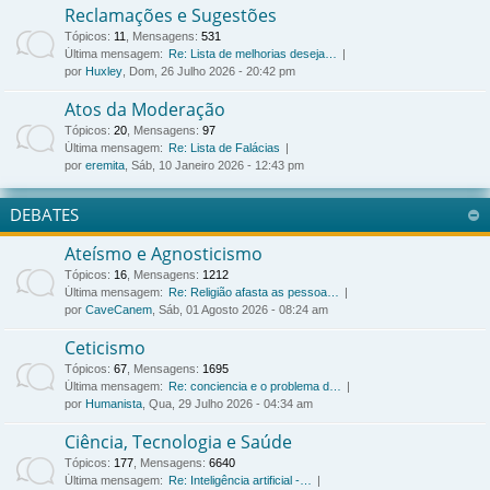
Reclamações e Sugestões
Tópicos
:
11
,
Mensagens
:
531
Última mensagem:
Re: Lista de melhorias deseja…
por
Huxley
, Dom, 26 Julho 2026 - 20:42 pm
Atos da Moderação
Tópicos
:
20
,
Mensagens
:
97
Última mensagem:
Re: Lista de Falácias
por
eremita
, Sáb, 10 Janeiro 2026 - 12:43 pm
DEBATES
Ateísmo e Agnosticismo
Tópicos
:
16
,
Mensagens
:
1212
Última mensagem:
Re: Religião afasta as pessoa…
por
CaveCanem
, Sáb, 01 Agosto 2026 - 08:24 am
Ceticismo
Tópicos
:
67
,
Mensagens
:
1695
Última mensagem:
Re: conciencia e o problema d…
por
Humanista
, Qua, 29 Julho 2026 - 04:34 am
Ciência, Tecnologia e Saúde
Tópicos
:
177
,
Mensagens
:
6640
Última mensagem:
Re: Inteligência artificial -…