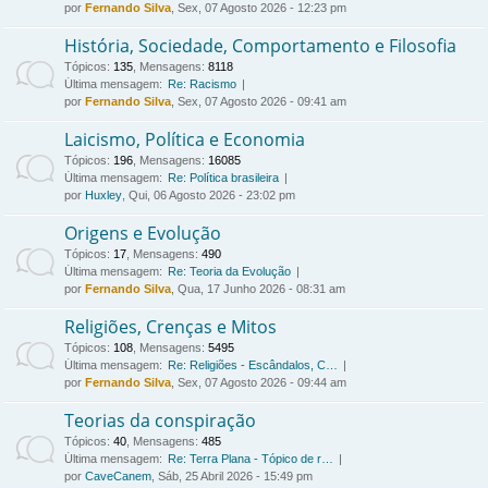
por
Fernando Silva
, Sex, 07 Agosto 2026 - 12:23 pm
História, Sociedade, Comportamento e Filosofia
Tópicos
:
135
,
Mensagens
:
8118
Última mensagem:
Re: Racismo
por
Fernando Silva
, Sex, 07 Agosto 2026 - 09:41 am
Laicismo, Política e Economia
Tópicos
:
196
,
Mensagens
:
16085
Última mensagem:
Re: Política brasileira
por
Huxley
, Qui, 06 Agosto 2026 - 23:02 pm
Origens e Evolução
Tópicos
:
17
,
Mensagens
:
490
Última mensagem:
Re: Teoria da Evolução
por
Fernando Silva
, Qua, 17 Junho 2026 - 08:31 am
Religiões, Crenças e Mitos
Tópicos
:
108
,
Mensagens
:
5495
Última mensagem:
Re: Religiões - Escândalos, C…
por
Fernando Silva
, Sex, 07 Agosto 2026 - 09:44 am
Teorias da conspiração
Tópicos
:
40
,
Mensagens
:
485
Última mensagem:
Re: Terra Plana - Tópico de r…
por
CaveCanem
, Sáb, 25 Abril 2026 - 15:49 pm