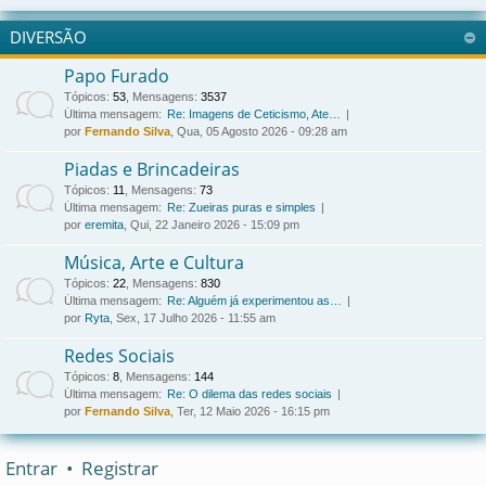
DIVERSÃO
Papo Furado
Tópicos
:
53
,
Mensagens
:
3537
Última mensagem:
Re: Imagens de Ceticismo, Ate…
por
Fernando Silva
, Qua, 05 Agosto 2026 - 09:28 am
Piadas e Brincadeiras
Tópicos
:
11
,
Mensagens
:
73
Última mensagem:
Re: Zueiras puras e simples
por
eremita
, Qui, 22 Janeiro 2026 - 15:09 pm
Música, Arte e Cultura
Tópicos
:
22
,
Mensagens
:
830
Última mensagem:
Re: Alguém já experimentou as…
por
Ryta
, Sex, 17 Julho 2026 - 11:55 am
Redes Sociais
Tópicos
:
8
,
Mensagens
:
144
Última mensagem:
Re: O dilema das redes sociais
por
Fernando Silva
, Ter, 12 Maio 2026 - 16:15 pm
Entrar
•
Registrar