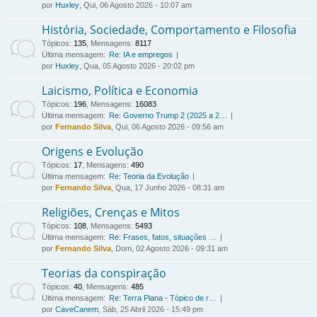
por
Huxley
, Qui, 06 Agosto 2026 - 10:07 am
História, Sociedade, Comportamento e Filosofia
Tópicos
:
135
,
Mensagens
:
8117
Última mensagem:
Re: IA e empregos
por
Huxley
, Qua, 05 Agosto 2026 - 20:02 pm
Laicismo, Política e Economia
Tópicos
:
196
,
Mensagens
:
16083
Última mensagem:
Re: Governo Trump 2 (2025 a 2…
por
Fernando Silva
, Qui, 06 Agosto 2026 - 09:56 am
Origens e Evolução
Tópicos
:
17
,
Mensagens
:
490
Última mensagem:
Re: Teoria da Evolução
por
Fernando Silva
, Qua, 17 Junho 2026 - 08:31 am
Religiões, Crenças e Mitos
Tópicos
:
108
,
Mensagens
:
5493
Última mensagem:
Re: Frases, fatos, situações …
por
Fernando Silva
, Dom, 02 Agosto 2026 - 09:31 am
Teorias da conspiração
Tópicos
:
40
,
Mensagens
:
485
Última mensagem:
Re: Terra Plana - Tópico de r…
por
CaveCanem
, Sáb, 25 Abril 2026 - 15:49 pm