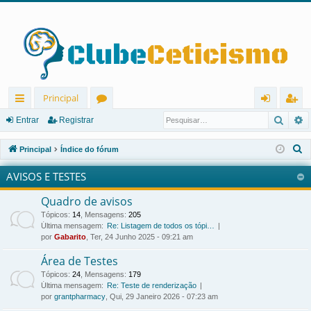
Principal
Pesqu
P
in
ór
nt
eg
Entrar
Registrar
ks
u
ra
ist
P
Principal
Índice do fórum
rá
ns
r
ra
e
AVISOS E TESTES
s
pi
r
q
Quadro de avisos
d
u
Tópicos
:
14
,
Mensagens
:
205
os
i
Última mensagem:
Re: Listagem de todos os tópi…
por
Gabarito
, Ter, 24 Junho 2025 - 09:21 am
s
a
Área de Testes
r
Tópicos
:
24
,
Mensagens
:
179
Última mensagem:
Re: Teste de renderização
por
grantpharmacy
, Qui, 29 Janeiro 2026 - 07:23 am