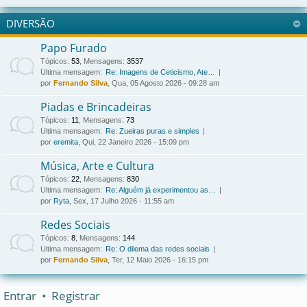
DIVERSÃO
Papo Furado
Tópicos
:
53
,
Mensagens
:
3537
Última mensagem:
Re: Imagens de Ceticismo, Ate…
por
Fernando Silva
, Qua, 05 Agosto 2026 - 09:28 am
Piadas e Brincadeiras
Tópicos
:
11
,
Mensagens
:
73
Última mensagem:
Re: Zueiras puras e simples
por
eremita
, Qui, 22 Janeiro 2026 - 15:09 pm
Música, Arte e Cultura
Tópicos
:
22
,
Mensagens
:
830
Última mensagem:
Re: Alguém já experimentou as…
por
Ryta
, Sex, 17 Julho 2026 - 11:55 am
Redes Sociais
Tópicos
:
8
,
Mensagens
:
144
Última mensagem:
Re: O dilema das redes sociais
por
Fernando Silva
, Ter, 12 Maio 2026 - 16:15 pm
Entrar
•
Registrar