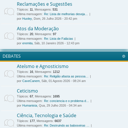
Reclamações e Sugestões
Tópicos
:
11
,
Mensagens
:
531
Última mensagem:
Re: Lista de melhorias deseja…
por
Huxley
, Dom, 26 Julho 2026 - 20:42 pm
Atos da Moderação
Tópicos
:
20
,
Mensagens
:
97
Última mensagem:
Re: Lista de Falácias
por
eremita
, Sáb, 10 Janeiro 2026 - 12:43 pm
DEBATES
Ateísmo e Agnosticismo
Tópicos
:
16
,
Mensagens
:
1212
Última mensagem:
Re: Religião afasta as pessoa…
por
CaveCanem
, Sáb, 01 Agosto 2026 - 08:24 am
Ceticismo
Tópicos
:
67
,
Mensagens
:
1695
Última mensagem:
Re: conciencia e o problema d…
por
Humanista
, Qua, 29 Julho 2026 - 04:34 am
Ciência, Tecnologia e Saúde
Tópicos
:
177
,
Mensagens
:
6637
Última mensagem:
Re: Destruindo as baboseiras …