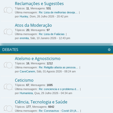
Reclamações e Sugestões
Tópicos
:
11
,
Mensagens
:
531
Última mensagem:
Re: Lista de melhorias deseja…
por
Huxley
, Dom, 26 Julho 2026 - 20:42 pm
Atos da Moderação
Tópicos
:
20
,
Mensagens
:
97
Última mensagem:
Re: Lista de Falácias
por
eremita
, Sáb, 10 Janeiro 2026 - 12:43 pm
DEBATES
Ateísmo e Agnosticismo
Tópicos
:
16
,
Mensagens
:
1212
Última mensagem:
Re: Religião afasta as pessoa…
por
CaveCanem
, Sáb, 01 Agosto 2026 - 08:24 am
Ceticismo
Tópicos
:
67
,
Mensagens
:
1695
Última mensagem:
Re: conciencia e o problema d…
por
Humanista
, Qua, 29 Julho 2026 - 04:34 am
Ciência, Tecnologia e Saúde
Tópicos
:
177
,
Mensagens
:
6642
Última mensagem:
Re: Coronavirus - Covid-19 (A…