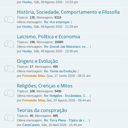
por
Huxley
, Sáb, 08 Agosto 2026 - 14:23 pm
História, Sociedade, Comportamento e Filosofia
Tópicos
:
135
,
Mensagens
:
8119
Última mensagem:
Re: IA e empregos
por
Huxley
, Sáb, 08 Agosto 2026 - 21:29 pm
Laicismo, Política e Economia
Tópicos
:
196
,
Mensagens
:
16089
Última mensagem:
Re: Dossiê Jair Bolsonaro: se…
por
Huxley
, Sáb, 08 Agosto 2026 - 23:38 pm
Origens e Evolução
Tópicos
:
17
,
Mensagens
:
490
Última mensagem:
Re: Teoria da Evolução
por
Fernando Silva
, Qua, 17 Junho 2026 - 08:31 am
Religiões, Crenças e Mitos
Tópicos
:
108
,
Mensagens
:
5495
Última mensagem:
Re: Religiões - Escândalos, C…
por
Fernando Silva
, Sex, 07 Agosto 2026 - 09:44 am
Teorias da conspiração
Tópicos
:
40
,
Mensagens
:
485
Última mensagem:
Re: Terra Plana - Tópico de r…
por
CaveCanem
, Sáb, 25 Abril 2026 - 15:49 pm