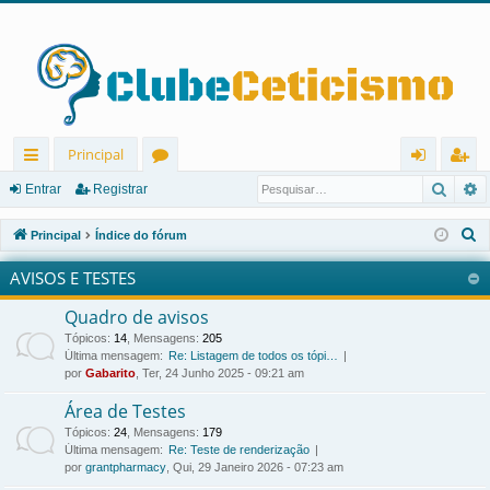
Principal
Pesqu
P
in
ór
nt
eg
Entrar
Registrar
ks
u
ra
ist
P
Principal
Índice do fórum
rá
ns
r
ra
e
AVISOS E TESTES
s
pi
r
q
Quadro de avisos
d
u
Tópicos
:
14
,
Mensagens
:
205
os
i
Última mensagem:
Re: Listagem de todos os tópi…
por
Gabarito
, Ter, 24 Junho 2025 - 09:21 am
s
a
Área de Testes
r
Tópicos
:
24
,
Mensagens
:
179
Última mensagem:
Re: Teste de renderização
por
grantpharmacy
, Qui, 29 Janeiro 2026 - 07:23 am