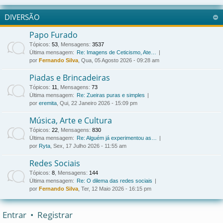
DIVERSÃO
Papo Furado
Tópicos
:
53
,
Mensagens
:
3537
Última mensagem:
Re: Imagens de Ceticismo, Ate…
por
Fernando Silva
, Qua, 05 Agosto 2026 - 09:28 am
Piadas e Brincadeiras
Tópicos
:
11
,
Mensagens
:
73
Última mensagem:
Re: Zueiras puras e simples
por
eremita
, Qui, 22 Janeiro 2026 - 15:09 pm
Música, Arte e Cultura
Tópicos
:
22
,
Mensagens
:
830
Última mensagem:
Re: Alguém já experimentou as…
por
Ryta
, Sex, 17 Julho 2026 - 11:55 am
Redes Sociais
Tópicos
:
8
,
Mensagens
:
144
Última mensagem:
Re: O dilema das redes sociais
por
Fernando Silva
, Ter, 12 Maio 2026 - 16:15 pm
Entrar
•
Registrar