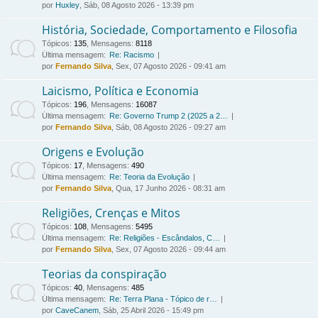
por
Huxley
, Sáb, 08 Agosto 2026 - 13:39 pm
História, Sociedade, Comportamento e Filosofia
Tópicos
:
135
,
Mensagens
:
8118
Última mensagem:
Re: Racismo
por
Fernando Silva
, Sex, 07 Agosto 2026 - 09:41 am
Laicismo, Política e Economia
Tópicos
:
196
,
Mensagens
:
16087
Última mensagem:
Re: Governo Trump 2 (2025 a 2…
por
Fernando Silva
, Sáb, 08 Agosto 2026 - 09:27 am
Origens e Evolução
Tópicos
:
17
,
Mensagens
:
490
Última mensagem:
Re: Teoria da Evolução
por
Fernando Silva
, Qua, 17 Junho 2026 - 08:31 am
Religiões, Crenças e Mitos
Tópicos
:
108
,
Mensagens
:
5495
Última mensagem:
Re: Religiões - Escândalos, C…
por
Fernando Silva
, Sex, 07 Agosto 2026 - 09:44 am
Teorias da conspiração
Tópicos
:
40
,
Mensagens
:
485
Última mensagem:
Re: Terra Plana - Tópico de r…
por
CaveCanem
, Sáb, 25 Abril 2026 - 15:49 pm