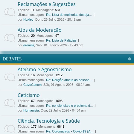
Reclamações e Sugestões
Tópicos
:
11
,
Mensagens
:
531
Última mensagem:
Re: Lista de melhorias deseja…
por
Huxley
, Dom, 26 Julho 2026 - 20:42 pm
Atos da Moderação
Tópicos
:
20
,
Mensagens
:
97
Última mensagem:
Re: Lista de Falácias
por
eremita
, Sáb, 10 Janeiro 2026 - 12:43 pm
DEBATES
Ateísmo e Agnosticismo
Tópicos
:
16
,
Mensagens
:
1212
Última mensagem:
Re: Religião afasta as pessoa…
por
CaveCanem
, Sáb, 01 Agosto 2026 - 08:24 am
Ceticismo
Tópicos
:
67
,
Mensagens
:
1695
Última mensagem:
Re: conciencia e o problema d…
por
Humanista
, Qua, 29 Julho 2026 - 04:34 am
Ciência, Tecnologia e Saúde
Tópicos
:
177
,
Mensagens
:
6641
Última mensagem:
Re: Coronavirus - Covid-19 (A…