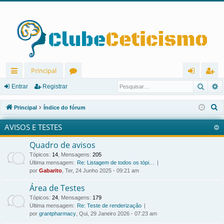
Principal
Pesqu
P
in
ór
nt
eg
Entrar
Registrar
ks
u
ra
ist
P
Principal
Índice do fórum
rá
ns
r
ra
e
AVISOS E TESTES
s
pi
r
q
Quadro de avisos
d
u
Tópicos
:
14
,
Mensagens
:
205
os
i
Última mensagem:
Re: Listagem de todos os tópi…
por
Gabarito
, Ter, 24 Junho 2025 - 09:21 am
s
a
Área de Testes
r
Tópicos
:
24
,
Mensagens
:
179
Última mensagem:
Re: Teste de renderização
por
grantpharmacy
, Qui, 29 Janeiro 2026 - 07:23 am