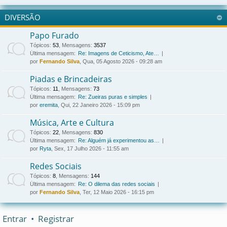
DIVERSÃO
Papo Furado
Tópicos
:
53
,
Mensagens
:
3537
Última mensagem:
Re: Imagens de Ceticismo, Ate…
por
Fernando Silva
, Qua, 05 Agosto 2026 - 09:28 am
Piadas e Brincadeiras
Tópicos
:
11
,
Mensagens
:
73
Última mensagem:
Re: Zueiras puras e simples
por
eremita
, Qui, 22 Janeiro 2026 - 15:09 pm
Música, Arte e Cultura
Tópicos
:
22
,
Mensagens
:
830
Última mensagem:
Re: Alguém já experimentou as…
por
Ryta
, Sex, 17 Julho 2026 - 11:55 am
Redes Sociais
Tópicos
:
8
,
Mensagens
:
144
Última mensagem:
Re: O dilema das redes sociais
por
Fernando Silva
, Ter, 12 Maio 2026 - 16:15 pm
Entrar
•
Registrar