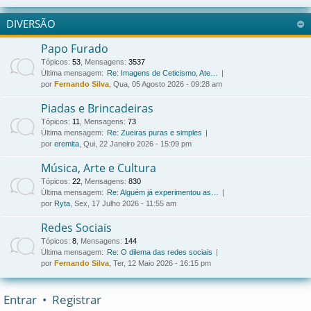
DIVERSÃO
Papo Furado
Tópicos
:
53
,
Mensagens
:
3537
Última mensagem:
Re: Imagens de Ceticismo, Ate…
por
Fernando Silva
, Qua, 05 Agosto 2026 - 09:28 am
Piadas e Brincadeiras
Tópicos
:
11
,
Mensagens
:
73
Última mensagem:
Re: Zueiras puras e simples
por
eremita
, Qui, 22 Janeiro 2026 - 15:09 pm
Música, Arte e Cultura
Tópicos
:
22
,
Mensagens
:
830
Última mensagem:
Re: Alguém já experimentou as…
por
Ryta
, Sex, 17 Julho 2026 - 11:55 am
Redes Sociais
Tópicos
:
8
,
Mensagens
:
144
Última mensagem:
Re: O dilema das redes sociais
por
Fernando Silva
, Ter, 12 Maio 2026 - 16:15 pm
Entrar
•
Registrar