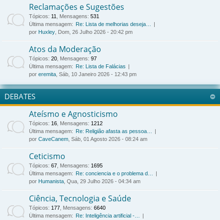
Reclamações e Sugestões
Tópicos
:
11
,
Mensagens
:
531
Última mensagem:
Re: Lista de melhorias deseja…
por
Huxley
, Dom, 26 Julho 2026 - 20:42 pm
Atos da Moderação
Tópicos
:
20
,
Mensagens
:
97
Última mensagem:
Re: Lista de Falácias
por
eremita
, Sáb, 10 Janeiro 2026 - 12:43 pm
DEBATES
Ateísmo e Agnosticismo
Tópicos
:
16
,
Mensagens
:
1212
Última mensagem:
Re: Religião afasta as pessoa…
por
CaveCanem
, Sáb, 01 Agosto 2026 - 08:24 am
Ceticismo
Tópicos
:
67
,
Mensagens
:
1695
Última mensagem:
Re: conciencia e o problema d…
por
Humanista
, Qua, 29 Julho 2026 - 04:34 am
Ciência, Tecnologia e Saúde
Tópicos
:
177
,
Mensagens
:
6640
Última mensagem:
Re: Inteligência artificial -…