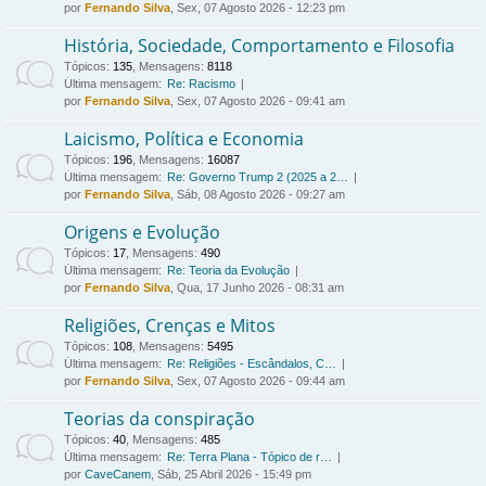
por
Fernando Silva
, Sex, 07 Agosto 2026 - 12:23 pm
História, Sociedade, Comportamento e Filosofia
Tópicos
:
135
,
Mensagens
:
8118
Última mensagem:
Re: Racismo
por
Fernando Silva
, Sex, 07 Agosto 2026 - 09:41 am
Laicismo, Política e Economia
Tópicos
:
196
,
Mensagens
:
16087
Última mensagem:
Re: Governo Trump 2 (2025 a 2…
por
Fernando Silva
, Sáb, 08 Agosto 2026 - 09:27 am
Origens e Evolução
Tópicos
:
17
,
Mensagens
:
490
Última mensagem:
Re: Teoria da Evolução
por
Fernando Silva
, Qua, 17 Junho 2026 - 08:31 am
Religiões, Crenças e Mitos
Tópicos
:
108
,
Mensagens
:
5495
Última mensagem:
Re: Religiões - Escândalos, C…
por
Fernando Silva
, Sex, 07 Agosto 2026 - 09:44 am
Teorias da conspiração
Tópicos
:
40
,
Mensagens
:
485
Última mensagem:
Re: Terra Plana - Tópico de r…
por
CaveCanem
, Sáb, 25 Abril 2026 - 15:49 pm