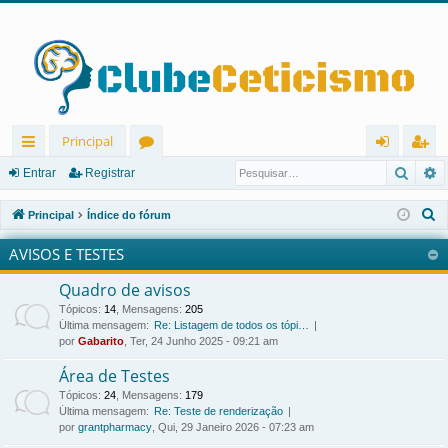
Principal
Pesqu
P
in
ór
nt
eg
Entrar
Registrar
ks
u
ra
ist
P
Principal
Índice do fórum
rá
ns
r
ra
e
AVISOS E TESTES
s
pi
r
q
Quadro de avisos
d
u
Tópicos
:
14
,
Mensagens
:
205
os
i
Última mensagem:
Re: Listagem de todos os tópi…
por
Gabarito
, Ter, 24 Junho 2025 - 09:21 am
s
a
Área de Testes
r
Tópicos
:
24
,
Mensagens
:
179
Última mensagem:
Re: Teste de renderização
por
grantpharmacy
, Qui, 29 Janeiro 2026 - 07:23 am