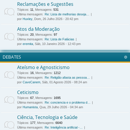
Reclamações e Sugestões
Tópicos
:
11
,
Mensagens
:
531
Última mensagem:
Re: Lista de melhorias deseja…
por
Huxley
, Dom, 26 Julho 2026 - 20:42 pm
Atos da Moderação
Tópicos
:
20
,
Mensagens
:
97
Última mensagem:
Re: Lista de Falácias
por
eremita
, Sáb, 10 Janeiro 2026 - 12:43 pm
DEBATES
Ateísmo e Agnosticismo
Tópicos
:
16
,
Mensagens
:
1212
Última mensagem:
Re: Religião afasta as pessoa…
por
CaveCanem
, Sáb, 01 Agosto 2026 - 08:24 am
Ceticismo
Tópicos
:
67
,
Mensagens
:
1695
Última mensagem:
Re: conciencia e o problema d…
por
Humanista
, Qua, 29 Julho 2026 - 04:34 am
Ciência, Tecnologia e Saúde
Tópicos
:
177
,
Mensagens
:
6640
Última mensagem:
Re: Inteligência artificial -…