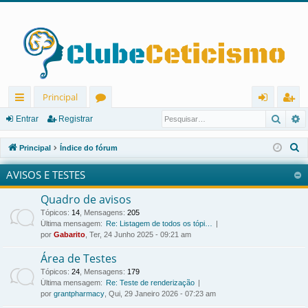
Principal
Pesqu
P
in
ór
nt
eg
Entrar
Registrar
ks
u
ra
ist
P
Principal
Índice do fórum
rá
ns
r
ra
e
AVISOS E TESTES
s
pi
r
q
Quadro de avisos
d
u
Tópicos
:
14
,
Mensagens
:
205
os
i
Última mensagem:
Re: Listagem de todos os tópi…
por
Gabarito
, Ter, 24 Junho 2025 - 09:21 am
s
a
Área de Testes
r
Tópicos
:
24
,
Mensagens
:
179
Última mensagem:
Re: Teste de renderização
por
grantpharmacy
, Qui, 29 Janeiro 2026 - 07:23 am