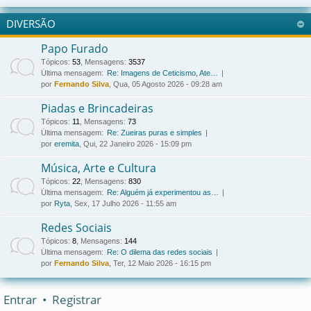
DIVERSÃO
Papo Furado
Tópicos
:
53
,
Mensagens
:
3537
Última mensagem:
Re: Imagens de Ceticismo, Ate…
por
Fernando Silva
, Qua, 05 Agosto 2026 - 09:28 am
Piadas e Brincadeiras
Tópicos
:
11
,
Mensagens
:
73
Última mensagem:
Re: Zueiras puras e simples
por
eremita
, Qui, 22 Janeiro 2026 - 15:09 pm
Música, Arte e Cultura
Tópicos
:
22
,
Mensagens
:
830
Última mensagem:
Re: Alguém já experimentou as…
por
Ryta
, Sex, 17 Julho 2026 - 11:55 am
Redes Sociais
Tópicos
:
8
,
Mensagens
:
144
Última mensagem:
Re: O dilema das redes sociais
por
Fernando Silva
, Ter, 12 Maio 2026 - 16:15 pm
Entrar
•
Registrar