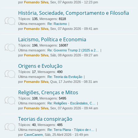
por
Fernando Silva
, Sex, 07 Agosto 2026 - 12:23 pm
História, Sociedade, Comportamento e Filosofia
Tópicos
:
135
,
Mensagens
:
8118
Última mensagem:
Re: Racismo
por
Fernando Silva
, Sex, 07 Agosto 2026 - 09:41 am
Laicismo, Política e Economia
Tópicos
:
196
,
Mensagens
:
16087
Última mensagem:
Re: Governo Trump 2 (2025 a 2…
por
Fernando Silva
, Sáb, 08 Agosto 2026 - 09:27 am
Origens e Evolução
Tópicos
:
17
,
Mensagens
:
490
Última mensagem:
Re: Teoria da Evolução
por
Fernando Silva
, Qua, 17 Junho 2026 - 08:31 am
Religiões, Crenças e Mitos
Tópicos
:
108
,
Mensagens
:
5495
Última mensagem:
Re: Religiões - Escândalos, C…
por
Fernando Silva
, Sex, 07 Agosto 2026 - 09:44 am
Teorias da conspiração
Tópicos
:
40
,
Mensagens
:
485
Última mensagem:
Re: Terra Plana - Tópico de r…
por
CaveCanem
, Sáb, 25 Abril 2026 - 15:49 pm