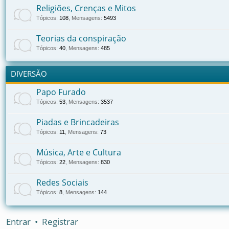
Religiões, Crenças e Mitos
Tópicos
:
108
,
Mensagens
:
5493
Teorias da conspiração
Tópicos
:
40
,
Mensagens
:
485
DIVERSÃO
Papo Furado
Tópicos
:
53
,
Mensagens
:
3537
Piadas e Brincadeiras
Tópicos
:
11
,
Mensagens
:
73
Música, Arte e Cultura
Tópicos
:
22
,
Mensagens
:
830
Redes Sociais
Tópicos
:
8
,
Mensagens
:
144
Entrar
•
Registrar