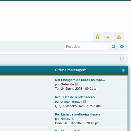
L
Pesqui
Pes
FA
nt
eg
Q
ra
ist
r
ra
Última mensagem
r
Re: Listagem de todos os tópi…
V
por
Gabarito
e
Ter, 24 Junho 2025 - 09:21 am
r
Re: Teste de renderização
ú
V
por
grantpharmacy
l
e
Qui, 29 Janeiro 2026 - 07:23 am
t
r
i
Re: Lista de melhorias deseja…
ú
m
V
por
Huxley
l
a
e
Dom, 26 Julho 2026 - 20:42 pm
t
m
r
i
e