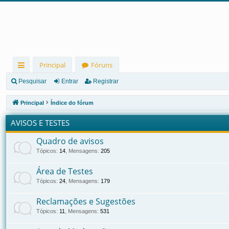
Principal
Fóruns
in
Pesquisar
Entrar
Registrar
ks
Principal
Índice do fórum
rá
AVISOS E TESTES
pi
Quadro de avisos
d
Tópicos
:
14
,
Mensagens
:
205
os
Área de Testes
Tópicos
:
24
,
Mensagens
:
179
Reclamações e Sugestões
Tópicos
:
11
,
Mensagens
:
531