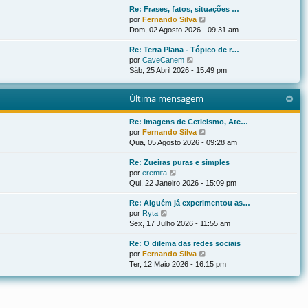
g
Re: Frases, fatos, situações …
ú
m
n
e
V
por
Fernando Silva
l
a
s
m
e
Dom, 02 Agosto 2026 - 09:31 am
t
m
a
r
i
e
g
Re: Terra Plana - Tópico de r…
ú
m
n
e
V
por
CaveCanem
l
a
s
m
e
Sáb, 25 Abril 2026 - 15:49 pm
t
m
a
r
i
e
g
ú
m
n
e
Última mensagem
l
a
s
m
t
m
a
i
Re: Imagens de Ceticismo, Ate…
e
g
m
V
por
Fernando Silva
n
e
a
e
Qua, 05 Agosto 2026 - 09:28 am
s
m
m
r
a
Re: Zueiras puras e simples
e
ú
g
V
por
eremita
n
l
e
e
Qui, 22 Janeiro 2026 - 15:09 pm
s
t
m
r
a
i
Re: Alguém já experimentou as…
ú
g
m
V
por
Ryta
l
e
a
e
Sex, 17 Julho 2026 - 11:55 am
t
m
m
r
i
e
Re: O dilema das redes sociais
ú
m
n
V
por
Fernando Silva
l
a
s
e
Ter, 12 Maio 2026 - 16:15 pm
t
m
a
r
i
e
g
ú
m
n
e
l
a
s
m
t
m
a