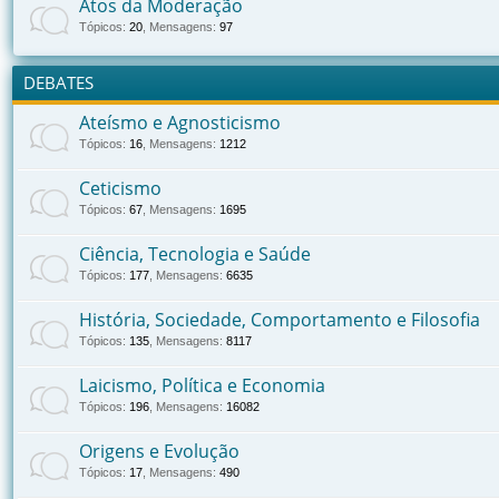
Atos da Moderação
Tópicos
:
20
,
Mensagens
:
97
DEBATES
Ateísmo e Agnosticismo
Tópicos
:
16
,
Mensagens
:
1212
Ceticismo
Tópicos
:
67
,
Mensagens
:
1695
Ciência, Tecnologia e Saúde
Tópicos
:
177
,
Mensagens
:
6635
História, Sociedade, Comportamento e Filosofia
Tópicos
:
135
,
Mensagens
:
8117
Laicismo, Política e Economia
Tópicos
:
196
,
Mensagens
:
16082
Origens e Evolução
Tópicos
:
17
,
Mensagens
:
490