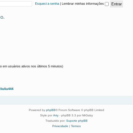
Esqueci a senha
|
Lembrar minhas informações
o.
ado em usuários ativos nos últimos 5 minutos)
:
liuliu444
Powered by
phpBB
® Forum Software © phpBB Limited
Style por
Arty
- phpBB 3.3 por MrGaby
Traduzido por:
Suporte phpBB
Privacidade
|
Termos