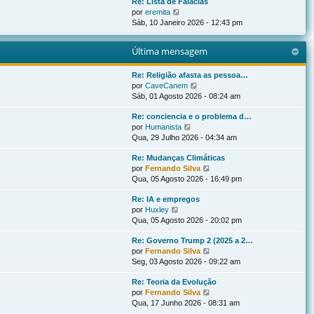
Re: Lista de Falácias
ú
m
n
V
por
eremita
l
a
s
e
Sáb, 10 Janeiro 2026 - 12:43 pm
t
m
a
r
i
e
g
ú
m
n
e
Última mensagem
l
a
s
m
t
m
a
i
Re: Religião afasta as pessoa…
e
g
m
V
por
CaveCanem
n
e
a
e
Sáb, 01 Agosto 2026 - 08:24 am
s
m
m
r
a
Re: conciencia e o problema d…
e
ú
g
V
por
Humanista
n
l
e
e
Qua, 29 Julho 2026 - 04:34 am
s
t
m
r
a
i
Re: Mudanças Climáticas
ú
g
m
V
por
Fernando Silva
l
e
a
e
Qua, 05 Agosto 2026 - 16:49 pm
t
m
m
r
i
e
Re: IA e empregos
ú
m
n
V
por
Huxley
l
a
s
e
Qua, 05 Agosto 2026 - 20:02 pm
t
m
a
r
i
e
g
Re: Governo Trump 2 (2025 a 2…
ú
m
n
e
V
por
Fernando Silva
l
a
s
m
e
Seg, 03 Agosto 2026 - 09:22 am
t
m
a
r
i
e
g
Re: Teoria da Evolução
ú
m
n
e
V
por
Fernando Silva
l
a
s
m
e
Qua, 17 Junho 2026 - 08:31 am
t
m
a
r
i
e