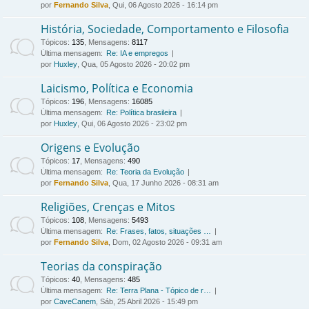
por
Fernando Silva
, Qui, 06 Agosto 2026 - 16:14 pm
História, Sociedade, Comportamento e Filosofia
Tópicos
:
135
,
Mensagens
:
8117
Última mensagem:
Re: IA e empregos
por
Huxley
, Qua, 05 Agosto 2026 - 20:02 pm
Laicismo, Política e Economia
Tópicos
:
196
,
Mensagens
:
16085
Última mensagem:
Re: Política brasileira
por
Huxley
, Qui, 06 Agosto 2026 - 23:02 pm
Origens e Evolução
Tópicos
:
17
,
Mensagens
:
490
Última mensagem:
Re: Teoria da Evolução
por
Fernando Silva
, Qua, 17 Junho 2026 - 08:31 am
Religiões, Crenças e Mitos
Tópicos
:
108
,
Mensagens
:
5493
Última mensagem:
Re: Frases, fatos, situações …
por
Fernando Silva
, Dom, 02 Agosto 2026 - 09:31 am
Teorias da conspiração
Tópicos
:
40
,
Mensagens
:
485
Última mensagem:
Re: Terra Plana - Tópico de r…
por
CaveCanem
, Sáb, 25 Abril 2026 - 15:49 pm