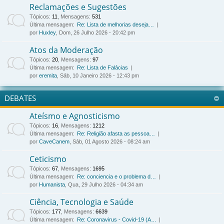
Reclamações e Sugestões
Tópicos
:
11
,
Mensagens
:
531
Última mensagem:
Re: Lista de melhorias deseja…
por
Huxley
, Dom, 26 Julho 2026 - 20:42 pm
Atos da Moderação
Tópicos
:
20
,
Mensagens
:
97
Última mensagem:
Re: Lista de Falácias
por
eremita
, Sáb, 10 Janeiro 2026 - 12:43 pm
DEBATES
Ateísmo e Agnosticismo
Tópicos
:
16
,
Mensagens
:
1212
Última mensagem:
Re: Religião afasta as pessoa…
por
CaveCanem
, Sáb, 01 Agosto 2026 - 08:24 am
Ceticismo
Tópicos
:
67
,
Mensagens
:
1695
Última mensagem:
Re: conciencia e o problema d…
por
Humanista
, Qua, 29 Julho 2026 - 04:34 am
Ciência, Tecnologia e Saúde
Tópicos
:
177
,
Mensagens
:
6639
Última mensagem:
Re: Coronavirus - Covid-19 (A…