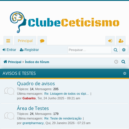
Principal
Pesqu
P
in
ór
nt
eg
Entrar
Registrar
ks
u
ra
ist
P
Principal
Índice do fórum
rá
ns
r
ra
e
AVISOS E TESTES
s
pi
r
q
Quadro de avisos
d
u
Tópicos
:
14
,
Mensagens
:
205
os
i
Última mensagem:
Re: Listagem de todos os tópi…
por
Gabarito
, Ter, 24 Junho 2025 - 09:21 am
s
a
Área de Testes
r
Tópicos
:
24
,
Mensagens
:
179
Última mensagem:
Re: Teste de renderização
por
grantpharmacy
, Qui, 29 Janeiro 2026 - 07:23 am