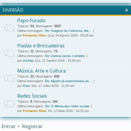
DIVERSÃO
Papo Furado
Tópicos
:
53
,
Mensagens
:
3537
Última mensagem:
Re: Imagens de Ceticismo, Ate…
por
Fernando Silva
, Qua, 05 Agosto 2026 - 09:28 am
Piadas e Brincadeiras
Tópicos
:
11
,
Mensagens
:
73
Última mensagem:
Re: Zueiras puras e simples
por
eremita
, Qui, 22 Janeiro 2026 - 15:09 pm
Música, Arte e Cultura
Tópicos
:
22
,
Mensagens
:
830
Última mensagem:
Re: Alguém já experimentou as…
por
Ryta
, Sex, 17 Julho 2026 - 11:55 am
Redes Sociais
Tópicos
:
8
,
Mensagens
:
144
Última mensagem:
Re: O dilema das redes sociais
por
Fernando Silva
, Ter, 12 Maio 2026 - 16:15 pm
Entrar
•
Registrar