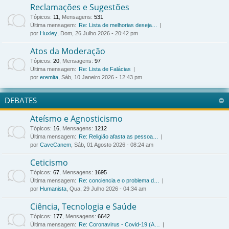
Reclamações e Sugestões
Tópicos
:
11
,
Mensagens
:
531
Última mensagem:
Re: Lista de melhorias deseja…
por
Huxley
, Dom, 26 Julho 2026 - 20:42 pm
Atos da Moderação
Tópicos
:
20
,
Mensagens
:
97
Última mensagem:
Re: Lista de Falácias
por
eremita
, Sáb, 10 Janeiro 2026 - 12:43 pm
DEBATES
Ateísmo e Agnosticismo
Tópicos
:
16
,
Mensagens
:
1212
Última mensagem:
Re: Religião afasta as pessoa…
por
CaveCanem
, Sáb, 01 Agosto 2026 - 08:24 am
Ceticismo
Tópicos
:
67
,
Mensagens
:
1695
Última mensagem:
Re: conciencia e o problema d…
por
Humanista
, Qua, 29 Julho 2026 - 04:34 am
Ciência, Tecnologia e Saúde
Tópicos
:
177
,
Mensagens
:
6642
Última mensagem:
Re: Coronavirus - Covid-19 (A…