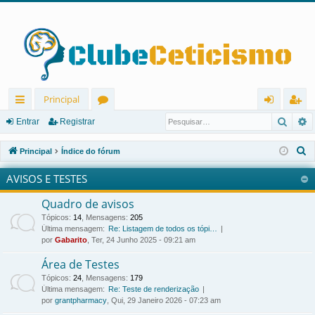
Principal
Pesqu
P
in
ór
nt
eg
Entrar
Registrar
ks
u
ra
ist
P
Principal
Índice do fórum
rá
ns
r
ra
e
AVISOS E TESTES
s
pi
r
q
Quadro de avisos
d
u
Tópicos
:
14
,
Mensagens
:
205
os
i
Última mensagem:
Re: Listagem de todos os tópi…
por
Gabarito
, Ter, 24 Junho 2025 - 09:21 am
s
a
Área de Testes
r
Tópicos
:
24
,
Mensagens
:
179
Última mensagem:
Re: Teste de renderização
por
grantpharmacy
, Qui, 29 Janeiro 2026 - 07:23 am