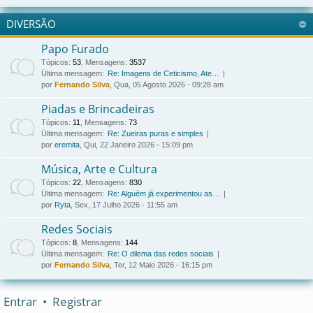
DIVERSÃO
Papo Furado
Tópicos
:
53
,
Mensagens
:
3537
Última mensagem:
Re: Imagens de Ceticismo, Ate…
por
Fernando Silva
, Qua, 05 Agosto 2026 - 09:28 am
Piadas e Brincadeiras
Tópicos
:
11
,
Mensagens
:
73
Última mensagem:
Re: Zueiras puras e simples
por
eremita
, Qui, 22 Janeiro 2026 - 15:09 pm
Música, Arte e Cultura
Tópicos
:
22
,
Mensagens
:
830
Última mensagem:
Re: Alguém já experimentou as…
por
Ryta
, Sex, 17 Julho 2026 - 11:55 am
Redes Sociais
Tópicos
:
8
,
Mensagens
:
144
Última mensagem:
Re: O dilema das redes sociais
por
Fernando Silva
, Ter, 12 Maio 2026 - 16:15 pm
Entrar
•
Registrar