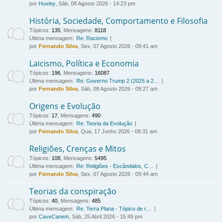
por
Huxley
, Sáb, 08 Agosto 2026 - 14:23 pm
História, Sociedade, Comportamento e Filosofia
Tópicos
:
135
,
Mensagens
:
8118
Última mensagem:
Re: Racismo
por
Fernando Silva
, Sex, 07 Agosto 2026 - 09:41 am
Laicismo, Política e Economia
Tópicos
:
196
,
Mensagens
:
16087
Última mensagem:
Re: Governo Trump 2 (2025 a 2…
por
Fernando Silva
, Sáb, 08 Agosto 2026 - 09:27 am
Origens e Evolução
Tópicos
:
17
,
Mensagens
:
490
Última mensagem:
Re: Teoria da Evolução
por
Fernando Silva
, Qua, 17 Junho 2026 - 08:31 am
Religiões, Crenças e Mitos
Tópicos
:
108
,
Mensagens
:
5495
Última mensagem:
Re: Religiões - Escândalos, C…
por
Fernando Silva
, Sex, 07 Agosto 2026 - 09:44 am
Teorias da conspiração
Tópicos
:
40
,
Mensagens
:
485
Última mensagem:
Re: Terra Plana - Tópico de r…
por
CaveCanem
, Sáb, 25 Abril 2026 - 15:49 pm