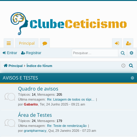
Principal
Pesqu
P
in
ór
nt
eg
Entrar
Registrar
ks
u
ra
ist
P
Principal
Índice do fórum
rá
ns
r
ra
e
AVISOS E TESTES
s
pi
r
q
Quadro de avisos
d
u
Tópicos
:
14
,
Mensagens
:
205
os
i
Última mensagem:
Re: Listagem de todos os tópi…
por
Gabarito
, Ter, 24 Junho 2025 - 09:21 am
s
a
Área de Testes
r
Tópicos
:
24
,
Mensagens
:
179
Última mensagem:
Re: Teste de renderização
por
grantpharmacy
, Qui, 29 Janeiro 2026 - 07:23 am