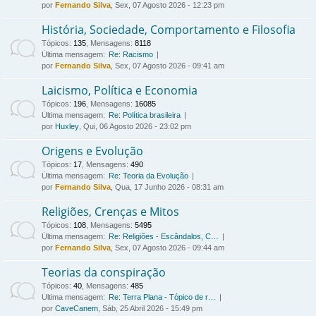
por
Fernando Silva
, Sex, 07 Agosto 2026 - 12:23 pm
História, Sociedade, Comportamento e Filosofia
Tópicos
:
135
,
Mensagens
:
8118
Última mensagem:
Re: Racismo
por
Fernando Silva
, Sex, 07 Agosto 2026 - 09:41 am
Laicismo, Política e Economia
Tópicos
:
196
,
Mensagens
:
16085
Última mensagem:
Re: Política brasileira
por
Huxley
, Qui, 06 Agosto 2026 - 23:02 pm
Origens e Evolução
Tópicos
:
17
,
Mensagens
:
490
Última mensagem:
Re: Teoria da Evolução
por
Fernando Silva
, Qua, 17 Junho 2026 - 08:31 am
Religiões, Crenças e Mitos
Tópicos
:
108
,
Mensagens
:
5495
Última mensagem:
Re: Religiões - Escândalos, C…
por
Fernando Silva
, Sex, 07 Agosto 2026 - 09:44 am
Teorias da conspiração
Tópicos
:
40
,
Mensagens
:
485
Última mensagem:
Re: Terra Plana - Tópico de r…
por
CaveCanem
, Sáb, 25 Abril 2026 - 15:49 pm