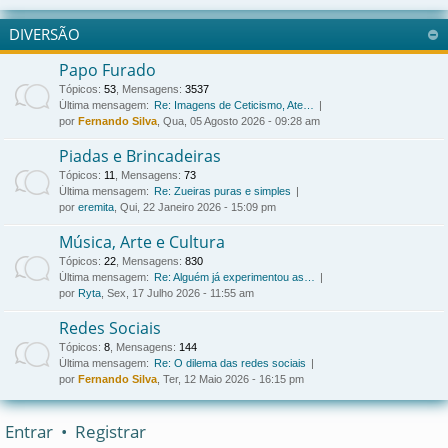
DIVERSÃO
Papo Furado
Tópicos
:
53
,
Mensagens
:
3537
Última mensagem:
Re: Imagens de Ceticismo, Ate…
por
Fernando Silva
, Qua, 05 Agosto 2026 - 09:28 am
Piadas e Brincadeiras
Tópicos
:
11
,
Mensagens
:
73
Última mensagem:
Re: Zueiras puras e simples
por
eremita
, Qui, 22 Janeiro 2026 - 15:09 pm
Música, Arte e Cultura
Tópicos
:
22
,
Mensagens
:
830
Última mensagem:
Re: Alguém já experimentou as…
por
Ryta
, Sex, 17 Julho 2026 - 11:55 am
Redes Sociais
Tópicos
:
8
,
Mensagens
:
144
Última mensagem:
Re: O dilema das redes sociais
por
Fernando Silva
, Ter, 12 Maio 2026 - 16:15 pm
Entrar
•
Registrar