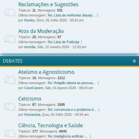
Reclamações e Sugestões
Tópicos
:
11
,
Mensagens
:
531
Última mensagem:
Re: Lista de melhorias deseja…
por
Huxley
, Dom, 26 Julho 2026 - 20:42 pm
Atos da Moderação
Tópicos
:
20
,
Mensagens
:
97
Última mensagem:
Re: Lista de Falácias
por
eremita
, Sáb, 10 Janeiro 2026 - 12:43 pm
DEBATES
Ateísmo e Agnosticismo
Tópicos
:
16
,
Mensagens
:
1212
Última mensagem:
Re: Religião afasta as pessoa…
por
CaveCanem
, Sáb, 01 Agosto 2026 - 08:24 am
Ceticismo
Tópicos
:
67
,
Mensagens
:
1695
Última mensagem:
Re: conciencia e o problema d…
por
Humanista
, Qua, 29 Julho 2026 - 04:34 am
Ciência, Tecnologia e Saúde
Tópicos
:
177
,
Mensagens
:
6640
Última mensagem:
Re: Inteligência artificial -…